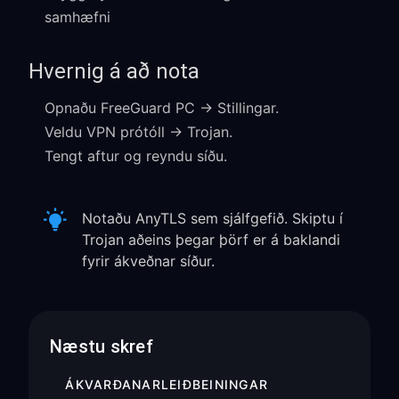
samhæfni
Hvernig á að nota
Opnaðu FreeGuard PC → Stillingar.
Veldu VPN prótóll → Trojan.
Tengt aftur og reyndu síðu.
Notaðu AnyTLS sem sjálfgefið. Skiptu í
Trojan aðeins þegar þörf er á baklandi
fyrir ákveðnar síður.
Næstu skref
ÁKVARÐANARLEIÐBEININGAR