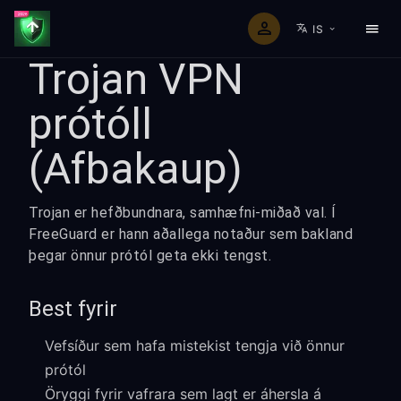
IS
Trojan VPN
prótóll
(Afbakaup)
Trojan er hefðbundnara, samhæfni-miðað val. Í
FreeGuard er hann aðallega notaður sem bakland
þegar önnur prótól geta ekki tengst.
Best fyrir
Vefsíður sem hafa mistekist tengja við önnur
prótól
Öryggi fyrir vafrara sem lagt er áhersla á