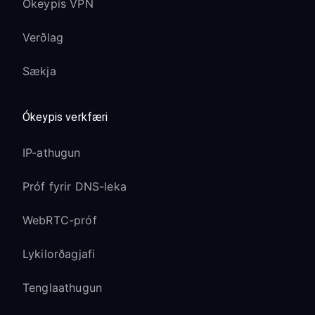
Ókeypis VPN
Verðlag
Sækja
Ókeypis verkfæri
IP-athugun
Próf fyrir DNS-leka
WebRTC-próf
Lykilorðagjafi
Tenglaathugun