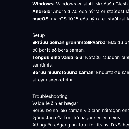
Windows
: Windows er stutt; skoðaðu Clash
Android
: Android 7.0 eða nýrra er staðfest l
macOS
: macOS 10.15 eða nýrra er staðfest l
Setup
Skráðu beinan grunnmælikvarða
: Mældu be
þú þarft að bera saman.
Tengdu eina valda leið
: Notaðu studdan bið
samtímis.
Berðu niðurstöðuna saman
: Endurtaktu sa
streymisverkefninu.
Troubleshooting
Valda leiðin er hægari
Berðu beina leið saman við einn nálægan end
Þjónustan eða forritið hagar sér enn eins
Athugaðu aðganginn, lotu forritsins, DNS-heg