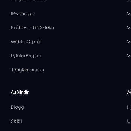
IP-athugun
V
Próf fyrir DNS-leka
V
WebRTC-próf
V
Lykilorðagjafi
V
Tenglaathugun
Auðlindir
A
Blogg
H
Skjöl
U