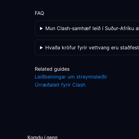
FAQ
Mun Clash-samhæf leið í Suður-Afríku a
Hvaða kröfur fyrir vettvang eru staðfes
Related guides
Leiðbeiningar um streymisleiðir
Úrræðaleit fyrir Clash
Komdu í gang