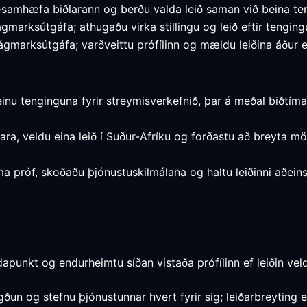
-samhæfa biðlarann og berðu valda leið saman við beina te
ágmarksútgáfa; athugaðu virka stillingu og leið eftir tenging
ágmarksútgáfa; varðveittu prófílinn og mældu leiðina áður en
inu tenginguna fyrir streymisverkefnið, þar á meðal biðtí
lara, veldu eina leið í Suður-Afríku og forðastu að breyta
ma próf, skoðaðu þjónustuskilmálana og haltu leiðinni aðei
apunkt og endurheimtu síðan vistaða prófílinn ef leiðin vel
ðun og stefnu þjónustunnar hvert fyrir sig; leiðarbreyting e