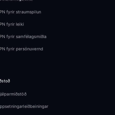
PN fyrir straumspilun
PN fyrir leiki
PN fyrir samfélagsmiðla
PN fyrir persónuvernd
ðstoð
jálparmiðstöð
ppsetningarleiðbeiningar