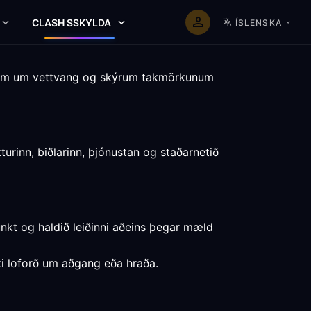
CLASH SSKYLDA
ÍSLENSKA
dum um vettvang og skýrum takmörkunum
rinn, biðlarinn, þjónustan og staðarnetið
nkt og haldið leiðinni aðeins þegar mæld
kki loforð um aðgang eða hraða.