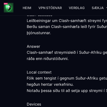
HEIM
VPN STÖÐVAR
VERÐLAG
SÆKJA
clash-usecase
Leiðbeiningar um Clash-samhæft streymi fyr
Berðu saman Clash-samhæfa leið fyrir Suð
þjónustunnar.
Answer
Clash-samhæf streymisleið í Suður-Afríku ge
ráða enn niðurstöðunni.
Local context
Fólk sem tengist í gegnum Suður-Afríku getu
hegðun hentar verkefninu.
Notaðu þessa síðu til að setja upp streymi í 
Devices