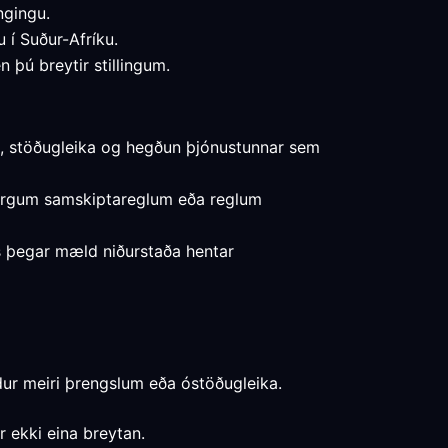
ngingu.
u í Suður-Afríku.
 þú breytir stillingum.
ma, stöðugleika og hegðun þjónustunnar sem
 mörgum samskiptareglum eða reglum
ns þegar mæld niðurstaða hentar
dur meiri þrengslum eða óstöðugleika.
r ekki eina breytan.