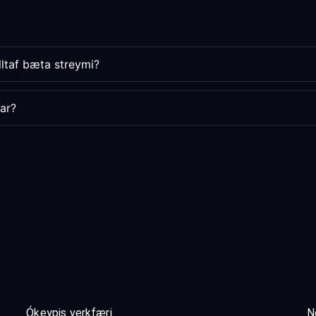
lltaf bæta streymi?
tar?
Ókeypis verkfæri
N