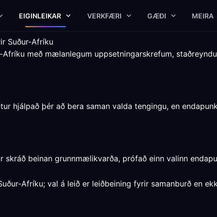
EIGINLEIKAR
VERKFÆRI
GÆÐI
MEIRA
ir Suður-Afríku
ur-Afríku með mælanlegum uppsetningarskrefum, staðreyn
tur hjálpað þér að bera saman valda tengingu, en endapunktu
r skráð beinan grunnmælikvarða, prófað einn valinn endapu
Suður-Afríku; val á leið er leiðbeining fyrir samanburð en e