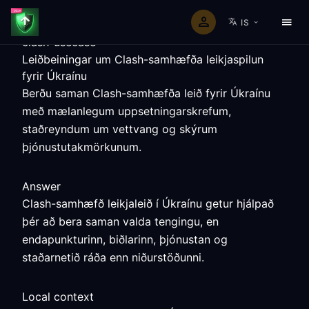
IS
clash-usecase
Leiðbeiningar um Clash-samhæfða leikjaspilun
fyrir Úkraínu
Berðu saman Clash-samhæfða leið fyrir Úkraínu
með mælanlegum uppsetningarskrefum,
staðreyndum um vettvang og skýrum
þjónustutakmörkunum.
Answer
Clash-samhæfð leikjaleið í Úkraínu getur hjálpað
þér að bera saman valda tengingu, en
endapunkturinn, biðlarinn, þjónustan og
staðarnetið ráða enn niðurstöðunni.
Local context