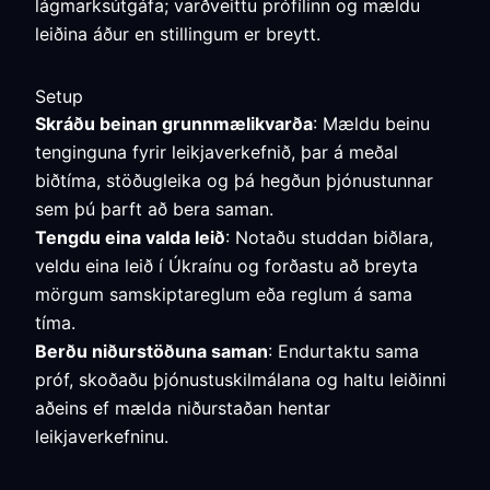
lágmarksútgáfa; varðveittu prófílinn og mældu
leiðina áður en stillingum er breytt.
Setup
Skráðu beinan grunnmælikvarða
: Mældu beinu
tenginguna fyrir leikjaverkefnið, þar á meðal
biðtíma, stöðugleika og þá hegðun þjónustunnar
sem þú þarft að bera saman.
Tengdu eina valda leið
: Notaðu studdan biðlara,
veldu eina leið í Úkraínu og forðastu að breyta
mörgum samskiptareglum eða reglum á sama
tíma.
Berðu niðurstöðuna saman
: Endurtaktu sama
próf, skoðaðu þjónustuskilmálana og haltu leiðinni
aðeins ef mælda niðurstaðan hentar
leikjaverkefninu.