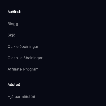
Auðlindir
Blogg
Skjöl
CLI-leiðbeiningar
Clash-leiðbeiningar
Affiliate Program
Aðstoð
Hjálparmiðstöð