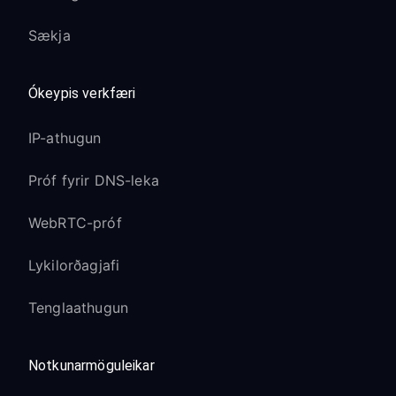
Sækja
Ókeypis verkfæri
IP-athugun
Próf fyrir DNS-leka
WebRTC-próf
Lykilorðagjafi
Tenglaathugun
Notkunarmöguleikar