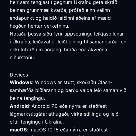
Þeir sem tengjast í gegnum Úkraínu geta skráð
beinan grunnmælikvarða, prófað einn valinn
endapunkt og haldið leiðinni aðeins ef mæld
hegðun hentar verkefninu.
Notaðu þessa síðu fyrir uppsetningu leikjaspilunar
í Úkraínu; leiðaval er leiðbeining til samanburðar en
ekki loforð um aðgang, hraða eða ákveðna
niðurstöðu.
Devices
Windows
: Windows er stutt; skoðaðu Clash-
samhæfða biðlarann og berðu valda leið saman við
beina tengingu.
Android
: Android 7.0 eða nýrra er staðfest
lágmarksútgáfa; athugaðu virka stillingu og leið
eftir tengingu í Úkraínu.
macOS
: macOS 10.15 eða nýrra er staðfest