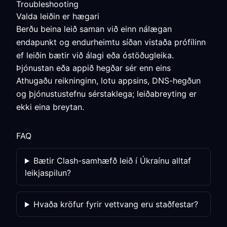
Troubleshooting
Valda leiðin er hægari
Berðu beina leið saman við einn nálægan
endapunkt og endurheimtu síðan vistaða prófílinn
ef leiðin bætir við álagi eða óstöðugleika.
Þjónustan eða appið hegðar sér enn eins
Athugaðu reikninginn, lotu appsins, DNS-hegðun
og þjónustustefnu sérstaklega; leiðabreyting er
ekki eina breytan.
FAQ
Bætir Clash-samhæfð leið í Úkraínu alltaf
leikjaspilun?
Hvaða kröfur fyrir vettvang eru staðfestar?