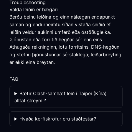
Troubleshooting
Valda leiðin er hægari
Berðu beinu leiðina og einn nálægan endapunkt
saman og endurheimtu síðan vistaða sniðið ef
leiðin veldur aukinni umferð eða óstöðugleika.
Þjónustan eða forritið hegðar sér enn eins
Athugaðu reikninginn, lotu forritsins, DNS-hegðun
og stefnu þjónustunnar sérstaklega; leiðarbreyting
er ekki eina breytan.
FAQ
Bætir Clash-samhæf leið í Taipei (Kína)
alltaf streymi?
Hvaða kerfiskröfur eru staðfestar?