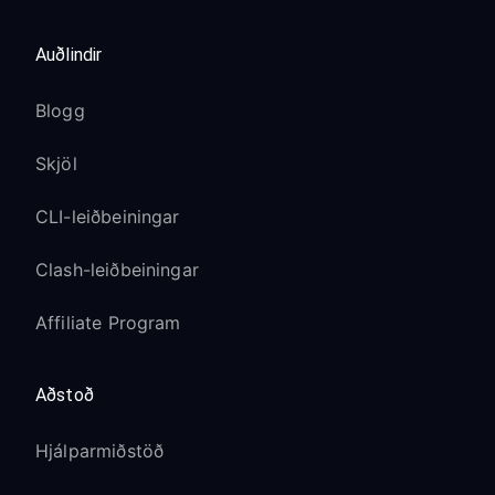
Auðlindir
Blogg
Skjöl
CLI-leiðbeiningar
Clash-leiðbeiningar
Affiliate Program
Aðstoð
Hjálparmiðstöð