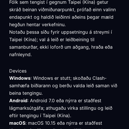
Fólk sem tengist í gegnum Taipei (Kína) getur
skráð beinan viðmiðunarpunkt, prófað einn valinn
endapunkt og haldið leiðinni aðeins þegar mæld
hegðun hentar verkefninu.
Notaðu þessa síðu fyrir uppsetningu á streymi í
Taipei (Kína); val á leið er leiðbeining til
samanburðar, ekki loforð um aðgang, hraða eða
nafnleynd.
Devices
Windows
: Windows er stutt; skoðaðu Clash-
samhæfa biðlarann og berðu valda leið saman við
beina tengingu.
Android
: Android 7.0 eða nýrra er staðfest
lágmarksútgáfa; athugaðu virka stillingu og leið
eftir tengingu í Taipei (Kína).
macOS
: macOS 10.15 eða nýrra er staðfest