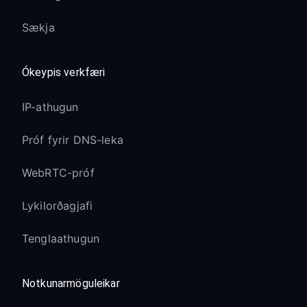
Sækja
Ókeypis verkfæri
IP-athugun
Próf fyrir DNS-leka
WebRTC-próf
Lykilorðagjafi
Tenglaathugun
Notkunarmöguleikar