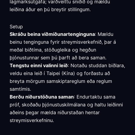
lágmarksútgáfa; varðveittu sniðið og mældu
leiðina áður en þú breytir stillingum.
Setup
Skráðu beina viðmiðunartenginguna
: Mældu
beinu tenginguna fyrir streymisverkefnið, þar á
meðal biðtíma, stöðugleika og hegðun
þjónustunnar sem þú þarft að bera saman.
Tengstu einni valinni leið
: Notaðu studdan biðlara,
veldu eina leið í Taipei (Kína) og forðastu að
breyta mörgum samskiptareglum eða reglum
samtímis.
Berðu niðurstöðuna saman
: Endurtaktu sama
próf, skoðaðu þjónustuskilmálana og haltu leiðinni
aðeins þegar mælda niðurstaðan hentar
streymisverkefninu.