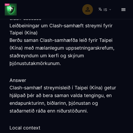
IS
clash-usecase
Leiðbeiningar um Clash-samhæft streymi fyrir
Taipei (Kína)
Berðu saman Clash-samhæfða leið fyrir Taipei
(Kína) með mælanlegum uppsetningarskrefum,
staðreyndum um kerfi og skýrum
þjónustutakmörkunum.
Answer
Clash-samhæf streymisleið í Taipei (Kína) getur
hjálpað þér að bera saman valda tengingu, en
endapunkturinn, biðlarinn, þjónustan og
staðarnetið ráða enn niðurstöðunni.
Local context