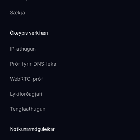
Sækja
Ókeypis verkfæri
IP-athugun
Próf fyrir DNS-leka
WebRTC-próf
Lykilorðagjafi
Tenglaathugun
Notkunarmöguleikar