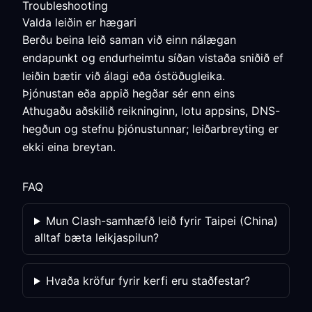
Troubleshooting
Valda leiðin er hægari
Berðu beina leið saman við einn nálægan
endapunkt og endurheimtu síðan vistaða sniðið ef
leiðin bætir við álagi eða óstöðugleika.
Þjónustan eða appið hegðar sér enn eins
Athugaðu aðskilið reikninginn, lotu appsins, DNS-
hegðun og stefnu þjónustunnar; leiðarbreyting er
ekki eina breytan.
FAQ
Mun Clash-samhæfð leið fyrir Taipei (China)
alltaf bæta leikjaspilun?
Hvaða kröfur fyrir kerfi eru staðfestar?