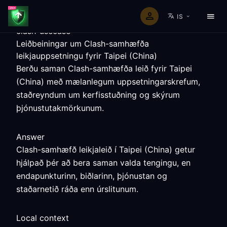
IS
clash-usecase
Leiðbeiningar um Clash-samhæfða
leikjauppsetningu fyrir Taipei (China)
Berðu saman Clash-samhæfða leið fyrir Taipei
(China) með mælanlegum uppsetningarskrefum,
staðreyndum um kerfisstuðning og skýrum
þjónustutakmörkunum.
Answer
Clash-samhæfð leikjaleið í Taipei (China) getur
hjálpað þér að bera saman valda tengingu, en
endapunkturinn, biðlarinn, þjónustan og
staðarnetið ráða enn úrslitunum.
Local context