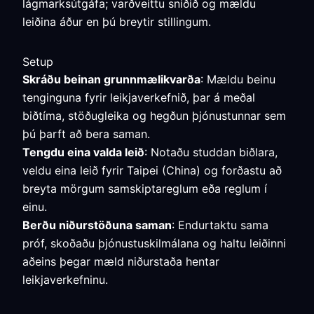
lágmarksútgáfa; varðveittu sniðið og mældu
leiðina áður en þú breytir stillingum.
Setup
Skráðu beinan grunnmælikvarða
: Mældu beinu
tenginguna fyrir leikjaverkefnið, þar á meðal
biðtíma, stöðugleika og hegðun þjónustunnar sem
þú þarft að bera saman.
Tengdu eina valda leið
: Notaðu studdan biðlara,
veldu eina leið fyrir Taipei (China) og forðastu að
breyta mörgum samskiptareglum eða reglum í
einu.
Berðu niðurstöðuna saman
: Endurtaktu sama
próf, skoðaðu þjónustuskilmálana og haltu leiðinni
aðeins þegar mæld niðurstaða hentar
leikjaverkefninu.