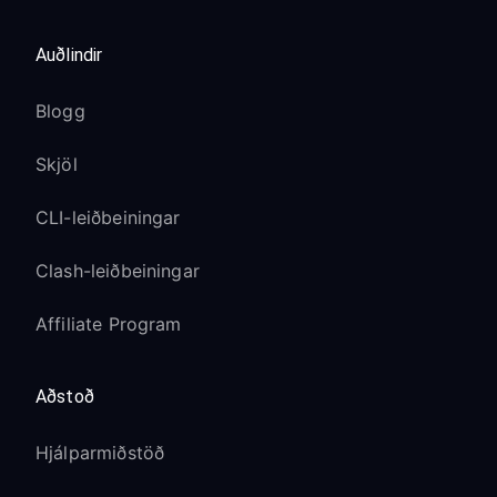
Auðlindir
Blogg
Skjöl
CLI-leiðbeiningar
Clash-leiðbeiningar
Affiliate Program
Aðstoð
Hjálparmiðstöð