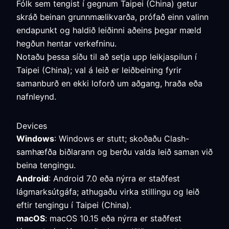
Fólk sem tengist í gegnum Taipei (China) getur
skráð beinan grunnmælikvarða, prófað einn valinn
endapunkt og haldið leiðinni aðeins þegar mæld
hegðun hentar verkefninu.
Notaðu þessa síðu til að setja upp leikjaspilun í
Taipei (China); val á leið er leiðbeining fyrir
samanburð en ekki loforð um aðgang, hraða eða
nafnleynd.
Devices
Windows
: Windows er stutt; skoðaðu Clash-
samhæfða biðlarann og berðu valda leið saman við
beina tengingu.
Android
: Android 7.0 eða nýrra er staðfest
lágmarksútgáfa; athugaðu virka stillingu og leið
eftir tengingu í Taipei (China).
macOS
: macOS 10.15 eða nýrra er staðfest