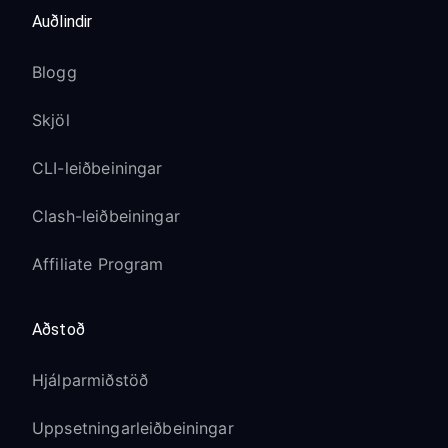
Auðlindir
Blogg
Skjöl
CLI-leiðbeiningar
Clash-leiðbeiningar
Affiliate Program
Aðstoð
Hjálparmiðstöð
Uppsetningarleiðbeiningar