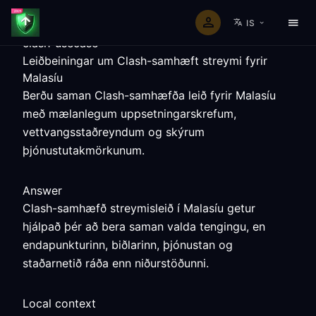
IS
clash-usecase
Leiðbeiningar um Clash-samhæft streymi fyrir
Malasíu
Berðu saman Clash-samhæfða leið fyrir Malasíu
með mælanlegum uppsetningarskrefum,
vettvangsstaðreyndum og skýrum
þjónustutakmörkunum.
Answer
Clash-samhæfð streymisleið í Malasíu getur
hjálpað þér að bera saman valda tengingu, en
endapunkturinn, biðlarinn, þjónustan og
staðarnetið ráða enn niðurstöðunni.
Local context