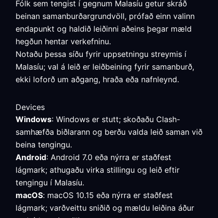
Fólk sem tengist í gegnum Malasíu getur skráð
beinan samanburðargrundvöll, prófað einn valinn
endapunkt og haldið leiðinni aðeins þegar mæld
hegðun hentar verkefninu.
Notaðu þessa síðu fyrir uppsetningu streymis í
Malasíu; val á leið er leiðbeining fyrir samanburð,
ekki loforð um aðgang, hraða eða nafnleynd.
Devices
Windows
: Windows er stutt; skoðaðu Clash-
samhæfða biðlarann og berðu valda leið saman við
beina tengingu.
Android
: Android 7.0 eða nýrra er staðfest
lágmark; athugaðu virka stillingu og leið eftir
tengingu í Malasíu.
macOS
: macOS 10.15 eða nýrra er staðfest
lágmark; varðveittu sniðið og mældu leiðina áður