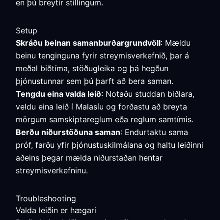
en þú breytir stillingum.
Setup
Skráðu beinan samanburðargrundvöll
: Mældu
beinu tenginguna fyrir streymisverkefnið, þar á
meðal biðtíma, stöðugleika og þá hegðun
þjónustunnar sem þú þarft að bera saman.
Tengdu eina valda leið
: Notaðu studdan biðlara,
veldu eina leið í Malasíu og forðastu að breyta
mörgum samskiptareglum eða reglum samtímis.
Berðu niðurstöðuna saman
: Endurtaktu sama
próf, farðu yfir þjónustuskilmálana og haltu leiðinni
aðeins þegar mælda niðurstaðan hentar
streymisverkefninu.
Troubleshooting
Valda leiðin er hægari