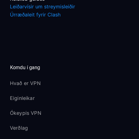
Leiðarvísir um streymisleiðir
Úrræðaleit fyrir Clash
Komdu í gang
Hvað er VPN
Eiginleikar
Ókeypis VPN
Verðlag