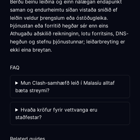
Berðu beinu leiðina og einn nálægan endapunkt
saman og endurheimtu síðan vistaða sniðið ef
leiðin veldur þrengslum eða óstöðugleika.
Þjónustan eða forritið hegðar sér enn eins
Athugaðu aðskilið reikninginn, lotu forritsins, DNS-
hegðun og stefnu þjónustunnar; leiðarbreyting er
ekki eina breytan.
FAQ
Mun Clash-samhæfð leið í Malasíu alltaf
bæta streymi?
Hvaða kröfur fyrir vettvanga eru
staðfestar?
Related guides