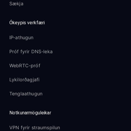
Sækja
Ókeypis verkfæri
IP-athugun
Próf fyrir DNS-leka
WebRTC-próf
Lykilorðagjafi
Tenglaathugun
Notkunarmöguleikar
VPN fyrir straumspilun