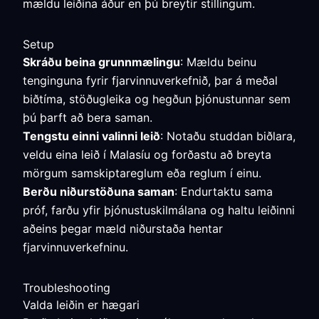
mældu leiðina áður en þú breytir stillingum.
Setup
Skráðu beina grunnmælingu
: Mældu beinu
tenginguna fyrir fjarvinnuverkefnið, þar á meðal
biðtíma, stöðugleika og hegðun þjónustunnar sem
þú þarft að bera saman.
Tengstu einni valinni leið
: Notaðu studdan biðlara,
veldu eina leið í Malasíu og forðastu að breyta
mörgum samskiptareglum eða reglum í einu.
Berðu niðurstöðuna saman
: Endurtaktu sama
próf, farðu yfir þjónustuskilmálana og haltu leiðinni
aðeins þegar mæld niðurstaða hentar
fjarvinnuverkefninu.
Troubleshooting
Valda leiðin er hægari