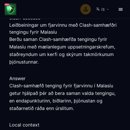
IS
clash-usecase
Leiðbeiningar um fjarvinnu með Clash-samhæfðri
tengingu fyrir Malasíu
Berðu saman Clash-samhæfða tengingu fyrir
Malasíu með mælanlegum uppsetningarskrefum,
staðreyndum um kerfi og skýrum takmörkunum
þjónustunnar.
Answer
Clash-samhæfð tenging fyrir fjarvinnu í Malasíu
getur hjálpað þér að bera saman valda tengingu,
en endapunkturinn, biðlarinn, þjónustan og
staðarnetið ráða enn úrslitum.
Local context