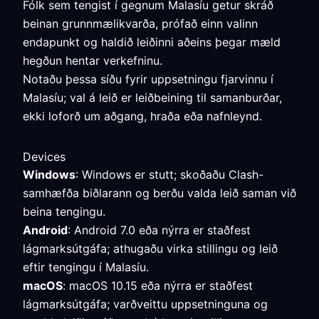
Fólk sem tengist í gegnum Malasíu getur skráð
beinan grunnmælikvarða, prófað einn valinn
endapunkt og haldið leiðinni aðeins þegar mæld
hegðun hentar verkefninu.
Notaðu þessa síðu fyrir uppsetningu fjarvinnu í
Malasíu; val á leið er leiðbeining til samanburðar,
ekki loforð um aðgang, hraða eða nafnleynd.
Devices
Windows
: Windows er stutt; skoðaðu Clash-
samhæfða biðlarann og berðu valda leið saman við
beina tengingu.
Android
: Android 7.0 eða nýrra er staðfest
lágmarksútgáfa; athugaðu virka stillingu og leið
eftir tengingu í Malasíu.
macOS
: macOS 10.15 eða nýrra er staðfest
lágmarksútgáfa; varðveittu uppsetninguna og