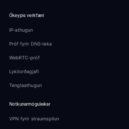
Ókeypis verkfæri
IP-athugun
Próf fyrir DNS-leka
WebRTC-próf
Lykilorðagjafi
Tenglaathugun
Notkunarmöguleikar
VPN fyrir straumspilun