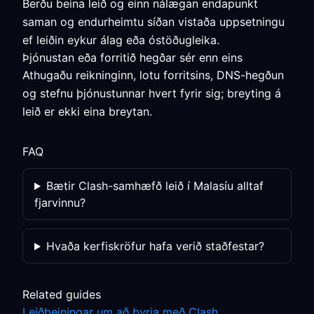
Berðu beina leið og einn nálægan endapunkt
saman og endurheimtu síðan vistaða uppsetningu
ef leiðin eykur álag eða óstöðugleika.
Þjónustan eða forritið hegðar sér enn eins
Athugaðu reikninginn, lotu forritsins, DNS-hegðun
og stefnu þjónustunnar hvert fyrir sig; breyting á
leið er ekki eina breytan.
FAQ
Bætir Clash-samhæfð leið í Malasíu alltaf
fjarvinnu?
Hvaða kerfiskröfur hafa verið staðfestar?
Related guides
Leiðbeiningar um að byrja með Clash