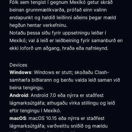
Fólk sem tengist í gegnum Mexíkó getur skráð
beinan grunnmælikvarða, prófað einn valinn
endapunkt og haldið leiðinni aðeins þegar mæld
hegðun hentar verkefninu.
Notaðu þessa síðu fyrir uppsetningu leiðar í
Mexíkó; val á leið er leiðbeining fyrir samanburð en
ekki loforð um aðgang, hraða eða nafnleynd.
Devices
Windows
: Windows er stutt; skoðaðu Clash-
samhæfa biðlarann og berðu valda leið saman við
beina tengingu.
Android
: Android 7.0 eða nýrra er staðfest
lágmarksútgáfa; athugaðu virka stillingu og leið
eftir tengingu í Mexíkó.
macOS
: macOS 10.15 eða nýrra er staðfest
lágmarksútgáfa; varðveittu sniðið og mældu