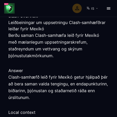
IS
clash-overview
Leiðbeiningar um uppsetningu Clash-samhæfðrar
leiðar fyrir Mexíkó
Berðu saman Clash-samhæfa leið fyrir Mexíkó
með mælanlegum uppsetningarskrefum,
staðreyndum um vettvang og skýrum
þjónustutakmörkunum.
Answer
Clash-samhæfð leið fyrir Mexíkó getur hjálpað þér
að bera saman valda tengingu, en endapunkturinn,
biðlarinn, þjónustan og staðarnetið ráða enn
úrslitunum.
Local context