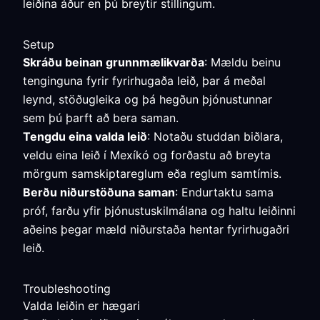
leiðina áður en þú breytir stillingum.
Setup
Skráðu beinan grunnmælikvarða
: Mældu beinu
tenginguna fyrir fyrirhugaða leið, þar á meðal
leynd, stöðugleika og þá hegðun þjónustunnar
sem þú þarft að bera saman.
Tengdu eina valda leið
: Notaðu studdan biðlara,
veldu eina leið í Mexíkó og forðastu að breyta
mörgum samskiptareglum eða reglum samtímis.
Berðu niðurstöðuna saman
: Endurtaktu sama
próf, farðu yfir þjónustuskilmálana og haltu leiðinni
aðeins þegar mæld niðurstaða hentar fyrirhugaðri
leið.
Troubleshooting
Valda leiðin er hægari