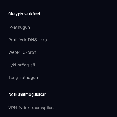
Ókeypis verkfæri
IP-athugun
Próf fyrir DNS-leka
WebRTC-próf
Lykilorðagjafi
Tenglaathugun
Notkunarmöguleikar
VPN fyrir straumspilun