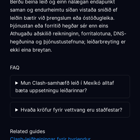
Berðu beina leið og einn nálægan endapunkt
saman og endurheimtu síðan vistaða sniðið ef
leiðin bætir við þrengslum eða óstöðugleika.
Þjónustan eða forritið hegðar sér enn eins
Athugaðu aðskilið reikninginn, forritalotuna, DNS-
hegðunina og þjónustustefnuna; leiðarbreyting er
ekki eina breytan.
FAQ
Mun Clash-samhæfð leið í Mexíkó alltaf
bæta uppsetningu leiðarinnar?
Hvaða kröfur fyrir vettvang eru staðfestar?
Related guides
Clash-leiðbeiningar fyrir byrjendur