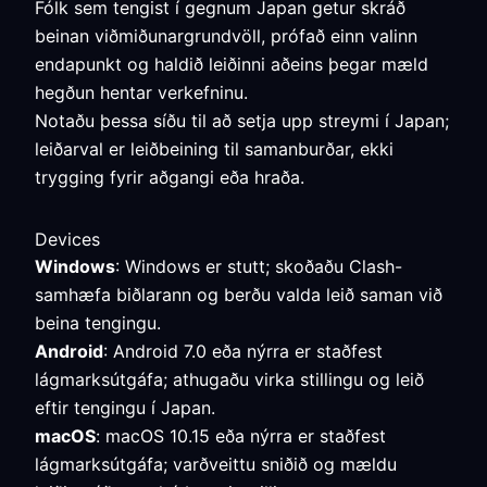
Fólk sem tengist í gegnum Japan getur skráð
beinan viðmiðunargrundvöll, prófað einn valinn
endapunkt og haldið leiðinni aðeins þegar mæld
hegðun hentar verkefninu.
Notaðu þessa síðu til að setja upp streymi í Japan;
leiðarval er leiðbeining til samanburðar, ekki
trygging fyrir aðgangi eða hraða.
Devices
Windows
: Windows er stutt; skoðaðu Clash-
samhæfa biðlarann og berðu valda leið saman við
beina tengingu.
Android
: Android 7.0 eða nýrra er staðfest
lágmarksútgáfa; athugaðu virka stillingu og leið
eftir tengingu í Japan.
macOS
: macOS 10.15 eða nýrra er staðfest
lágmarksútgáfa; varðveittu sniðið og mældu