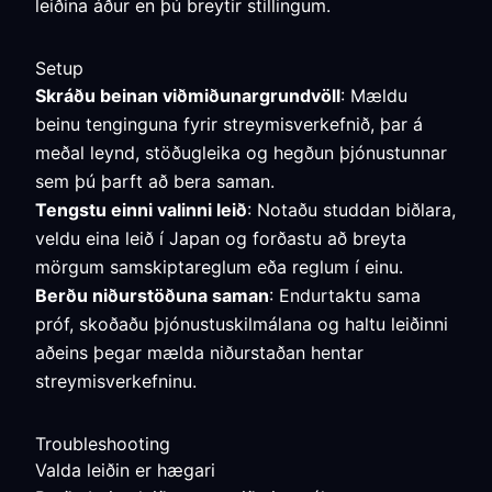
leiðina áður en þú breytir stillingum.
Setup
Skráðu beinan viðmiðunargrundvöll
: Mældu
beinu tenginguna fyrir streymisverkefnið, þar á
meðal leynd, stöðugleika og hegðun þjónustunnar
sem þú þarft að bera saman.
Tengstu einni valinni leið
: Notaðu studdan biðlara,
veldu eina leið í Japan og forðastu að breyta
mörgum samskiptareglum eða reglum í einu.
Berðu niðurstöðuna saman
: Endurtaktu sama
próf, skoðaðu þjónustuskilmálana og haltu leiðinni
aðeins þegar mælda niðurstaðan hentar
streymisverkefninu.
Troubleshooting
Valda leiðin er hægari