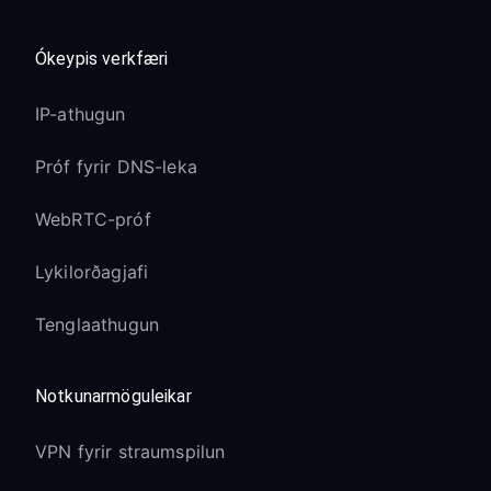
Ókeypis verkfæri
IP-athugun
Próf fyrir DNS-leka
WebRTC-próf
Lykilorðagjafi
Tenglaathugun
Notkunarmöguleikar
VPN fyrir straumspilun