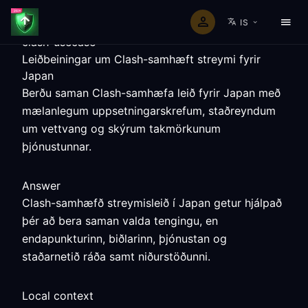
IS
clash-usecase
Leiðbeiningar um Clash-samhæft streymi fyrir
Japan
Berðu saman Clash-samhæfa leið fyrir Japan með
mælanlegum uppsetningarskrefum, staðreyndum
um vettvang og skýrum takmörkunum
þjónustunnar.
Answer
Clash-samhæfð streymisleið í Japan getur hjálpað
þér að bera saman valda tengingu, en
endapunkturinn, biðlarinn, þjónustan og
staðarnetið ráða samt niðurstöðunni.
Local context