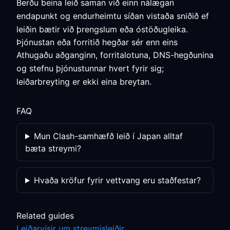
Berðu beina leið saman við einn nálægan
endapunkt og endurheimtu síðan vistaða sniðið ef
leiðin bætir við þrengslum eða óstöðugleika.
Þjónustan eða forritið hegðar sér enn eins
Athugaðu aðganginn, forritalotuna, DNS-hegðunina
og stefnu þjónustunnar hvert fyrir sig;
leiðarbreyting er ekki eina breytan.
FAQ
Mun Clash-samhæfð leið í Japan alltaf
bæta streymi?
Hvaða kröfur fyrir vettvang eru staðfestar?
Related guides
Leiðarvísir um streymisleiðir