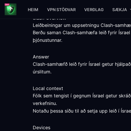
HEIM
VPN STÖÐVAR
VERÐLAG
SÆKJA
clash-overview
Leiðbeiningar um uppsetningu Clash-samhæfra
Berðu saman Clash-samhæfa leið fyrir Ísr
þjónustunnar.
Answer
Clash-samhæfð leið fyrir Ísrael getur hjálpa
úrslitum.
Local context
Fólk sem tengist í gegnum Ísrael getur skrá
verkefninu.
Notaðu þessa síðu til að setja upp leið í Ísr
Devices