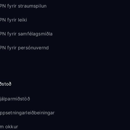
PN fyrir straumspilun
PN fyrir leiki
PN fyrir samfélagsmiðla
PN fyrir persónuvernd
ðstoð
jálparmiðstöð
ppsetningarleiðbeiningar
m okkur