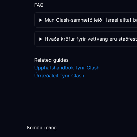
FAQ
Mun Clash-samhæfð leið í Ísrael alltaf 
Hvaða kröfur fyrir vettvang eru staðfes
Related guides
Upphafshandbók fyrir Clash
Úrræðaleit fyrir Clash
Komdu í gang