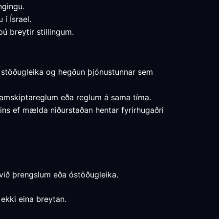
ngingu.
í Ísrael.
ú breytir stillingum.
a, stöðugleika og hegðun þjónustunnar sem
m samskiptareglum eða reglum á sama tíma.
eins ef mælda niðurstaðan hentar fyrirhugaðri
 við þrengslum eða óstöðugleika.
ekki eina breytan.