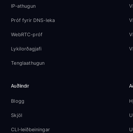
IP-athugun
V
Próf fyrir DNS-leka
V
WebRTC-próf
V
Lykilorðagjafi
V
Tenglaathugun
Auðlindir
A
Blogg
H
Skjöl
U
CLI-leiðbeiningar
U