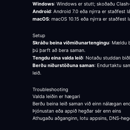
Windows
: Windows er stutt; skoðaðu Clash
Android
: Android 7.0 eða nýrra er staðfest l
macOS
: macOS 10.15 eða nýrra er staðfest l
Setup
Skráðu beina viðmiðunartengingu
: Mældu b
þú þarft að bera saman.
Tengdu eina valda leið
: Notaðu studdan bið
Berðu niðurstöðuna saman
: Endurtaktu sam
leið.
Troubleshooting
Valda leiðin er hægari
Berðu beina leið saman við einn nálægan end
Þjónustan eða appið hegðar sér enn eins
Athugaðu aðganginn, lotu appsins, DNS-hegðun