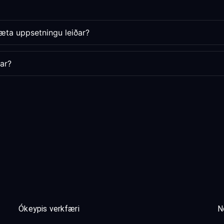
bæta uppsetningu leiðar?
tar?
Ókeypis verkfæri
N