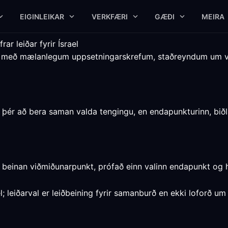
EIGINLEIKAR
VERKFÆRI
GÆÐI
MEIRA
r leiðar fyrir Ísrael
ael með mælanlegum uppsetningarskrefum, staðreyndum um
ð þér að bera saman valda tengingu, en endapunkturinn, biðl
ð beinan viðmiðunarpunkt, prófað einn valinn endapunkt og 
ael; leiðarval er leiðbeining fyrir samanburð en ekki loforð 