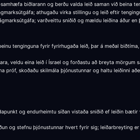
-samhæfa biðlarann og berðu valda leið saman við beina te
ágmarksútgáfa; athugaðu virka stillingu og leið eftir tengingu 
ágmarksútgáfa; varðveittu sniðið og mældu leiðina áður en þ
einu tenginguna fyrir fyrirhugaða leið, þar á meðal biðtím
lara, veldu eina leið í Ísrael og forðastu að breyta mörgu
a próf, skoðaðu skilmála þjónustunnar og haltu leiðinni að
apunkt og endurheimtu síðan vistaða sniðið ef leiðin bætir
 og stefnu þjónustunnar hvert fyrir sig; leiðarbreyting er 