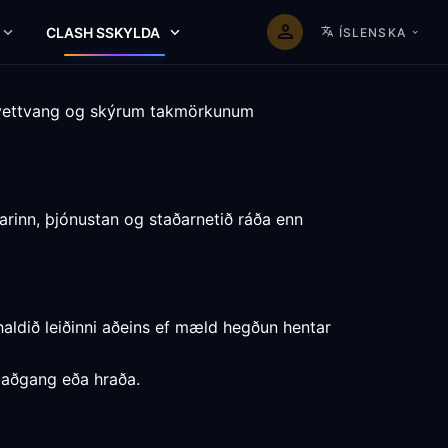
CLASH SSKYLDA
ÍSLENSKA
 vettvang og skýrum takmörkunum
arinn, þjónustan og staðarnetið ráða enn
haldið leiðinni aðeins ef mæld hegðun hentar
um aðgang eða hraða.