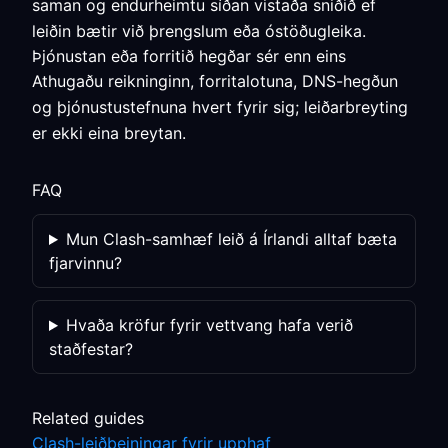
saman og endurheimtu síðan vistaða sniðið ef
leiðin bætir við þrengslum eða óstöðugleika.
Þjónustan eða forritið hegðar sér enn eins
Athugaðu reikninginn, forritalotuna, DNS-hegðun
og þjónustustefnuna hvert fyrir sig; leiðarbreyting
er ekki eina breytan.
FAQ
Mun Clash-samhæf leið á Írlandi alltaf bæta
fjarvinnu?
Hvaða kröfur fyrir vettvang hafa verið
staðfestar?
Related guides
Clash-leiðbeiningar fyrir upphaf