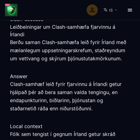
IS
clash-usecase
Leiðbeiningar um Clash-samhæfa fjarvinnu á
Írlandi
Berðu saman Clash-samhæfa leið fyrir Írland með
mælanlegum uppsetningarskrefum, staðreyndum
um vettvang og skýrum þjónustutakmörkunum.
Answer
Clash-samhæf leið fyrir fjarvinnu á Írlandi getur
hjálpað þér að bera saman valda tengingu, en
endapunkturinn, biðlarinn, þjónustan og
staðarnetið ráða enn niðurstöðunni.
Local context
Fólk sem tengist í gegnum Írland getur skráð