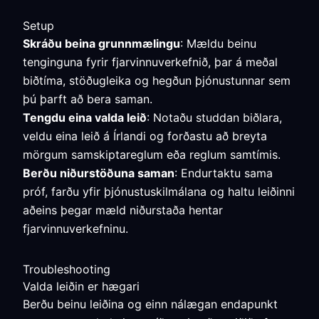
Setup
Skráðu beina grunnmælingu
: Mældu beinu
tenginguna fyrir fjarvinnuverkefnið, þar á meðal
biðtíma, stöðugleika og hegðun þjónustunnar sem
þú þarft að bera saman.
Tengdu eina valda leið
: Notaðu studdan biðlara,
veldu eina leið á Írlandi og forðastu að breyta
mörgum samskiptareglum eða reglum samtímis.
Berðu niðurstöðuna saman
: Endurtaktu sama
próf, farðu yfir þjónustuskilmálana og haltu leiðinni
aðeins þegar mæld niðurstaða hentar
fjarvinnuverkefninu.
Troubleshooting
Valda leiðin er hægari
Berðu beinu leiðina og einn nálægan endapunkt