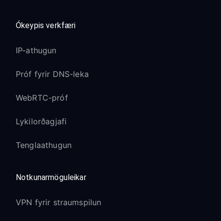
Ókeypis verkfæri
IP-athugun
Próf fyrir DNS-leka
WebRTC-próf
Lykilorðagjafi
Tenglaathugun
Notkunarmöguleikar
VPN fyrir straumspilun