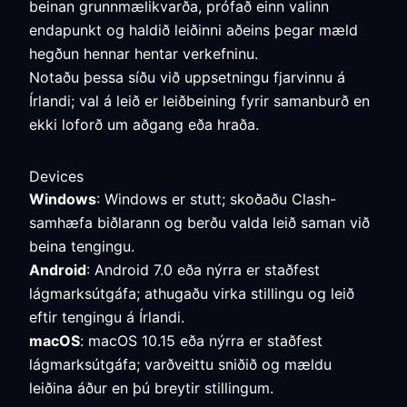
beinan grunnmælikvarða, prófað einn valinn
endapunkt og haldið leiðinni aðeins þegar mæld
hegðun hennar hentar verkefninu.
Notaðu þessa síðu við uppsetningu fjarvinnu á
Írlandi; val á leið er leiðbeining fyrir samanburð en
ekki loforð um aðgang eða hraða.
Devices
Windows
: Windows er stutt; skoðaðu Clash-
samhæfa biðlarann og berðu valda leið saman við
beina tengingu.
Android
: Android 7.0 eða nýrra er staðfest
lágmarksútgáfa; athugaðu virka stillingu og leið
eftir tengingu á Írlandi.
macOS
: macOS 10.15 eða nýrra er staðfest
lágmarksútgáfa; varðveittu sniðið og mældu
leiðina áður en þú breytir stillingum.