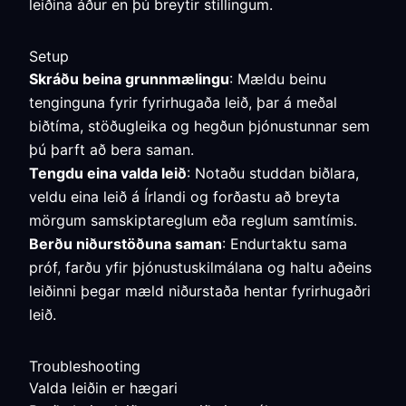
leiðina áður en þú breytir stillingum.
Setup
Skráðu beina grunnmælingu
: Mældu beinu
tenginguna fyrir fyrirhugaða leið, þar á meðal
biðtíma, stöðugleika og hegðun þjónustunnar sem
þú þarft að bera saman.
Tengdu eina valda leið
: Notaðu studdan biðlara,
veldu eina leið á Írlandi og forðastu að breyta
mörgum samskiptareglum eða reglum samtímis.
Berðu niðurstöðuna saman
: Endurtaktu sama
próf, farðu yfir þjónustuskilmálana og haltu aðeins
leiðinni þegar mæld niðurstaða hentar fyrirhugaðri
leið.
Troubleshooting
Valda leiðin er hægari