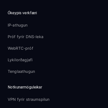
Ókeypis verkfæri
IP-athugun
Próf fyrir DNS-leka
WebRTC-próf
Lykilorðagjafi
Tenglaathugun
Notkunarmöguleikar
VPN fyrir straumspilun