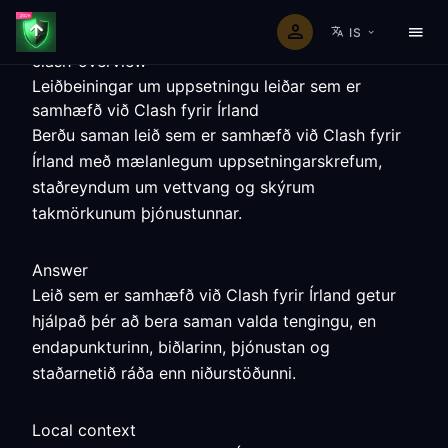
IS
clash-overview
Leiðbeiningar um uppsetningu leiðar sem er
samhæfð við Clash fyrir Írland
Berðu saman leið sem er samhæfð við Clash fyrir
Írland með mælanlegum uppsetningarskrefum,
staðreyndum um vettvang og skýrum
takmörkunum þjónustunnar.
Answer
Leið sem er samhæfð við Clash fyrir Írland getur
hjálpað þér að bera saman valda tengingu, en
endapunkturinn, biðlarinn, þjónustan og
staðarnetið ráða enn niðurstöðunni.
Local context