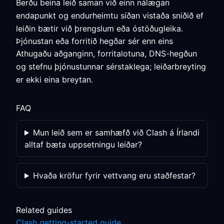
Berðu beina leið saman við einn nálægan
endapunkt og endurheimtu síðan vistaða sniðið ef
leiðin bætir við þrengslum eða óstöðugleika.
Þjónustan eða forritið hegðar sér enn eins
Athugaðu aðganginn, forritalotuna, DNS-hegðun
og stefnu þjónustunnar sérstaklega; leiðarbreyting
er ekki eina breytan.
FAQ
Mun leið sem er samhæfð við Clash á Írlandi
alltaf bæta uppsetningu leiðar?
Hvaða kröfur fyrir vettvang eru staðfestar?
Related guides
Clash getting-started guide