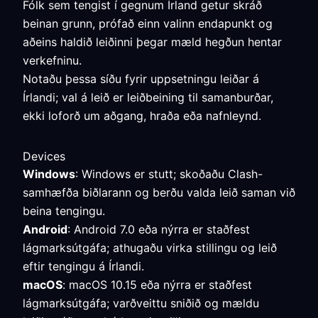
Fólk sem tengist í gegnum Írland getur skráð
beinan grunn, prófað einn valinn endapunkt og
aðeins haldið leiðinni þegar mæld hegðun hentar
verkefninu.
Notaðu þessa síðu fyrir uppsetningu leiðar á
Írlandi; val á leið er leiðbeining til samanburðar,
ekki loforð um aðgang, hraða eða nafnleynd.
Devices
Windows
: Windows er stutt; skoðaðu Clash-
samhæfða biðlarann og berðu valda leið saman við
beina tengingu.
Android
: Android 7.0 eða nýrra er staðfest
lágmarksútgáfa; athugaðu virka stillingu og leið
eftir tengingu á Írlandi.
macOS
: macOS 10.15 eða nýrra er staðfest
lágmarksútgáfa; varðveittu sniðið og mældu