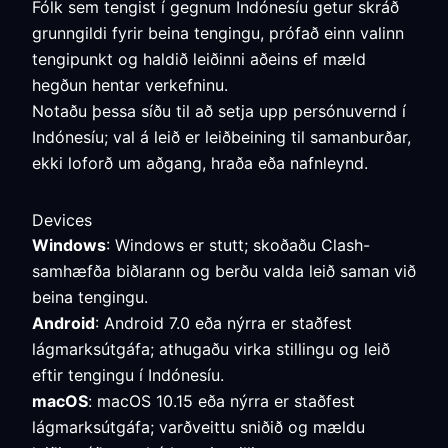
Fólk sem tengist í gegnum Indónesíu getur skráð
grunngildi fyrir beina tengingu, prófað einn valinn
tengipunkt og haldið leiðinni aðeins ef mæld
hegðun hentar verkefninu.
Notaðu þessa síðu til að setja upp persónuvernd í
Indónesíu; val á leið er leiðbeining til samanburðar,
ekki loforð um aðgang, hraða eða nafnleynd.
Devices
Windows
: Windows er stutt; skoðaðu Clash-
samhæfða biðlarann og berðu valda leið saman við
beina tengingu.
Android
: Android 7.0 eða nýrra er staðfest
lágmarksútgáfa; athugaðu virka stillingu og leið
eftir tengingu í Indónesíu.
macOS
: macOS 10.15 eða nýrra er staðfest
lágmarksútgáfa; varðveittu sniðið og mældu