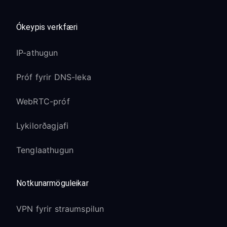
Ókeypis verkfæri
IP-athugun
Próf fyrir DNS-leka
WebRTC-próf
Lykilorðagjafi
Tenglaathugun
Notkunarmöguleikar
VPN fyrir straumspilun