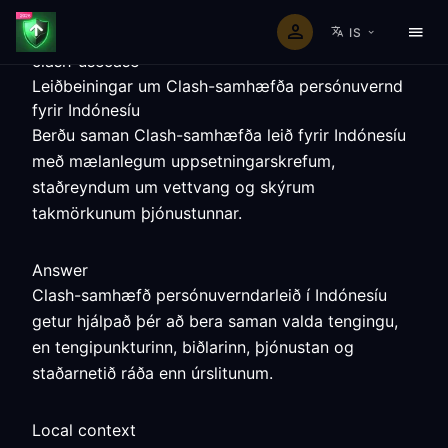
IS
clash-usecase
Leiðbeiningar um Clash-samhæfða persónuvernd
fyrir Indónesíu
Berðu saman Clash-samhæfða leið fyrir Indónesíu
með mælanlegum uppsetningarskrefum,
staðreyndum um vettvang og skýrum
takmörkunum þjónustunnar.
Answer
Clash-samhæfð persónuverndarleið í Indónesíu
getur hjálpað þér að bera saman valda tengingu,
en tengipunkturinn, biðlarinn, þjónustan og
staðarnetið ráða enn úrslitunum.
Local context