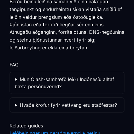
Berðu beinu leiðina saman við einn nálægan
tengipunkt og endurheimtu síðan vistaða sniðið ef
leiðin veldur þrengslum eða óstöðugleika.
Þjónustan eða forritið hegðar sér enn eins
Athugaðu aðganginn, forritalotuna, DNS-hegðunina
og stefnu þjónustunnar hvert fyrir sig;
leiðarbreyting er ekki eina breytan.
FAQ
Mun Clash-samhæfð leið í Indónesíu alltaf
bæta persónuvernd?
Hvaða kröfur fyrir vettvang eru staðfestar?
Related guides
Leiðbeiningar um persónuvernd á netinu