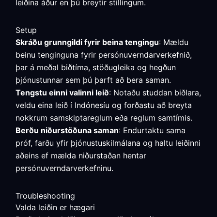
leiðina áður en þú breytir stillingum.
Setup
Skráðu grunngildi fyrir beina tengingu
: Mældu
beinu tenginguna fyrir persónuverndarverkefnið,
þar á meðal biðtíma, stöðugleika og hegðun
þjónustunnar sem þú þarft að bera saman.
Tengstu einni valinni leið
: Notaðu studdan biðlara,
veldu eina leið í Indónesíu og forðastu að breyta
nokkrum samskiptareglum eða reglum samtímis.
Berðu niðurstöðuna saman
: Endurtaktu sama
próf, farðu yfir þjónustuskilmálana og haltu leiðinni
aðeins ef mælda niðurstaðan hentar
persónuverndarverkefninu.
Troubleshooting
Valda leiðin er hægari