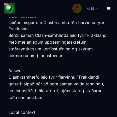
IS
clash-usecase
Leiðbeiningar um Clash-samhæfða fjarvinnu fyrir
Frakkland
Berðu saman Clash-samhæfða leið fyrir Frakkland
með mælanlegum uppsetningarskrefum,
staðreyndum um kerfisstuðning og skýrum
takmörkunum þjónustunnar.
Answer
Clash-samhæfð leið fyrir fjarvinnu í Frakklandi
getur hjálpað þér að bera saman valda tengingu,
en endastöð, biðlaraforrit, þjónusta og staðarnet
ráða enn úrslitum.
Local context