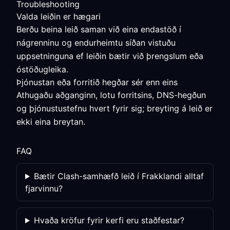
Troubleshooting
Valda leiðin er hægari
Berðu beina leið saman við eina endastöð í
nágrenninu og endurheimtu síðan vistuðu
uppsetninguna ef leiðin bætir við þrengslum eða
óstöðugleika.
Þjónustan eða forritið hegðar sér enn eins
Athugaðu aðganginn, lotu forritsins, DNS-hegðun
og þjónustustefnu hvert fyrir sig; breyting á leið er
ekki eina breytan.
FAQ
Bætir Clash-samhæfð leið í Frakklandi alltaf
fjarvinnu?
Hvaða kröfur fyrir kerfi eru staðfestar?