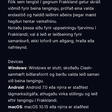
Fólk sem tengist í gegnum Frakkland getur skráð
viðmið fyrir beina tengingu, prófað eina valda
endastöð og haldið leiðinni aðeins þegar mæld
hegðun hentar verkefninu.
Notaðu þessa síðu fyrir uppsetningu fjarvinnu í
Frakklandi; val á leið er leiðbeining fyrir
samanburð, ekki loforð um aðgang, hraða eða
nafnleynd.
Devices
Windows
: Windows er stutt; skoðaðu Clash-
samhæft biðlaraforrit og berðu valda leið saman
við beina tengingu.
Android
: Android 7.0 eða nýrra er staðfest
lágmarksútgáfa; athugaðu virka stillingu og leið
eftir tengingu í Frakklandi.
macOS
: macOS 10.15 eða nýrra er staðfest