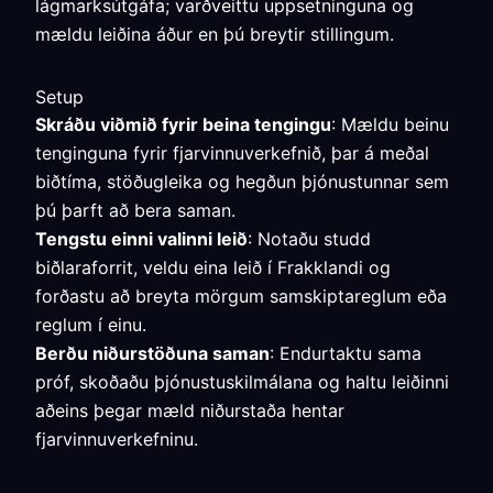
lágmarksútgáfa; varðveittu uppsetninguna og
mældu leiðina áður en þú breytir stillingum.
Setup
Skráðu viðmið fyrir beina tengingu
: Mældu beinu
tenginguna fyrir fjarvinnuverkefnið, þar á meðal
biðtíma, stöðugleika og hegðun þjónustunnar sem
þú þarft að bera saman.
Tengstu einni valinni leið
: Notaðu studd
biðlaraforrit, veldu eina leið í Frakklandi og
forðastu að breyta mörgum samskiptareglum eða
reglum í einu.
Berðu niðurstöðuna saman
: Endurtaktu sama
próf, skoðaðu þjónustuskilmálana og haltu leiðinni
aðeins þegar mæld niðurstaða hentar
fjarvinnuverkefninu.