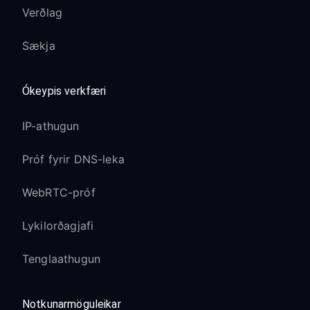
Verðlag
Sækja
Ókeypis verkfæri
IP-athugun
Próf fyrir DNS-leka
WebRTC-próf
Lykilorðagjafi
Tenglaathugun
Notkunarmöguleikar