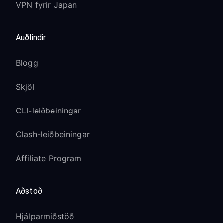
VPN fyrir Japan
Auðlindir
Blogg
Skjöl
CLI-leiðbeiningar
Clash-leiðbeiningar
Affiliate Program
Aðstoð
Hjálparmiðstöð