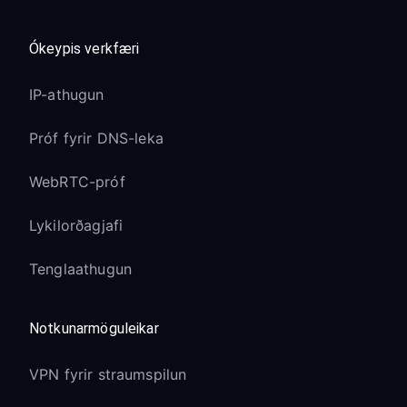
Ókeypis verkfæri
IP-athugun
Próf fyrir DNS-leka
WebRTC-próf
Lykilorðagjafi
Tenglaathugun
Notkunarmöguleikar
VPN fyrir straumspilun