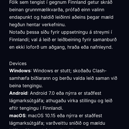
Fólk sem tengist í gegnum Finnland getur skráð
beinan grunnmælikvarða, prófað einn valinn
endapunkt og haldið leiðinni aðeins þegar mæld
hegðun hentar verkefninu.
Notaðu þessa síðu fyrir uppsetningu á streymi í
Finnlandi; val á leið er leiðbeining fyrir samanburð
en ekki loforð um aðgang, hraða eða nafnleynd.
Devices
Windows
: Windows er stutt; skoðaðu Clash-
samhæfa biðlarann og berðu valda leið saman við
beina tengingu.
Android
: Android 7.0 eða nýrra er staðfest
lágmarksútgáfa; athugaðu virka stillingu og leið
eftir tengingu í Finnlandi.
macOS
: macOS 10.15 eða nýrra er staðfest
lágmarksútgáfa; varðveittu sniðið og mældu