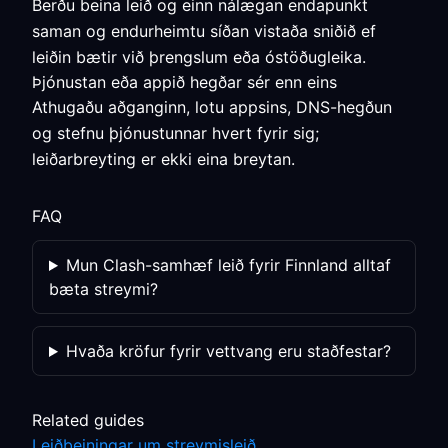
Berðu beina leið og einn nálægan endapunkt
saman og endurheimtu síðan vistaða sniðið ef
leiðin bætir við þrengslum eða óstöðugleika.
Þjónustan eða appið hegðar sér enn eins
Athugaðu aðganginn, lotu appsins, DNS-hegðun
og stefnu þjónustunnar hvert fyrir sig;
leiðarbreyting er ekki eina breytan.
FAQ
Mun Clash-samhæf leið fyrir Finnland alltaf
bæta streymi?
Hvaða kröfur fyrir vettvang eru staðfestar?
Related guides
Leiðbeiningar um streymisleið