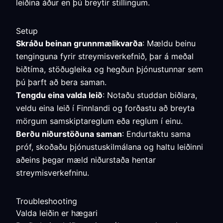
leiðina áður en þú breytir stillingum.
Setup
Skráðu beinan grunnmælikvarða
: Mældu beinu
tenginguna fyrir streymisverkefnið, þar á meðal
biðtíma, stöðugleika og hegðun þjónustunnar sem
þú þarft að bera saman.
Tengdu eina valda leið
: Notaðu studdan biðlara,
veldu eina leið í Finnlandi og forðastu að breyta
mörgum samskiptareglum eða reglum í einu.
Berðu niðurstöðuna saman
: Endurtaktu sama
próf, skoðaðu þjónustuskilmálana og haltu leiðinni
aðeins þegar mæld niðurstaða hentar
streymisverkefninu.
Troubleshooting
Valda leiðin er hægari