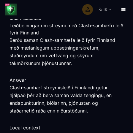
IS
clash-usecase
Leiðbeiningar um streymi með Clash-samhæfri leið
fyrir Finnland
Berðu saman Clash-samhæfa leið fyrir Finnland
með mælanlegum uppsetningarskrefum,
staðreyndum um vettvang og skýrum
takmörkunum þjónustunnar.
Answer
Clash-samhæf streymisleið í Finnlandi getur
hjálpað þér að bera saman valda tengingu, en
endapunkturinn, biðlarinn, þjónustan og
staðarnetið ráða enn niðurstöðunni.
Local context