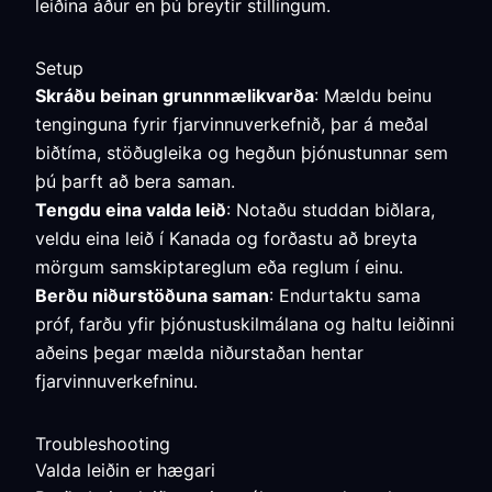
leiðina áður en þú breytir stillingum.
Setup
Skráðu beinan grunnmælikvarða
: Mældu beinu
tenginguna fyrir fjarvinnuverkefnið, þar á meðal
biðtíma, stöðugleika og hegðun þjónustunnar sem
þú þarft að bera saman.
Tengdu eina valda leið
: Notaðu studdan biðlara,
veldu eina leið í Kanada og forðastu að breyta
mörgum samskiptareglum eða reglum í einu.
Berðu niðurstöðuna saman
: Endurtaktu sama
próf, farðu yfir þjónustuskilmálana og haltu leiðinni
aðeins þegar mælda niðurstaðan hentar
fjarvinnuverkefninu.
Troubleshooting
Valda leiðin er hægari