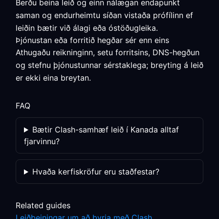
Berðu beina leið og einn nálægan endapunkt
saman og endurheimtu síðan vistaða prófílinn ef
leiðin bætir við álagi eða óstöðugleika.
Þjónustan eða forritið hegðar sér enn eins
Athugaðu reikninginn, setu forritsins, DNS-hegðun
og stefnu þjónustunnar sérstaklega; breyting á leið
er ekki eina breytan.
FAQ
Bætir Clash-samhæf leið í Kanada alltaf
fjarvinnu?
Hvaða kerfiskröfur eru staðfestar?
Related guides
Leiðbeiningar um að byrja með Clash