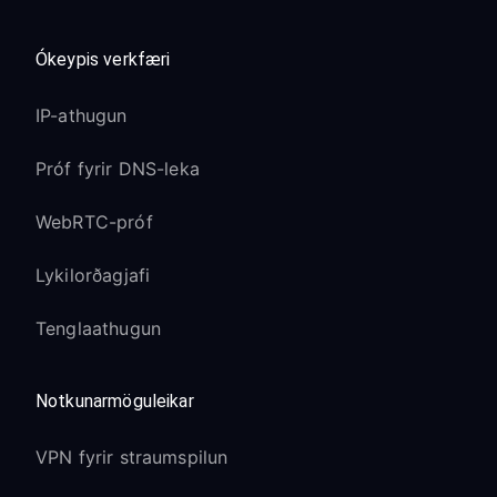
Ókeypis verkfæri
IP-athugun
Próf fyrir DNS-leka
WebRTC-próf
Lykilorðagjafi
Tenglaathugun
Notkunarmöguleikar
VPN fyrir straumspilun