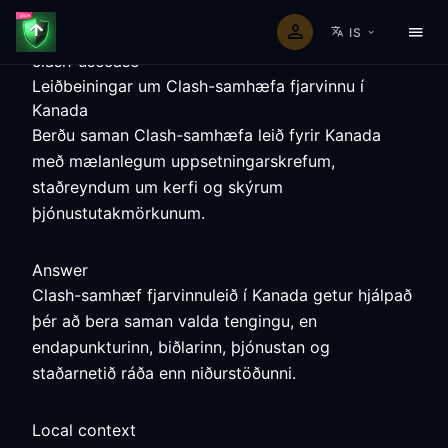
IS
clash-usecase
Leiðbeiningar um Clash-samhæfa fjarvinnu í
Kanada
Berðu saman Clash-samhæfa leið fyrir Kanada
með mælanlegum uppsetningarskrefum,
staðreyndum um kerfi og skýrum
þjónustutakmörkunum.
Answer
Clash-samhæf fjarvinnuleið í Kanada getur hjálpað
þér að bera saman valda tengingu, en
endapunkturinn, biðlarinn, þjónustan og
staðarnetið ráða enn niðurstöðunni.
Local context