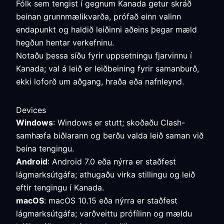
Fólk sem tengist í gegnum Kanada getur skráð
beinan grunnmælikvarða, prófað einn valinn
endapunkt og haldið leiðinni aðeins þegar mæld
hegðun hentar verkefninu.
Notaðu þessa síðu fyrir uppsetningu fjarvinnu í
Kanada; val á leið er leiðbeining fyrir samanburð,
ekki loforð um aðgang, hraða eða nafnleynd.
Devices
Windows
: Windows er stutt; skoðaðu Clash-
samhæfa biðlarann og berðu valda leið saman við
beina tengingu.
Android
: Android 7.0 eða nýrra er staðfest
lágmarksútgáfa; athugaðu virka stillingu og leið
eftir tengingu í Kanada.
macOS
: macOS 10.15 eða nýrra er staðfest
lágmarksútgáfa; varðveittu prófílinn og mældu