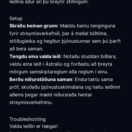
leiðina áður en þú breytir stillingum.
Setup
Skráðu beinan grunn
: Mældu beinu tenginguna
fyrir streymisverkefnið, þar á meðal biðtíma,
stöðugleika og hegðun þjónustunnar sem þú þarft
að bera saman.
Tengdu eina valda leið
: Notaðu studdan biðlara,
veldu eina leið í Ástralíu og forðastu að breyta
mörgum samskiptareglum eða reglum í einu.
Berðu niðurstöðuna saman
: Endurtaktu sama
próf, skoðaðu þjónustuskilmálana og haltu leiðinni
aðeins þegar mæld niðurstaða hentar
streymisverkefninu.
Troubleshooting
Valda leiðin er hægari