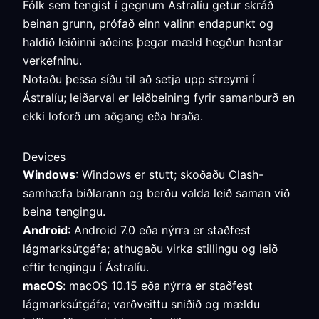
Fólk sem tengist í gegnum Ástralíu getur skráð
beinan grunn, prófað einn valinn endapunkt og
haldið leiðinni aðeins þegar mæld hegðun hentar
verkefninu.
Notaðu þessa síðu til að setja upp streymi í
Ástralíu; leiðarval er leiðbeining fyrir samanburð en
ekki loforð um aðgang eða hraða.
Devices
Windows
: Windows er stutt; skoðaðu Clash-
samhæfa biðlarann og berðu valda leið saman við
beina tengingu.
Android
: Android 7.0 eða nýrra er staðfest
lágmarksútgáfa; athugaðu virka stillingu og leið
eftir tengingu í Ástralíu.
macOS
: macOS 10.15 eða nýrra er staðfest
lágmarksútgáfa; varðveittu sniðið og mældu