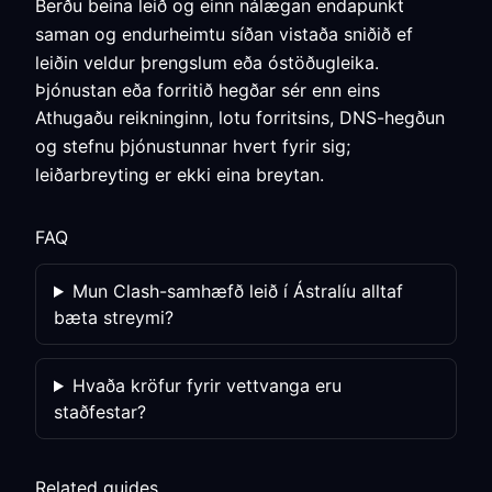
Berðu beina leið og einn nálægan endapunkt
saman og endurheimtu síðan vistaða sniðið ef
leiðin veldur þrengslum eða óstöðugleika.
Þjónustan eða forritið hegðar sér enn eins
Athugaðu reikninginn, lotu forritsins, DNS-hegðun
og stefnu þjónustunnar hvert fyrir sig;
leiðarbreyting er ekki eina breytan.
FAQ
Mun Clash-samhæfð leið í Ástralíu alltaf
bæta streymi?
Hvaða kröfur fyrir vettvanga eru
staðfestar?
Related guides