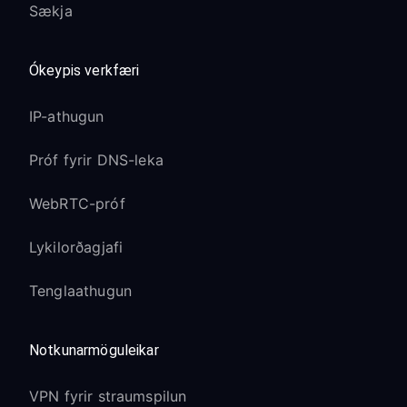
Sækja
Ókeypis verkfæri
IP-athugun
Próf fyrir DNS-leka
WebRTC-próf
Lykilorðagjafi
Tenglaathugun
Notkunarmöguleikar
VPN fyrir straumspilun