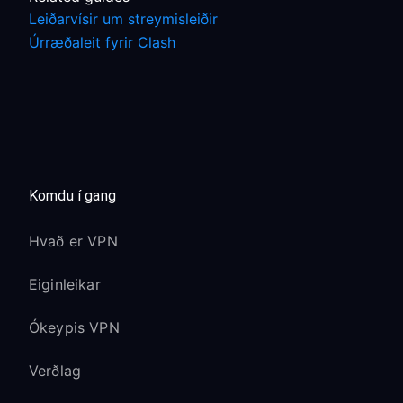
Leiðarvísir um streymisleiðir
Úrræðaleit fyrir Clash
Komdu í gang
Hvað er VPN
Eiginleikar
Ókeypis VPN
Verðlag