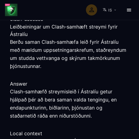
IS
clash-usecase
Leiðbeiningar um Clash-samhæft streymi fyrir
Ástralíu
Berðu saman Clash-samhæfa leið fyrir Ástralíu
með mældum uppsetningarskrefum, staðreyndum
um studda vettvanga og skýrum takmörkunum
þjónustunnar.
Answer
Clash-samhæfð streymisleið í Ástralíu getur
hjálpað þér að bera saman valda tengingu, en
endapunkturinn, biðlarinn, þjónustan og
staðarnetið ráða enn niðurstöðunni.
Local context