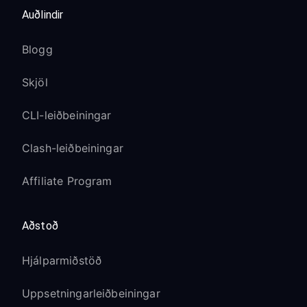
Auðlindir
Blogg
Skjöl
CLI-leiðbeiningar
Clash-leiðbeiningar
Affiliate Program
Aðstoð
Hjálparmiðstöð
Uppsetningarleiðbeiningar