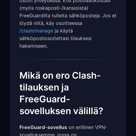
oston yhteydessä. Etsi postilaatikostasi
(myös roskaposti-/kansioista)
FreeGuardilta tulleita sähköposteja. Jos et
löydä niitä, käy osoitteessa
/clash/manage
ja käytä
sähköpostiosoitettasi tilauksesi
hakemiseen.
Mikä on ero Clash-
tilauksen ja
FreeGuard-
sovelluksen välillä?
FreeGuard-sovellus
on erillinen VPN-
sovelluksemme, jossa on