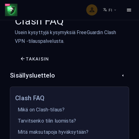
FI
Clash FAQ
Usein kysyttyjä kysymyksiä FreeGuardin Clash
VPN -tilauspalvelusta.
TAKAISIN
Sisällysluettelo
Clash FAQ
Mikä on Clash-tilaus?
Tarvitsenko tilin luomista?
Mitä maksutapoja hyväksytään?