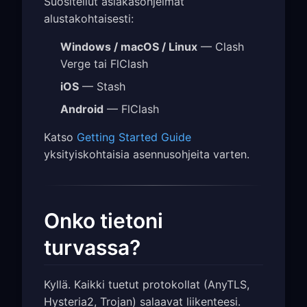
Suositellut asiakasohjelmat
alustakohtaisesti:
Windows / macOS / Linux
— Clash
Verge tai FlClash
iOS
— Stash
Android
— FlClash
Katso
Getting Started Guide
yksityiskohtaisia asennusohjeita varten.
Onko tietoni
turvassa?
Kyllä. Kaikki tuetut protokollat (AnyTLS,
Hysteria2, Trojan) salaavat liikenteesi.