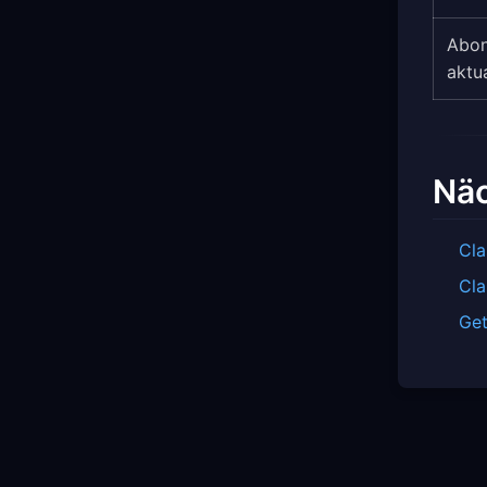
Abon
aktua
Näc
Cla
Cla
Get