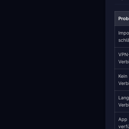
Prob
Impo
schlä
VPN-
Verb
Kein
Verb
Lan
Verb
App 
verf