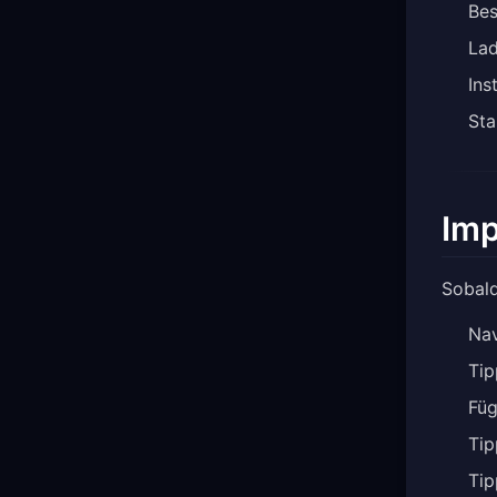
Bes
Lad
Ins
Sta
Imp
Sobald
Nav
Tip
Füg
Tip
Tip