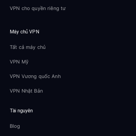
VPN cho quyền riêng tư
Chơi nhiều người trực
tuyến:
Máy chủ VPN
Nintendo Switch Online hoạt động
bình thường với VPN
Tất cả máy chủ
Có thể tăng độ trễ nhẹ tùy theo
khoảng cách đến máy chủ
VPN Mỹ
Voice chat qua ứng dụng Nintendo
VPN Vương quốc Anh
Switch Online vẫn hoạt động
Đồng bộ dữ liệu save trên đám mây
VPN Nhật Bản
hoạt động qua VPN
Thư viện game cổ điển:
Tài nguyên
Có thể truy cập game NES và SNES
Blog
thông qua VPN