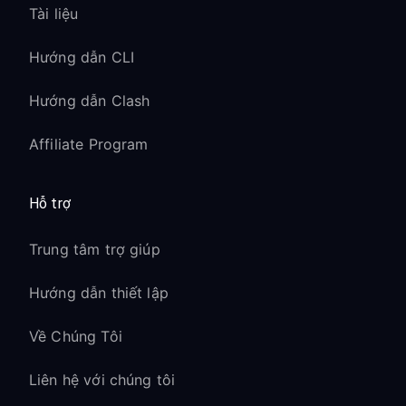
Tài liệu
Game Boy và Game Boy Advance (với
Expansion Pack)
Hướng dẫn CLI
Không ảnh hưởng đến hiệu năng của
game cổ điển
Hướng dẫn Clash
Save state đồng bộ bình thường giữa
các thiết bị
Affiliate Program
Nội dung DLC và Season
Hỗ trợ
Pass:
Trung tâm trợ giúp
Nội dung tải xuống hoạt động với kết
nối VPN
Hướng dẫn thiết lập
Season pass mua ở một khu vực có
thể dùng toàn cầu
Về Chúng Tôi
Nội dung Fighter Pass cho Super
Liên hệ với chúng tôi
Smash Bros. tải xuống bình thường