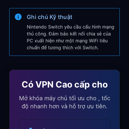
Xác minh kết nối thành công
Mở Nintendo eShop để xác nhận VPN
Ghi chú Kỹ thuật
đang hoạt động
Nintendo Switch yêu cầu cấu hình mạng
Nintendo Switch của bạn hiện đang sử
thủ công. Đảm bảo kết nối chia sẻ của
dụng VPN thông qua PC!
PC xuất hiện như một mạng WiFi tiêu
chuẩn để tương thích với Switch.
Lợi ích dành riêng cho
Nintendo Switch
Truy cập eShop theo khu
Có VPN Cao cấp cho
vực:
Mở khóa máy chủ tối ưu cho , tốc
Truy cập các Nintendo eShop theo khu
độ nhanh hơn và hỗ trợ ưu tiên.
vực khác nhau để có game độc quyền
So sánh giá giữa các khu vực để tìm
ưu đãi tốt hơn