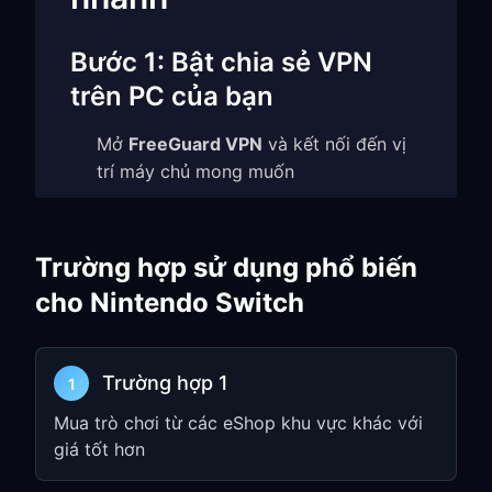
Bước 1: Bật chia sẻ VPN
trên PC của bạn
Mở
FreeGuard VPN
và kết nối đến vị
trí máy chủ mong muốn
Bật
TUN Mode
và
Allow LAN Access
trong Settings
Trường hợp sử dụng phổ biến
Ghi lại
IP address
và
port number
(ví
cho Nintendo Switch
dụ:
)
192.168.1.5:7890
Đảm bảo PC của bạn tạo một kết nối
mạng được chia sẻ
Trường hợp 1
1
Bước 2: Cấu hình cài đặt
Mua trò chơi từ các eShop khu vực khác với
giá tốt hơn
mạng của Nintendo Switch