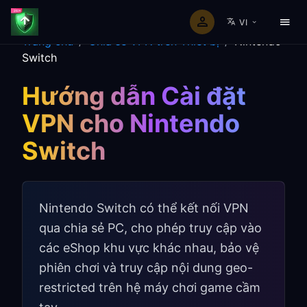
VI
Trang chủ
/
Chia sẻ VPN trên Thiết bị
/
Nintendo
Switch
Hướng dẫn Cài đặt
VPN cho Nintendo
Switch
Nintendo Switch có thể kết nối VPN
qua chia sẻ PC, cho phép truy cập vào
các eShop khu vực khác nhau, bảo vệ
phiên chơi và truy cập nội dung geo-
restricted trên hệ máy chơi game cầm