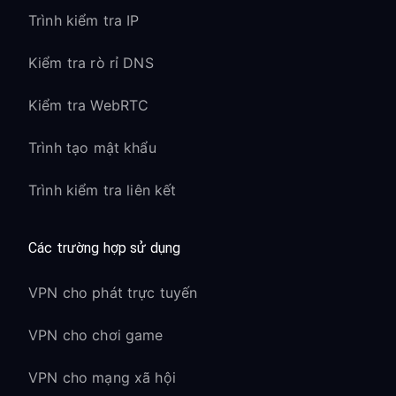
Truy cập sớm các bản phát hành lớn
Trình kiểm tra IP
từ bên thứ ba
Kiểm tra rò rỉ DNS
Mô tả game và đánh giá đầy đủ
Kiểm tra WebRTC
Tính năng của eShop châu
Âu:
Trình tạo mật khẩu
Hỗ trợ đa ngôn ngữ cho game
Trình kiểm tra liên kết
Hệ thống xếp hạng PEGI để hướng dẫn
nội dung
Các trường hợp sử dụng
Nội dung khuyến mãi theo khu vực
VPN cho phát trực tuyến
Tùy chọn giá bằng tiền tệ địa phương
VPN cho chơi game
Tính năng Nintendo
Switch Online
VPN cho mạng xã hội