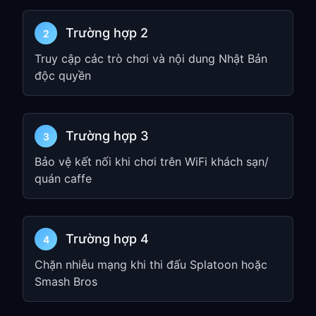
Từ màn hình Home của Switch, đi tới
System Settings
Trường hợp 2
2
Chọn
Internet
từ menu bên trái
Truy cập các trò chơi và nội dung Nhật Bản
Chọn kết nối Wi-Fi hiện tại của bạn
độc quyền
Chọn
Change Settings
Cuộn xuống
Proxy Settings
Trường hợp 3
3
Chọn
Manual
Bảo vệ kết nối khi chơi trên WiFi khách sạn/
Nhập địa chỉ IP và cổng từ Bước 1
quán caffe
Lưu cài đặt
Bước 3: Kiểm tra kết nối
Trường hợp 4
4
của bạn
Chặn nhiễu mạng khi thi đấu Splatoon hoặc
Đi tới
Internet
→
Test Connection
Smash Bros
trong System Settings