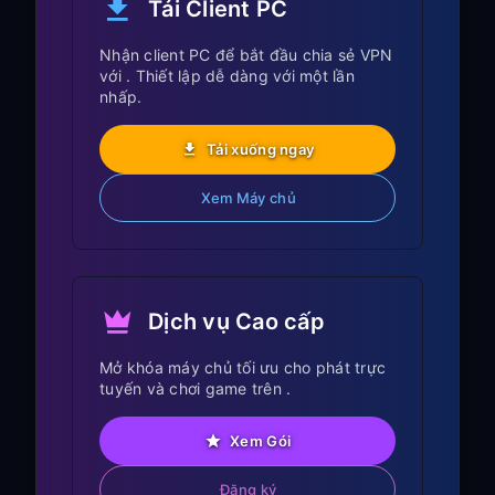
Tải Client PC
Tải xuống các bản demo và nội dung
bị khóa theo khu vực
Nhận client PC để bắt đầu chia sẻ VPN
với . Thiết lập dễ dàng với một lần
Truy cập các game Nintendo Switch
nhấp.
độc quyền tại Nhật Bản
Tải xuống ngay
Bảo mật khi chơi game di
động:
Xem Máy chủ
Bảo vệ kết nối Switch của bạn trên
các mạng Wi-Fi công cộng
Bảo vệ Nintendo Account khỏi các mối
Dịch vụ Cao cấp
đe dọa tiềm ẩn
Mở khóa máy chủ tối ưu cho phát trực
Ẩn IP thật của bạn trong các phiên
tuyến và chơi game trên .
chơi game trực tuyến
Ngăn theo dõi vị trí khi chơi game khi
Xem Gói
đang di chuyển
Đăng ký