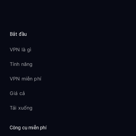
Nội dung độc quyền của
eShop Nhật Bản:
Truy cập game và demo Nintendo
Bắt đầu
Switch chỉ có ở Nhật Bản
VPN là gì
Tải xuống theme và nội dung độc
quyền
Tính năng
Truy cập sớm một số tựa game
Nintendo
VPN miễn phí
Giá và ưu đãi khuyến mãi độc đáo
Giá cả
Lợi ích của eShop Mỹ:
Tải xuống
Thư viện game tiếng Anh lớn nhất
Thường xuyên có giảm giá và giá
Công cụ miễn phí
khuyến mãi