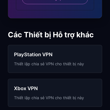
Bảo vệ khi chơi game trực
tuyến:
Chống lại các phương thức gian lận
dựa trên mạng
Các Thiết bị Hỗ trợ khác
Bảo vệ khỏi lag switch trong các game
thi đấu
PlayStation VPN
Giảm nguy cơ bị tấn công có chủ đích
trong các trận Splatoon hoặc Smash
Thiết lập chia sẻ VPN cho thiết bị này
Bros
Giữ quyền riêng tư khi chat voice
trong các game được hỗ trợ
Xbox VPN
Truy cập nội dung
Thiết lập chia sẻ VPN cho thiết bị này
theo khu vực