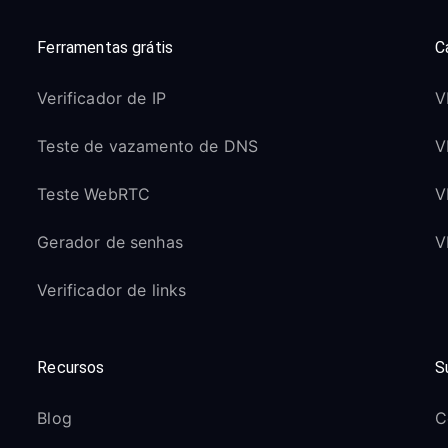
Ferramentas grátis
C
Verificador de IP
V
Teste de vazamento de DNS
V
Teste WebRTC
V
Gerador de senhas
V
Verificador de links
Recursos
S
Blog
C