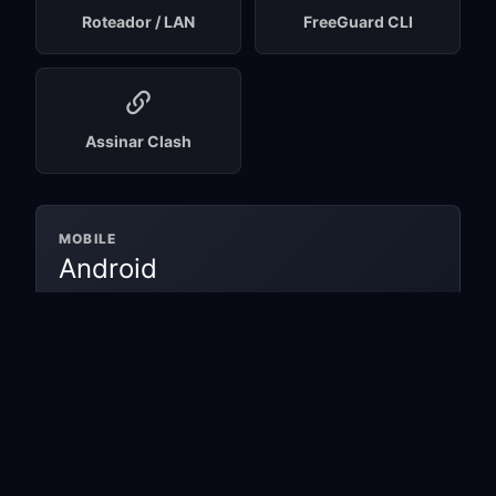
Roteador / LAN
FreeGuard CLI
Assinar Clash
MOBILE
Android
Comece grátis em nós móveis e faça
upgrade quando precisar de rotas premium.
Nós móveis gratuitos
Não é necessário cartão
OBTER APP ANDROID