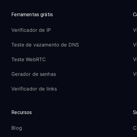
Ferramentas grátis
C
Verificador de IP
V
Teste de vazamento de DNS
V
Teste WebRTC
V
Gerador de senhas
V
Verificador de links
Recursos
S
Blog
C