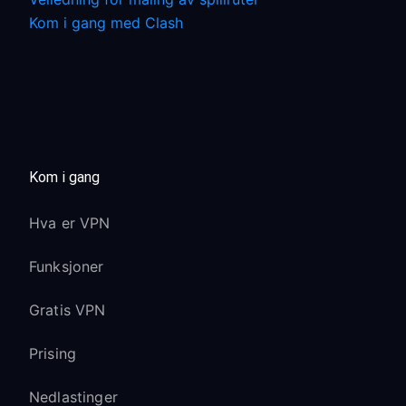
Kom i gang med Clash
Kom i gang
Hva er VPN
Funksjoner
Gratis VPN
Prising
Nedlastinger