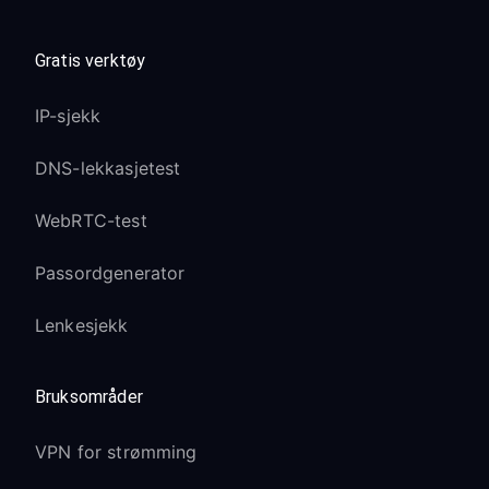
Gratis verktøy
IP-sjekk
DNS-lekkasjetest
WebRTC-test
Passordgenerator
Lenkesjekk
Bruksområder
VPN for strømming