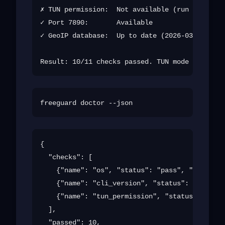
✗ TUN permission:  Not available (run with sud
✓ Port 7890:       Available

✓ GeoIP database:  Up to date (2026-03-15)

{

  "checks": [

    {"name": "os", "status": "pass", "detail":
    {"name": "cli_version", "status": "pass", 
    {"name": "tun_permission", "status": "fail
  ],

  "passed": 10,
