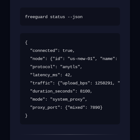
{

  "connected": true,

  "node": {"id": "us-new-01", "name": "United 
  "protocol": "anytls",

  "latency_ms": 42,

  "traffic": {"upload_bps": 1258291, "download
  "duration_seconds": 8100,

  "mode": "system_proxy",

  "proxy_port": {"mixed": 7890}
