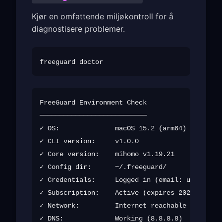
Kjør en omfattende miljøkontroll for å
diagnostisere problemer.
FreeGuard Environment Check

───────────────────────────

✓ OS:              macOS 15.2 (arm64)

✓ CLI version:     v1.0.0

✓ Core version:    mihomo v1.19.21

✓ Config dir:      ~/.freeguard/

✓ Credentials:     Logged in (email: u***@exam
✓ Subscription:    Active (expires 2026-12-01)

✓ Network:         Internet reachable

✓ DNS:             Working (8.8.8.8)
