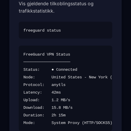
Vis gjeldende tilkoblingsstatus og
trafikkstatistikk.
FreeGuard VPN Status

────────────────────

Status:     ● Connected

Node:       United States - New York (us-new-0
Protocol:   anytls

Latency:    42ms

Upload:     1.2 MB/s

Download:   15.8 MB/s

Duration:   2h 15m
