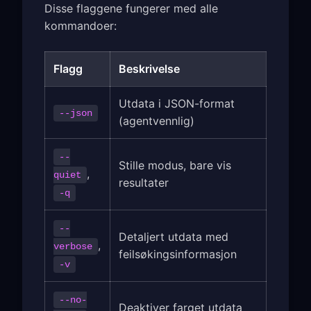
Disse flaggene fungerer med alle
kommandoer:
Flagg
Beskrivelse
Utdata i JSON-format
--json
(agentvennlig)
--
Stille modus, bare vis
,
quiet
resultater
-q
--
Detaljert utdata med
,
verbose
feilsøkingsinformasjon
-v
--no-
Deaktiver farget utdata