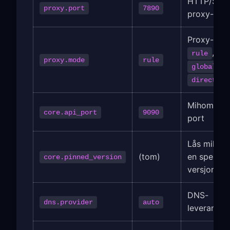
HTTP/SOC
proxy.port
7890
proxy-por
Proxy-mod
,
rule
proxy.mode
rule
,
global
direct
Mihomo AP
core.api_port
9090
port
Lås mihomo
(tom)
en spesifik
core.pinned_version
versjon
DNS-
dns.provider
auto
leverandør