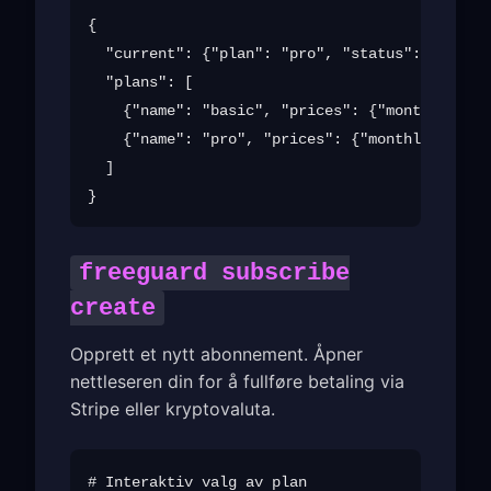
{

  "current": {"plan": "pro", "status": "active
  "plans": [

    {"name": "basic", "prices": {"monthly": 4.
    {"name": "pro", "prices": {"monthly": 9.99
  ]

freeguard subscribe
create
Opprett et nytt abonnement. Åpner
nettleseren din for å fullføre betaling via
Stripe eller kryptovaluta.
# Interaktiv valg av plan
