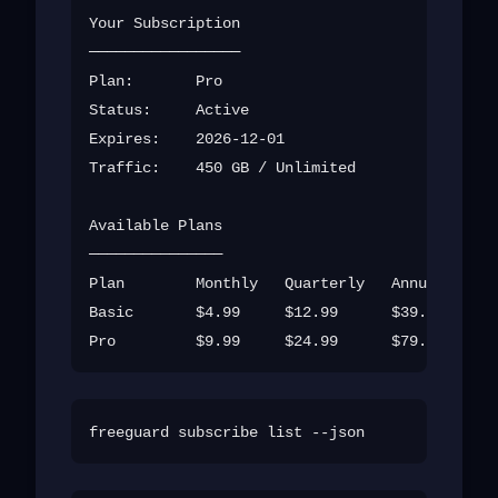
Your Subscription

─────────────────

Plan:       Pro

Status:     Active

Expires:    2026-12-01

Traffic:    450 GB / Unlimited

Available Plans

───────────────

Plan        Monthly   Quarterly   Annual

Basic       $4.99     $12.99      $39.99
