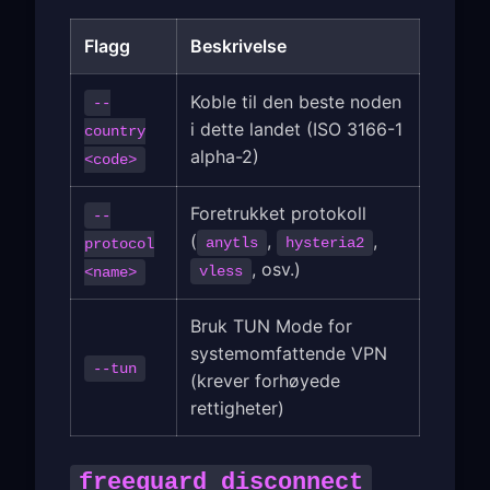
Flagg
Beskrivelse
Koble til den beste noden
--
i dette landet (ISO 3166-1
country
alpha-2)
<code>
Foretrukket protokoll
--
(
,
,
anytls
hysteria2
protocol
, osv.)
vless
<name>
Bruk TUN Mode for
systemomfattende VPN
--tun
(krever forhøyede
rettigheter)
freeguard disconnect