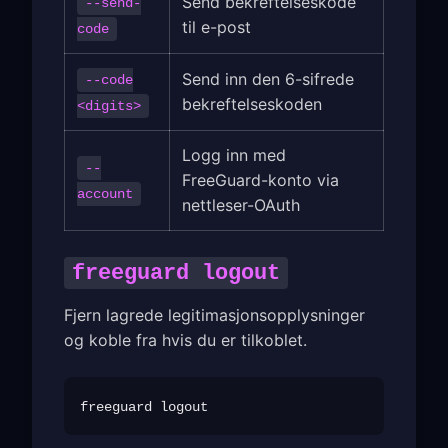
Send bekreftelseskode
--send-
til e-post
code
Send inn den 6-sifrede
--code
bekreftelseskoden
<digits>
Logg inn med
--
FreeGuard-konto via
account
nettleser-OAuth
freeguard logout
Fjern lagrede legitimasjonsopplysninger
og koble fra hvis du er tilkoblet.