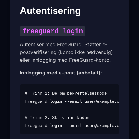
Autentisering
freeguard login
Autentiser med FreeGuard. Støtter e-
postverifisering (konto ikke nødvendig)
eller innlogging med FreeGuard-konto.
Innlogging med e-post (anbefalt):
# Trinn 1: Be om bekreftelseskode

freeguard login --email 
user@example.com
 --sen
# Trinn 2: Skriv inn koden

freeguard login --email 
user@example.com