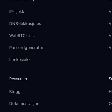
IP-sjekk
V
DNS-lekkasjetest
V
WebRTC-test
V
Passordgenerator
V
Lenkesjekk
Ressurser
S
Blogg
H
Dokumentasjon
O