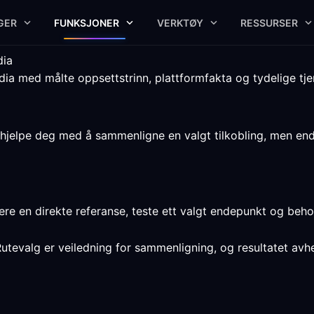
GER
FUNKSJONER
VERKTØY
RESSURSER
dia
ia med målte oppsettstrinn, plattformfakta og tydelige tj
hjelpe deg med å sammenligne en valgt tilkobling, men ende
trere en direkte referanse, teste ett valgt endepunkt og be
Rutevalg er veiledning for sammenligning, og resultatet avh