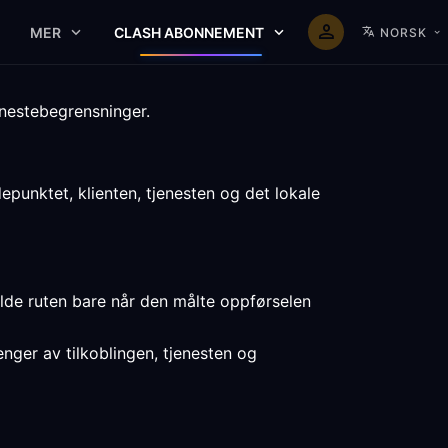
MER
CLASH ABONNEMENT
NORSK
enestebegrensninger.
punktet, klienten, tjenesten og det lokale
holde ruten bare når den målte oppførselen
enger av tilkoblingen, tjenesten og