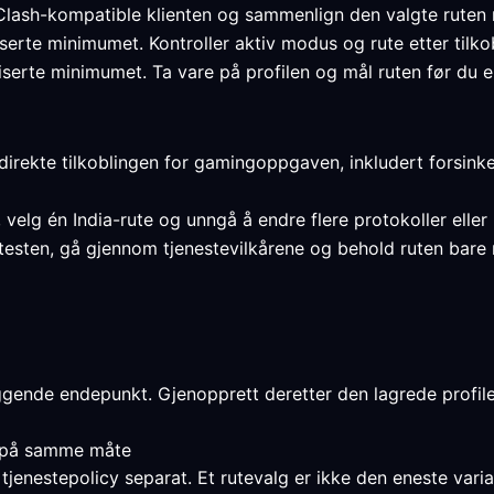
lash-kompatible klienten og sammenlign den valgte ruten m
fiserte minimumet. Kontroller aktiv modus og rute etter tilkob
iserte minimumet. Ta vare på profilen og mål ruten før du en
direkte tilkoblingen for gamingoppgaven, inkludert forsinke
t, velg én India-rute og unngå å endre flere protokoller eller
esten, gå gjennom tjenestevilkårene og behold ruten bare nå
ende endepunkt. Gjenopprett deretter den lagrede profilen 
t på samme måte
jenestepolicy separat. Et rutevalg er ikke den eneste varia