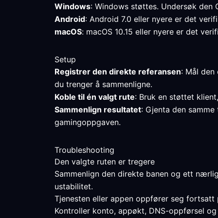
Windows
: Windows støttes. Undersøk den C
Android
: Android 7.0 eller nyere er det veri
macOS
: macOS 10.15 eller nyere er det verif
Setup
Registrer den direkte referansen
: Mål den 
du trenger å sammenligne.
Koble til én valgt rute
: Bruk en støttet klien
Sammenlign resultatet
: Gjenta den samme t
gamingoppgaven.
Troubleshooting
Den valgte ruten er tregere
Sammenlign den direkte banen og ett nærligg
ustabilitet.
Tjenesten eller appen oppfører seg fortsat
Kontroller konto, appøkt, DNS-oppførsel og t