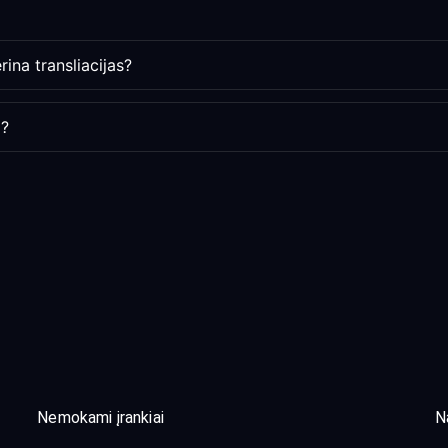
ina transliacijas?
i?
Nemokami įrankiai
N