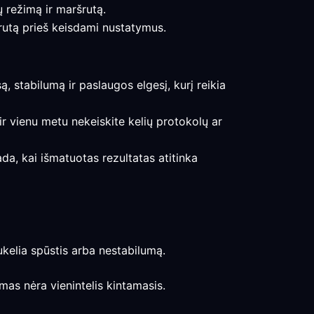
ų režimą ir maršrutą.
šrutą prieš keisdami nustatymus.
są, stabilumą ir paslaugos elgesį, kurį reikia
ir vienu metu nekeiskite kelių protokolų ar
ada, kai išmatuotas rezultatas atitinka
sukelia spūstis arba nestabilumą.
mas nėra vienintelis kintamasis.