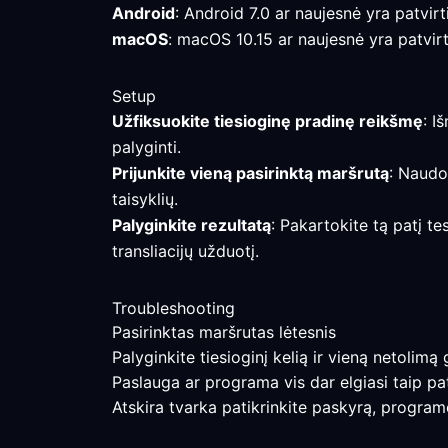
Android
: Android 7.0 ar naujesnė yra patvirt
macOS
: macOS 10.15 ar naujesnė yra patvirt
Setup
Užfiksuokite tiesioginę pradinę reikšmę
: I
palyginti.
Prijunkite vieną pasirinktą maršrutą
: Naudo
taisyklių.
Palyginkite rezultatą
: Pakartokite tą patį te
transliacijų užduotį.
Troubleshooting
Pasirinktas maršrutas lėtesnis
Palyginkite tiesioginį kelią ir vieną netolimą
Paslauga ar programa vis dar elgiasi taip pa
Atskira tvarka patikrinkite paskyrą, programo