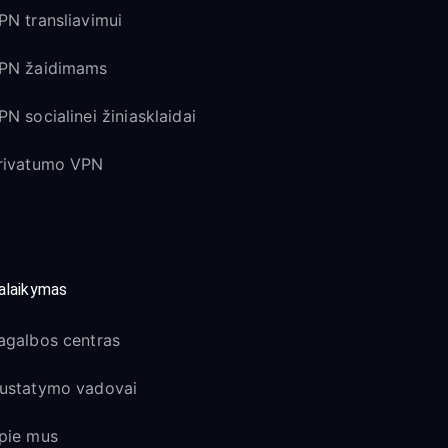
PN transliavimui
PN žaidimams
PN socialinei žiniasklaidai
rivatumo VPN
alaikymas
agalbos centras
ustatymo vadovai
pie mus