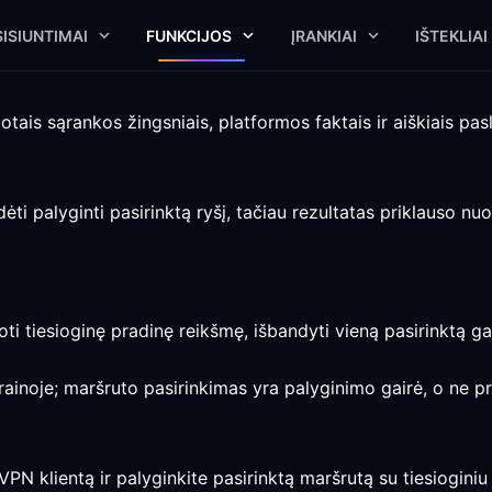
ISIUNTIMAI
FUNKCIJOS
ĮRANKIAI
IŠTEKLIAI
tais sąrankos žingsniais, platformos faktais ir aiškiais pas
ti palyginti pasirinktą ryšį, tačiau rezultatas priklauso nuo 
i tiesioginę pradinę reikšmę, išbandyti vieną pasirinktą gali
krainoje; maršruto pasirinkimas yra palyginimo gairė, o ne 
PN klientą ir palyginkite pasirinktą maršrutą su tiesioginiu 