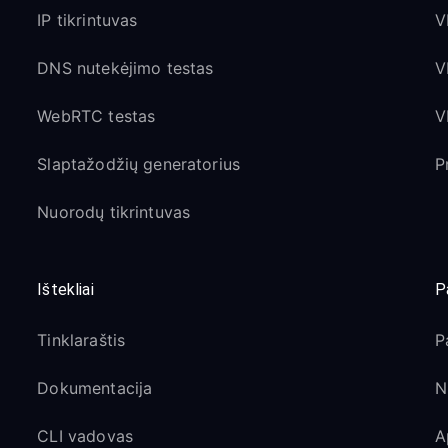
IP tikrintuvas
V
DNS nutekėjimo testas
V
WebRTC testas
V
Slaptažodžių generatorius
P
Nuorodų tikrintuvas
Ištekliai
P
Tinklaraštis
P
Dokumentacija
N
CLI vadovas
A