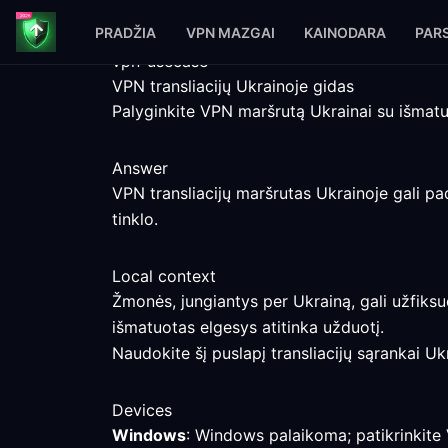
PRADŽIA
VPN MAZGAI
KAINODARA
PARS
vpn-usecase
VPN transliacijų Ukrainoje gidas
Palyginkite VPN maršrutą Ukrainai su išmatuo
Answer
VPN transliacijų maršrutas Ukrainoje gali padė
tinklo.
Local context
Žmonės, jungiantys per Ukrainą, gali užfiksuot
išmatuotas elgesys atitinka užduotį.
Naudokite šį puslapį transliacijų sąrankai U
Devices
Windows
: Windows palaikoma; patikrinkite V