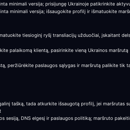
inta minimali versija; prisijungę Ukrainoje patikrinkite aktyv
inta minimali versija; išsaugokite profilį ir išmatuokite mar
šmatuokite tiesioginį ryšį transliacijų užduočiai, įskaitant del
kite palaikomą klientą, pasirinkite vieną Ukrainos maršrutą 
stą, peržiūrėkite paslaugos sąlygas ir maršrutą palikite tik t
 galinį tašką, tada atkurkite išsaugotą profilį, jei maršrutas 
t
s sesiją, DNS elgesį ir paslaugos politiką; maršruto pakeiti