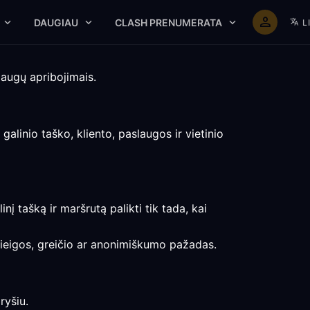
DAUGIAU
CLASH PRENUMERATA
L
laugų apribojimais.
galinio taško, kliento, paslaugos ir vietinio
nį tašką ir maršrutą palikti tik tada, kai
prieigos, greičio ar anonimiškumo pažadas.
ryšiu.