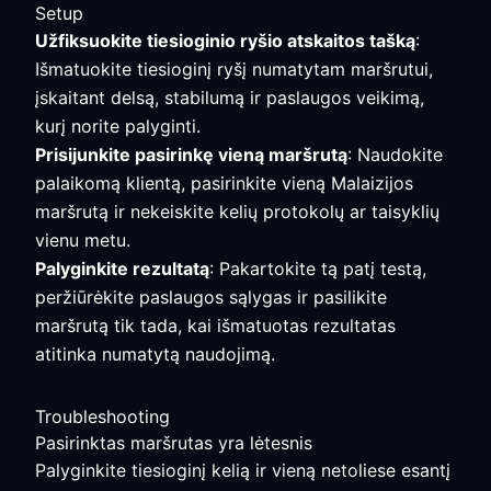
Setup
Užfiksuokite tiesioginio ryšio atskaitos tašką
:
Išmatuokite tiesioginį ryšį numatytam maršrutui,
įskaitant delsą, stabilumą ir paslaugos veikimą,
kurį norite palyginti.
Prisijunkite pasirinkę vieną maršrutą
: Naudokite
palaikomą klientą, pasirinkite vieną Malaizijos
maršrutą ir nekeiskite kelių protokolų ar taisyklių
vienu metu.
Palyginkite rezultatą
: Pakartokite tą patį testą,
peržiūrėkite paslaugos sąlygas ir pasilikite
maršrutą tik tada, kai išmatuotas rezultatas
atitinka numatytą naudojimą.
Troubleshooting
Pasirinktas maršrutas yra lėtesnis
Palyginkite tiesioginį kelią ir vieną netoliese esantį