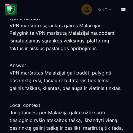
LT
vpn-overview
VPN maršruto sąrankos gairės Malaizijai
Palyginkite VPN maršrutą Malaizijai naudodami
išmatuojamus sąrankos veiksmus, platformų
faktus ir aiškius paslaugos apribojimus.
Answer
VPN maršrutas Malaizijai gali padėti palyginti
pasirinktą ryšį, tačiau rezultatą vis tiek lemia
galinis taškas, klientas, paslauga ir vietinis tinklas.
Local context
Jungdamiesi per Malaiziją galite užfiksuoti
tiesioginio ryšio atskaitos tašką, išbandyti vieną
pasirinktą galinį tašką ir pasilikti maršrutą tik tada,