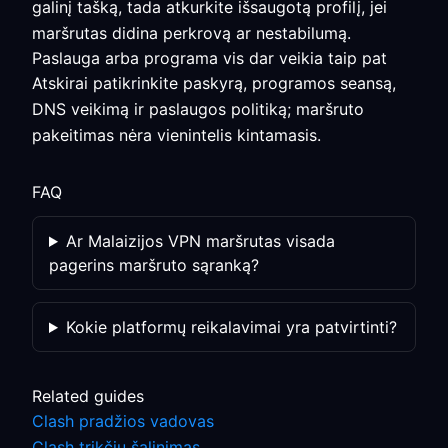
galinį tašką, tada atkurkite išsaugotą profilį, jei
maršrutas didina perkrovą ar nestabilumą.
Paslauga arba programa vis dar veikia taip pat
Atskirai patikrinkite paskyrą, programos seansą,
DNS veikimą ir paslaugos politiką; maršruto
pakeitimas nėra vienintelis kintamasis.
FAQ
Ar Malaizijos VPN maršrutas visada
pagerins maršruto sąranką?
Kokie platformų reikalavimai yra patvirtinti?
Related guides
Clash pradžios vadovas
Clash trikčių šalinimas