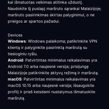
kai išmatuotas veikimas atitinka užduotį.
Naudokite šį puslapį maršruto sąrankai Malaizijoje;
maršruto pasirinkimas skirtas palyginimui, o ne
prieigos ar spartos pažadui.
Devices
Windows
: Windows palaikoma; patikrinkite VPN
klientą ir palyginkite pasirinktą maršrutą su
tiesioginiu ryšiu.
Android
: Patvirtintas minimalus reikalavimas yra
Android 7.0 arba naujesnė versija; prisijungę
Malaizijoje patikrinkite aktyvų režimą ir maršrutą.
macOS
: Patvirtintas minimalus reikalavimas yra
macOS 10.15 arba naujesnė versija; išsaugokite
profilį ir prieš keisdami nustatymus išmatuokite
maršrutą.