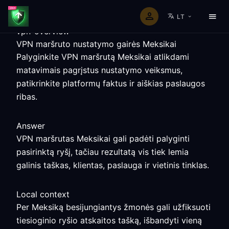
LT
vpn-overview
VPN maršruto nustatymo gairės Meksikai
Palyginkite VPN maršrutą Meksikai atlikdami
matavimais pagrįstus nustatymo veiksmus,
patikrinkite platformų faktus ir aiškias paslaugos
ribas.
Answer
VPN maršrutas Meksikai gali padėti palyginti
pasirinktą ryšį, tačiau rezultatą vis tiek lemia
galinis taškas, klientas, paslauga ir vietinis tinklas.
Local context
Per Meksiką besijungiantys žmonės gali užfiksuoti
tiesioginio ryšio atskaitos tašką, išbandyti vieną