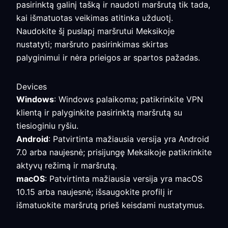
pasirinktą galinį tašką ir naudoti maršrutą tik tada,
kai išmatuotas veikimas atitinka užduotį.
Naudokite šį puslapį maršrutui Meksikoje
nustatyti; maršruto pasirinkimas skirtas
palyginimui ir nėra prieigos ar spartos pažadas.
Devices
Windows
: Windows palaikoma; patikrinkite VPN
klientą ir palyginkite pasirinktą maršrutą su
tiesioginiu ryšiu.
Android
: Patvirtinta mažiausia versija yra Android
7.0 arba naujesnė; prisijungę Meksikoje patikrinkite
aktyvų režimą ir maršrutą.
macOS
: Patvirtinta mažiausia versija yra macOS
10.15 arba naujesnė; išsaugokite profilį ir
išmatuokite maršrutą prieš keisdami nustatymus.