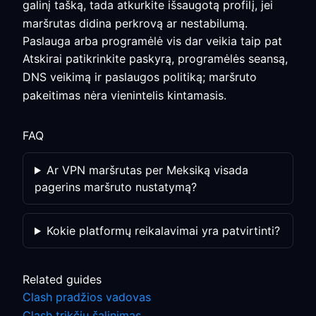
galinį tašką, tada atkurkite išsaugotą profilį, jei
maršrutas didina perkrovą ar nestabilumą.
Paslauga arba programėlė vis dar veikia taip pat
Atskirai patikrinkite paskyrą, programėlės seansą,
DNS veikimą ir paslaugos politiką; maršruto
pakeitimas nėra vienintelis kintamasis.
FAQ
Ar VPN maršrutas per Meksiką visada
pagerins maršruto nustatymą?
Kokie platformų reikalavimai yra patvirtinti?
Related guides
Clash pradžios vadovas
Clash trikčių šalinimas