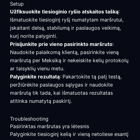
Setup
Užfiksuokite tiesioginio ryšio atskaitos tašką
:
Išmatuokite tiesioginį ryšį numatytam maršrutui,
įskaitant delsą, stabilumą ir paslaugos veikimą,
kurį norite palyginti.
Prisijunkite prie vieno pasirinkto maršruto
:
Naudokite palaikomą klientą, pasirinkite vieną
maršrutą per Meksiką ir nekeiskite kelių protokolų
ar taisyklių vienu metu.
Palyginkite rezultatą
: Pakartokite tą patį testą,
peržiūrėkite paslaugos sąlygas ir naudokite
maršrutą tik tada, kai išmatuotas rezultatas
atitinka numatytą paskirtį.
Troubleshooting
Pasirinktas maršrutas yra lėtesnis
Palyginkite tiesioginį kelią ir vieną netoliese esantį