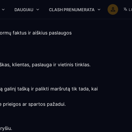
DAUGIAU
CLASH PRENUMERATA
L
ormų faktus ir aiškius paslaugos
kas, klientas, paslauga ir vietinis tinklas.
 galinį tašką ir palikti maršrutą tik tada, kai
e prieigos ar spartos pažadui.
ryšiu.