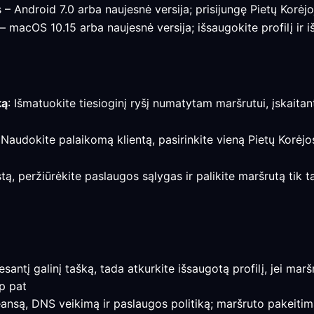
 – Android 7.0 arba naujesnė versija; prisijungę Pietų Korėjo
 – macOS 10.15 arba naujesnė versija; išsaugokite profilį ir
ką
: Išmatuokite tiesioginį ryšį numatytam maršrutui, įskaitan
 Naudokite palaikomą klientą, pasirinkite vieną Pietų Korėjo
stą, peržiūrėkite paslaugos sąlygas ir palikite maršrutą tik t
e esantį galinį tašką, tada atkurkite išsaugotą profilį, jei ma
ip pat
eansą, DNS veikimą ir paslaugos politiką; maršruto pakeitima