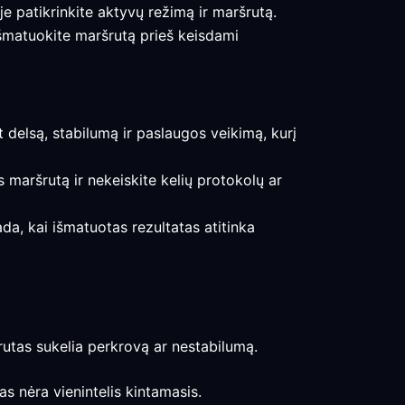
je patikrinkite aktyvų režimą ir maršrutą.
 išmatuokite maršrutą prieš keisdami
t delsą, stabilumą ir paslaugos veikimą, kurį
s maršrutą ir nekeiskite kelių protokolų ar
ada, kai išmatuotas rezultatas atitinka
ršrutas sukelia perkrovą ar nestabilumą.
s nėra vienintelis kintamasis.