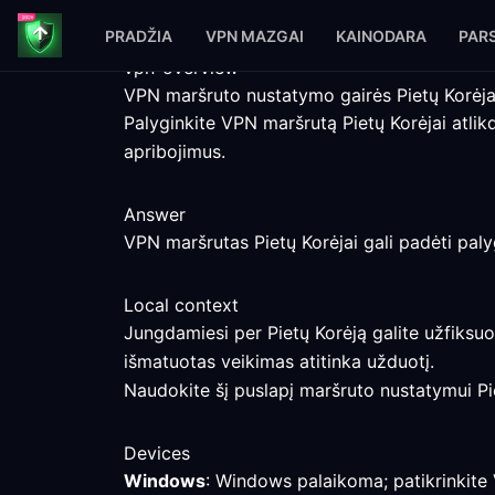
PRADŽIA
VPN MAZGAI
KAINODARA
PARS
vpn-overview
VPN maršruto nustatymo gairės Pietų Korėja
Palyginkite VPN maršrutą Pietų Korėjai atli
apribojimus.
Answer
VPN maršrutas Pietų Korėjai gali padėti palygin
Local context
Jungdamiesi per Pietų Korėją galite užfiksuoti
išmatuotas veikimas atitinka užduotį.
Naudokite šį puslapį maršruto nustatymui Pie
Devices
Windows
: Windows palaikoma; patikrinkite V