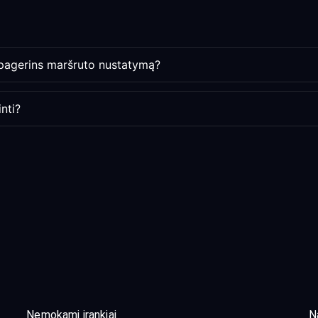
 pagerins maršruto nustatymą?
nti?
Nemokami įrankiai
N