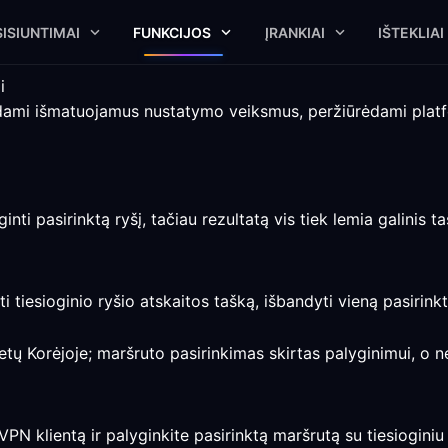
ISIUNTIMAI
FUNKCIJOS
ĮRANKIAI
IŠTEKLIAI
i
kdami išmatuojamus nustatymo veiksmus, peržiūrėdami platf
ti pasirinktą ryšį, tačiau rezultatą vis tiek lemia galinis taš
 tiesioginio ryšio atskaitos tašką, išbandyti vieną pasirinktą
tų Korėjoje; maršruto pasirinkimas skirtas palyginimui, o n
PN klientą ir palyginkite pasirinktą maršrutą su tiesioginiu 