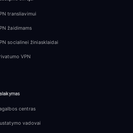
PN transliavimui
PN žaidimams
PN socialinei žiniasklaidai
rivatumo VPN
alaikymas
agalbos centras
ustatymo vadovai