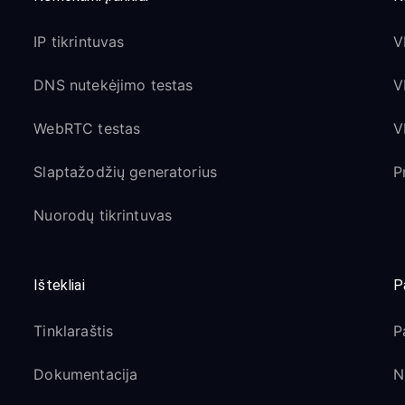
IP tikrintuvas
V
DNS nutekėjimo testas
V
WebRTC testas
V
Slaptažodžių generatorius
P
Nuorodų tikrintuvas
Ištekliai
P
Tinklaraštis
P
Dokumentacija
N