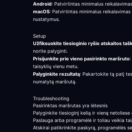
Android
: Patvirtintas minimalus reikalavimas
macOS
: Patvirtintas minimalus reikalavimas
nustatymus.
Setup
Užfiksuokite tiesioginio ryšio atskaitos taš
norite palyginti.
Prisijunkite prie vieno pasirinkto maršruto
:
taisyklių vienu metu.
Palyginkite rezultatą
: Pakartokite tą patį te
numatytą maršrutą.
Troubleshooting
Pasirinktas maršrutas yra lėtesnis
Palyginkite tiesioginį kelią ir vieną netolies
Paslauga arba programėlė ir toliau veikia ta
Atskirai patikrinkite paskyrą, programėlės s