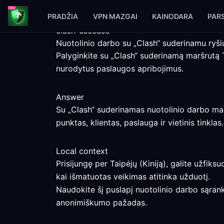
PRADŽIA
VPN MAZGAI
KAINODARA
PARS
clash-usecase
Nuotolinio darbo su „Clash“ suderinamu ryšiu 
Palyginkite su „Clash“ suderinamą maršrutą T
nurodytus paslaugos apribojimus.
Answer
Su „Clash“ suderinamas nuotolinio darbo maršru
punktas, klientas, paslauga ir vietinis tinklas.
Local context
Prisijungę per Taipėjų (Kiniją), galite užfiksu
kai išmatuotas veikimas atitinka užduotį.
Naudokite šį puslapį nuotolinio darbo sąranka
anonimiškumo pažadas.