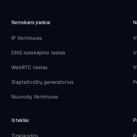
Nemokami įrankiai
N
IP tikrintuvas
V
DNS nutekėjimo testas
V
WebRTC testas
V
Slaptažodžių generatorius
P
Nuorodų tikrintuvas
Ištekliai
P
Tinklaraštis
P