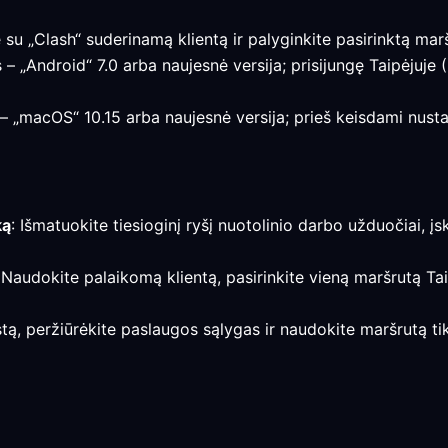
su „Clash“ suderinamą klientą ir palyginkite pasirinktą maršr
 – „Android“ 7.0 arba naujesnė versija; prisijungę Taipėjuje (
 – „macOS“ 10.15 arba naujesnė versija; prieš keisdami nusta
ką
: Išmatuokite tiesioginį ryšį nuotolinio darbo užduočiai, į
 Naudokite palaikomą klientą, pasirinkite vieną maršrutą Taip
stą, peržiūrėkite paslaugos sąlygas ir naudokite maršrutą ti