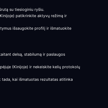
utą su tiesioginiu ryšiu.
Kinijoje) patikrinkite aktyvų režimą ir
tymus išsaugokite profilį ir išmatuokite
skaitant delsą, stabilumą ir paslaugos
ėjuje (Kinijoje) ir nekeiskite kelių protokolų
k tada, kai išmatuotas rezultatas atitinka