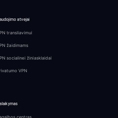
audojimo atvejai
PN transliavimui
PN žaidimams
PN socialinei žiniasklaidai
rivatumo VPN
alaikymas
agalbos centras