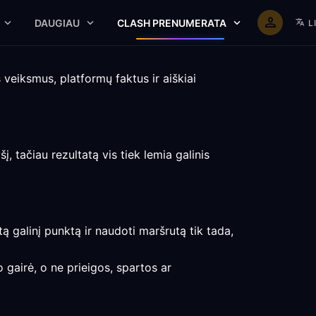
DAUGIAU
CLASH PRENUMERATA
L
veiksmus, platformų faktus ir aiškiai
, tačiau rezultatą vis tiek lemia galinis
ktą galinį punktą ir naudoti maršrutą tik tada,
 gairė, o ne prieigos, spartos ar