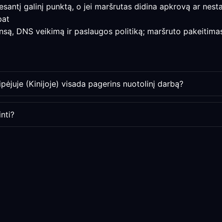
e esantį galinį punktą, o jei maršrutas didina apkrovą ar nest
pat
nsą, DNS veikimą ir paslaugos politiką; maršruto pakeitimas 
ėjuje (Kinijoje) visada pagerins nuotolinį darbą?
nti?