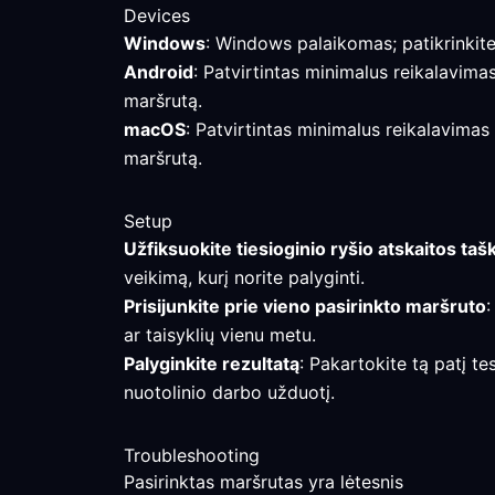
Devices
Windows
: Windows palaikomas; patikrinkite 
Android
: Patvirtintas minimalus reikalavimas
maršrutą.
macOS
: Patvirtintas minimalus reikalavimas
maršrutą.
Setup
Užfiksuokite tiesioginio ryšio atskaitos taš
veikimą, kurį norite palyginti.
Prisijunkite prie vieno pasirinkto maršruto
:
ar taisyklių vienu metu.
Palyginkite rezultatą
: Pakartokite tą patį te
nuotolinio darbo užduotį.
Troubleshooting
Pasirinktas maršrutas yra lėtesnis