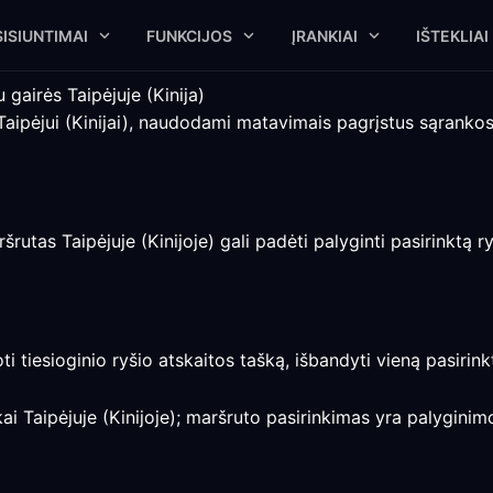
ISIUNTIMAI
FUNKCIJOS
ĮRANKIAI
IŠTEKLIAI
gairės Taipėjuje (Kinija)
aipėjui (Kinijai), naudodami matavimais pagrįstus sąrankos 
tas Taipėjuje (Kinijoje) gali padėti palyginti pasirinktą ryšį
oti tiesioginio ryšio atskaitos tašką, išbandyti vieną pasirin
i Taipėjuje (Kinijoje); maršruto pasirinkimas yra palyginimo