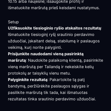
10.15 arba naujesnė; išsaugokite profilį ir
išmatuokite maršrutą prieš keisdami nustatymus.
Setup
Užfiksuokite tiesioginio ryšio atskaitos rezultatą
:
Išmatuokite tiesioginį ryšį srautinio perdavimo
užduočiai, įskaitant delsą, stabilumą ir paslaugos
veikimą, kurį norite palyginti.
Prisijunkite naudodami vieną pasirinktą
maršrutą
: Naudokite palaikomą klientą, pasirinkite
vieną maršrutą per Tailandą ir nekeiskite kelių
protokolų ar taisyklių vienu metu.
Palyginkite rezultatą
: Pakartokite tą patį
bandymą, peržiūrėkite paslaugos sąlygas ir
pasilikite maršrutą tik tada, kai išmatuotas
rezultatas tinka srautinio perdavimo užduočiai.