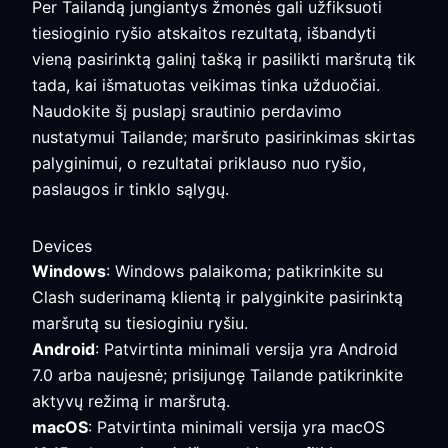
Per Tailandą jungiantys žmonės gali užfiksuoti
tiesioginio ryšio atskaitos rezultatą, išbandyti
vieną pasirinktą galinį tašką ir pasilikti maršrutą tik
tada, kai išmatuotas veikimas tinka užduočiai.
Naudokite šį puslapį srautinio perdavimo
nustatymui Tailande; maršruto pasirinkimas skirtas
palyginimui, o rezultatai priklauso nuo ryšio,
paslaugos ir tinklo sąlygų.
Devices
Windows
: Windows palaikoma; patikrinkite su
Clash suderinamą klientą ir palyginkite pasirinktą
maršrutą su tiesioginiu ryšiu.
Android
: Patvirtinta minimali versija yra Android
7.0 arba naujesnė; prisijungę Tailande patikrinkite
aktyvų režimą ir maršrutą.
macOS
: Patvirtinta minimali versija yra macOS