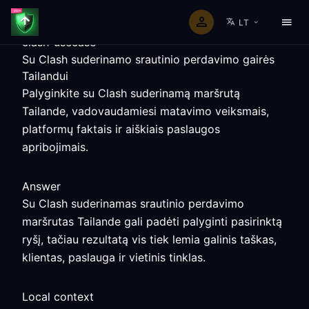
LT
clash-usecase
Su Clash suderinamo srautinio perdavimo gairės
Tailandui
Palyginkite su Clash suderinamą maršrutą
Tailande, vadovaudamiesi matavimo veiksmais,
platformų faktais ir aiškiais paslaugos
apribojimais.
Answer
Su Clash suderinamas srautinio perdavimo
maršrutas Tailande gali padėti palyginti pasirinktą
ryšį, tačiau rezultatą vis tiek lemia galinis taškas,
klientas, paslauga ir vietinis tinklas.
Local context