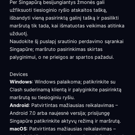
Per Singapūrą besijungiantys žmonės gali
užfiksuoti tiesioginio ryšio atskaitos tašką,
išbandyti vieną pasirinktą galinį tašką ir pasilikti
maršrutą tik tada, kai išmatuotas veikimas atitinka
užduotį.
Naudokite šį puslapį srautinio perdavimo sąrankai
Singapūre; maršruto pasirinkimas skirtas
palyginimui, o ne prieigos ar spartos pažadui.
Devices
Windows
: Windows palaikoma; patikrinkite su
Clash suderinamą klientą ir palyginkite pasirinktą
maršrutą su tiesioginiu ryšiu.
Android
: Patvirtintas mažiausias reikalavimas –
Android 7.0 arba naujesnė versija; prisijungę
Singapūre patikrinkite aktyvų režimą ir maršrutą.
macOS
: Patvirtintas mažiausias reikalavimas –