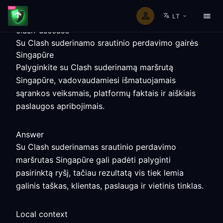
LT
clash-usecase
Su Clash suderinamo srautinio perdavimo gairės
Singapūre
Palyginkite su Clash suderinamą maršrutą
Singapūre, vadovaudamiesi išmatuojamais
sąrankos veiksmais, platformų faktais ir aiškiais
paslaugos apribojimais.
Answer
Su Clash suderinamas srautinio perdavimo
maršrutas Singapūre gali padėti palyginti
pasirinktą ryšį, tačiau rezultatą vis tiek lemia
galinis taškas, klientas, paslauga ir vietinis tinklas.
Local context