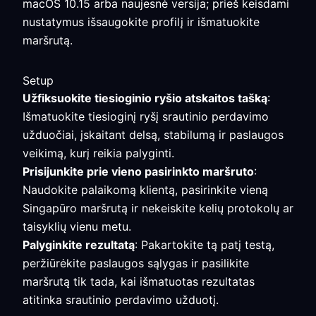
macOS 10.15 arba naujesnė versija; prieš keisdami
nustatymus išsaugokite profilį ir išmatuokite
maršrutą.
Setup
Užfiksuokite tiesioginio ryšio atskaitos tašką
:
Išmatuokite tiesioginį ryšį srautinio perdavimo
užduočiai, įskaitant delsą, stabilumą ir paslaugos
veikimą, kurį reikia palyginti.
Prisijunkite prie vieno pasirinkto maršruto
:
Naudokite palaikomą klientą, pasirinkite vieną
Singapūro maršrutą ir nekeiskite kelių protokolų ar
taisyklių vienu metu.
Palyginkite rezultatą
: Pakartokite tą patį testą,
peržiūrėkite paslaugos sąlygas ir pasilikite
maršrutą tik tada, kai išmatuotas rezultatas
atitinka srautinio perdavimo užduotį.