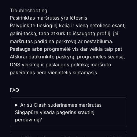
Troubleshooting
Pasirinktas maršrutas yra lėtesnis
Palyginkite tiesioginį kelią ir vieną netoliese esantį
galinį tašką, tada atkurkite išsaugotą profilį, jei
maršrutas padidina perkrovą ar nestabilumą.
Paslauga arba programėlė vis dar veikia taip pat
Atskirai patikrinkite paskyrą, programėlės seansą,
DNS veikimą ir paslaugos politiką; maršruto
pakeitimas nėra vienintelis kintamasis.
FAQ
Ar su Clash suderinamas maršrutas
Singapūre visada pagerins srautinį
perdavimą?