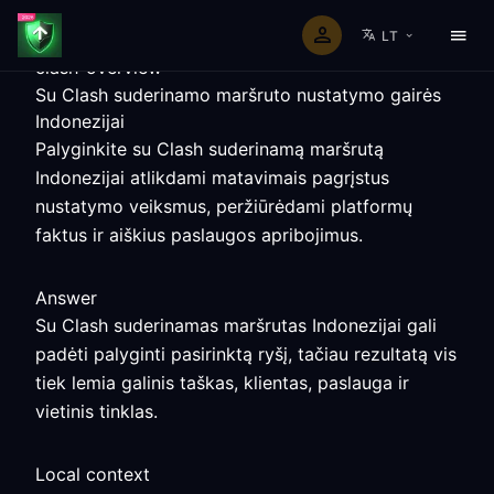
LT
clash-overview
Su Clash suderinamo maršruto nustatymo gairės
Indonezijai
Palyginkite su Clash suderinamą maršrutą
Indonezijai atlikdami matavimais pagrįstus
nustatymo veiksmus, peržiūrėdami platformų
faktus ir aiškius paslaugos apribojimus.
Answer
Su Clash suderinamas maršrutas Indonezijai gali
padėti palyginti pasirinktą ryšį, tačiau rezultatą vis
tiek lemia galinis taškas, klientas, paslauga ir
vietinis tinklas.
Local context