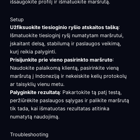
išsaugokite profilį ir išmatuokite maršrutą.
Setup
Užfiksuokite tiesioginio ryšio atskaitos tašką
:
Išmatuokite tiesioginį ryšį numatytam maršrutui,
įskaitant delsą, stabilumą ir paslaugos veikimą,
kurį reikia palyginti.
Prisijunkite prie vieno pasirinkto maršruto
:
Naudokite palaikomą klientą, pasirinkite vieną
maršrutą į Indoneziją ir nekeiskite kelių protokolų
ar taisyklių vienu metu.
Palyginkite rezultatą
: Pakartokite tą patį testą,
peržiūrėkite paslaugos sąlygas ir palikite maršrutą
tik tada, kai išmatuotas rezultatas atitinka
numatytą naudojimą.
Troubleshooting