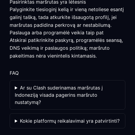
Pasirinktas maršrutas yra lėtesnis
Palyginkite tiesioginį kelią ir vieną netoliese esantį
galinį tašką, tada atkurkite išsaugotą profilį, jei
maršrutas padidina perkrovą ar nestabilumą.
Paslauga arba programėlė veikia taip pat
Atskirai patikrinkite paskyrą, programėlės seansą,
DNS veikimą ir paslaugos politiką; maršruto
pakeitimas nėra vienintelis kintamasis.
FAQ
Ar su Clash suderinamas maršrutas į
Indoneziją visada pagerins maršruto
nustatymą?
Kokie platformų reikalavimai yra patvirtinti?