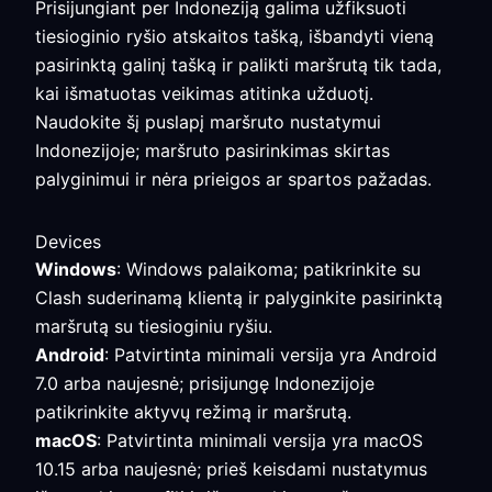
Prisijungiant per Indoneziją galima užfiksuoti
tiesioginio ryšio atskaitos tašką, išbandyti vieną
pasirinktą galinį tašką ir palikti maršrutą tik tada,
kai išmatuotas veikimas atitinka užduotį.
Naudokite šį puslapį maršruto nustatymui
Indonezijoje; maršruto pasirinkimas skirtas
palyginimui ir nėra prieigos ar spartos pažadas.
Devices
Windows
: Windows palaikoma; patikrinkite su
Clash suderinamą klientą ir palyginkite pasirinktą
maršrutą su tiesioginiu ryšiu.
Android
: Patvirtinta minimali versija yra Android
7.0 arba naujesnė; prisijungę Indonezijoje
patikrinkite aktyvų režimą ir maršrutą.
macOS
: Patvirtinta minimali versija yra macOS
10.15 arba naujesnė; prieš keisdami nustatymus