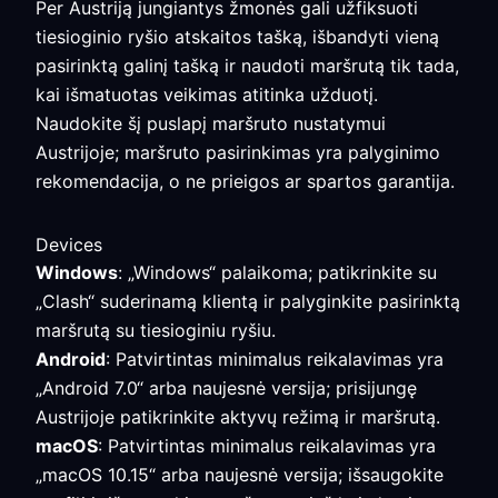
Per Austriją jungiantys žmonės gali užfiksuoti
tiesioginio ryšio atskaitos tašką, išbandyti vieną
pasirinktą galinį tašką ir naudoti maršrutą tik tada,
kai išmatuotas veikimas atitinka užduotį.
Naudokite šį puslapį maršruto nustatymui
Austrijoje; maršruto pasirinkimas yra palyginimo
rekomendacija, o ne prieigos ar spartos garantija.
Devices
Windows
: „Windows“ palaikoma; patikrinkite su
„Clash“ suderinamą klientą ir palyginkite pasirinktą
maršrutą su tiesioginiu ryšiu.
Android
: Patvirtintas minimalus reikalavimas yra
„Android 7.0“ arba naujesnė versija; prisijungę
Austrijoje patikrinkite aktyvų režimą ir maršrutą.
macOS
: Patvirtintas minimalus reikalavimas yra
„macOS 10.15“ arba naujesnė versija; išsaugokite