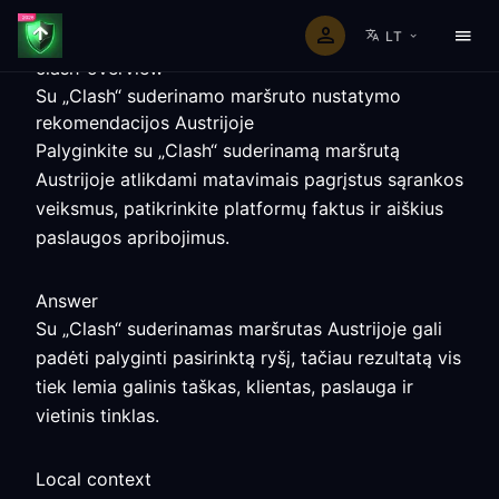
LT
clash-overview
Su „Clash“ suderinamo maršruto nustatymo
rekomendacijos Austrijoje
Palyginkite su „Clash“ suderinamą maršrutą
Austrijoje atlikdami matavimais pagrįstus sąrankos
veiksmus, patikrinkite platformų faktus ir aiškius
paslaugos apribojimus.
Answer
Su „Clash“ suderinamas maršrutas Austrijoje gali
padėti palyginti pasirinktą ryšį, tačiau rezultatą vis
tiek lemia galinis taškas, klientas, paslauga ir
vietinis tinklas.
Local context