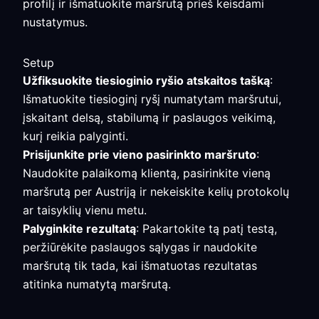
profilį ir išmatuokite maršrutą prieš keisdami
nustatymus.
Setup
Užfiksuokite tiesioginio ryšio atskaitos tašką
:
Išmatuokite tiesioginį ryšį numatytam maršrutui,
įskaitant delsą, stabilumą ir paslaugos veikimą,
kurį reikia palyginti.
Prisijunkite prie vieno pasirinkto maršruto
:
Naudokite palaikomą klientą, pasirinkite vieną
maršrutą per Austriją ir nekeiskite kelių protokolų
ar taisyklių vienu metu.
Palyginkite rezultatą
: Pakartokite tą patį testą,
peržiūrėkite paslaugos sąlygas ir naudokite
maršrutą tik tada, kai išmatuotas rezultatas
atitinka numatytą maršrutą.