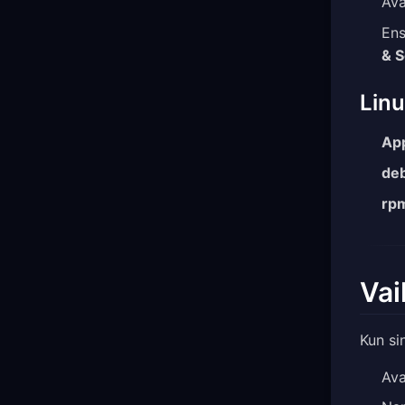
Av
Ens
& S
Lin
Ap
de
rp
Vai
Kun si
Av