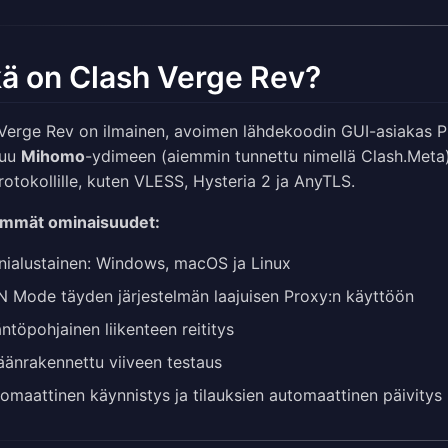
ä on Clash Verge Rev?
Verge Rev on ilmainen, avoimen lähdekoodin GUI-asiakas Pr
tuu
Mihomo
-ydimeen (aiemmin tunnettu nimellä Clash.Meta),
rotokollille, kuten VLESS, Hysteria 2 ja AnyTLS.
immät ominaisuudet:
ialustainen: Windows, macOS ja Linux
 Mode täyden järjestelmän laajuisen Proxy:n käyttöön
ntöpohjainen liikenteen reititys
äänrakennettu viiveen testaus
omaattinen käynnistys ja tilauksien automaattinen päivitys