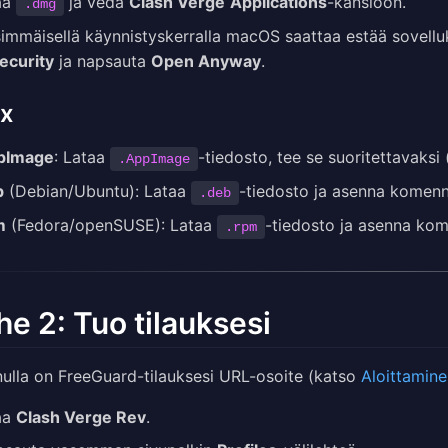
aa
ja vedä
Clash Verge
Applications
-kansioon.
.dmg
immäisellä käynnistyskerralla macOS saattaa estää sovel
ecurity
ja napsauta
Open Anyway
.
ux
pImage
: Lataa
-tiedosto, tee se suoritettavaksi 
.AppImage
b
(Debian/Ubuntu): Lataa
-tiedosto ja asenna komen
.deb
m
(Fedora/openSUSE): Lataa
-tiedosto ja asenna ko
.rpm
he 2: Tuo tilauksesi
nulla on FreeGuard-tilauksesi URL-osoite (katso
Aloittamin
aa
Clash Verge Rev
.