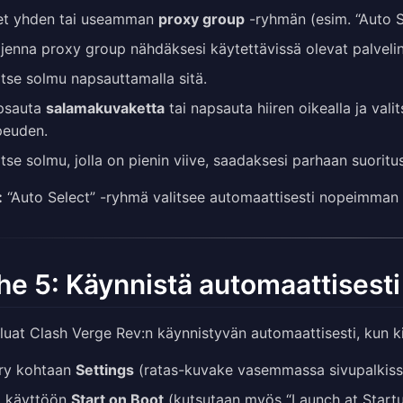
et yhden tai useamman
proxy group
-ryhmän (esim. “Auto Se
jenna proxy group nähdäksesi käytettävissä olevat palveli
itse solmu napsauttamalla sitä.
psauta
salamakuvaketta
tai napsauta hiiren oikealla ja vali
peuden.
itse solmu, jolla on pienin viive, saadaksesi parhaan suorit
:
“Auto Select” -ryhmä valitsee automaattisesti nopeimman s
he 5: Käynnistä automaattisesti
luat Clash Verge Rev:n käynnistyvän automaattisesti, kun ki
rry kohtaan
Settings
(ratas-kuvake vasemmassa sivupalkiss
a käyttöön
Start on Boot
(kutsutaan myös “Launch at Startu