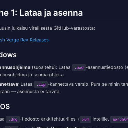
he 1: Lataa ja asenna
uusin julkaisu virallisesta GitHub-varastosta:
sh Verge Rev Releases
dows
ennusohjelma
(suositeltu): Lataa
-asennustiedosto (
.exe
nnusohjelma ja seuraa ohjeita.
nnettava
: Lataa
-kannettava versio. Pura se mihin ta
.zip
raan — asennusta ei tarvita.
cOS
taa
-tiedosto arkkitehtuurillesi (
Intelille,
.dmg
x64
aarch6