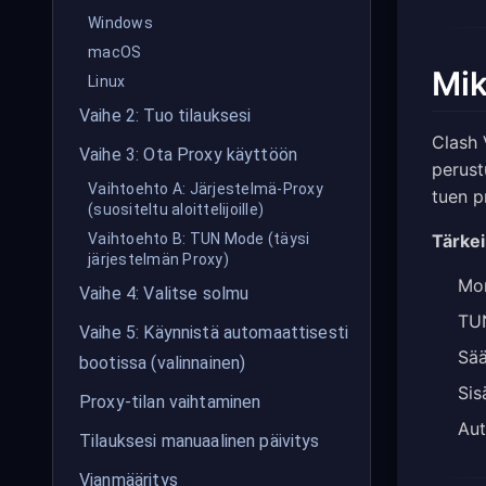
Windows
macOS
Mik
Linux
Vaihe 2: Tuo tilauksesi
Clash 
Vaihe 3: Ota Proxy käyttöön
perus
Vaihtoehto A: Järjestelmä-Proxy
tuen p
(suositeltu aloittelijoille)
Tärke
Vaihtoehto B: TUN Mode (täysi
järjestelmän Proxy)
Mon
Vaihe 4: Valitse solmu
TUN
Vaihe 5: Käynnistä automaattisesti
Sää
bootissa (valinnainen)
Sis
Proxy-tilan vaihtaminen
Aut
Tilauksesi manuaalinen päivitys
Vianmääritys