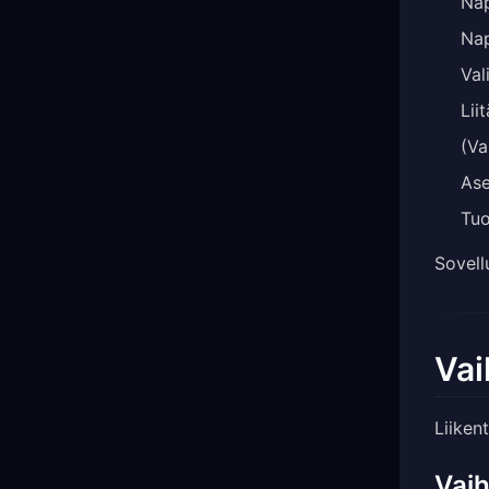
Na
Nap
Val
Lii
(Va
As
Tuo
Sovell
Vai
Liiken
Vaih