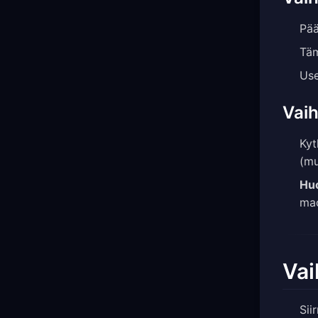
Pää
Täm
Use
Vaih
Ky
(mu
Hu
mac
Vai
Sii