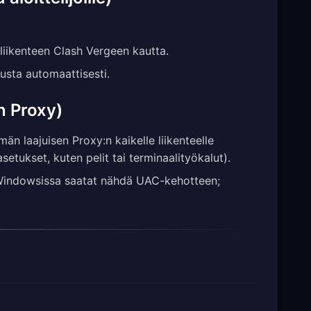
iikenteen Clash Vergeen kautta.
usta automaattisesti.
n Proxy)
än laajuisen Proxy:n kaikelle liikenteelle
etukset, kuten pelit tai terminaalityökalut).
 Windowsissa saatat nähdä UAC-kehotteen;