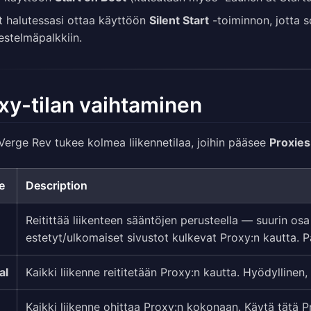
t halutessasi ottaa käyttöön
Silent Start
-toiminnon, jotta 
jestelmäpalkkiin.
xy-tilan vaihtaminen
Verge Rev tukee kolmea liikennetilaa, joihin pääsee
Proxies
e
Description
Reitittää liikenteen sääntöjen perusteella — suurin osa
estetyt/ulkomaiset sivustot kulkevat Proxy:n kautta. P
al
Kaikki liikenne reititetään Proxy:n kautta. Hyödyllinen
Kaikki liikenne ohittaa Proxy:n kokonaan. Käytä tätä P