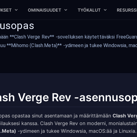
UKSET
OMINAISUUDET
TYÖKALUT
RESURSS
nusopas
ään **Clash Verge Rev** -sovelluksen käytettäväksi FreeGuard
tuu **Mihomo (Clash.Meta)** -ydimeen ja tukee Windowsia, macO
ash Verge Rev -asennuso
opas opastaa sinut asentamaan ja määrittämään
Clash Ver
ilauksesi kanssa. Clash Verge Rev on moderni, monialustai
h.Meta)
-ydimeen ja tukee Windowsia, macOS:ää ja Linuxia.