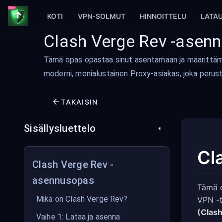
KOTI
VPN-SOLMUT
HINNOITTELU
LATA
Clash Verge Rev -asen
Tämä opas opastaa sinut asentamaan ja määrittäm
moderni, monialustainen Proxy-asiakas, joka perus
TAKAISIN
Sisällysluettelo
Cl
Clash Verge Rev -
asennusopas
Tämä 
Mikä on Clash Verge Rev?
VPN -t
(Clas
Vaihe 1: Lataa ja asenna