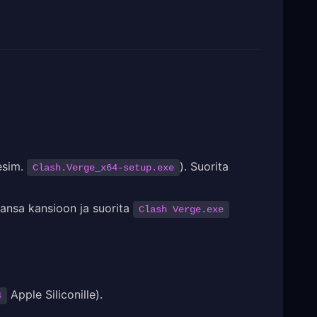
esim.
). Suorita
Clash.Verge_x64-setup.exe
hansa kansioon ja suorita
Clash Verge.exe
Apple Siliconille).
4