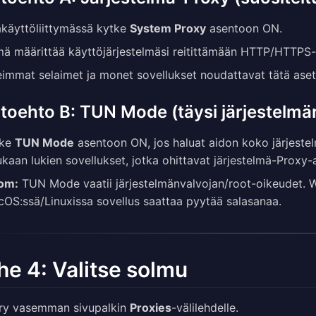
käyttöliittymässä kytke
System Proxy
asentoon ON.
ä määrittää käyttöjärjestelmäsi reitittämään HTTP/HTTPS-l
immat selaimet ja monet sovellukset noudattavat tätä aset
toehto B: TUN Mode (täysi järjestelmä
tke
TUN Mode
asentoon ON, jos haluat aidon koko järjestelm
kaan lukien sovellukset, jotka ohittavat järjestelmä-Proxy-as
om:
TUN Mode vaatii järjestelmänvalvojan/root-oikeudet.
OS:ssä/Linuxissa sovellus saattaa pyytää salasanaa.
he 4: Valitse solmu
rry vasemman sivupalkin
Proxies
-välilehdelle.