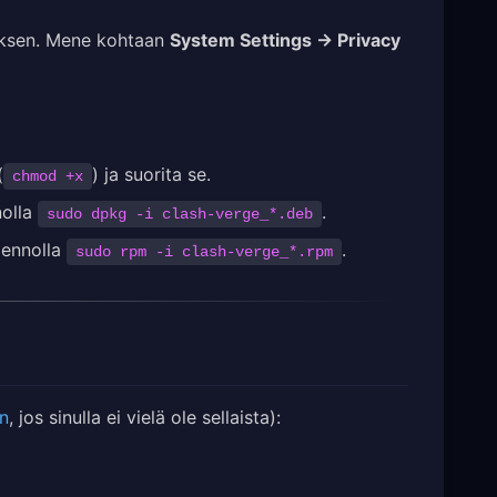
luksen. Mene kohtaan
System Settings → Privacy
(
) ja suorita se.
chmod +x
nolla
.
sudo dpkg -i clash-verge_*.deb
mennolla
.
sudo rpm -i clash-verge_*.rpm
en
, jos sinulla ei vielä ole sellaista):