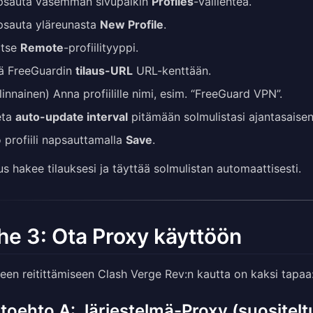
psauta vasemman sivupalkin
Profiles
-välilehteä.
sauta yläreunasta
New Profile
.
itse
Remote
-profiilityyppi.
tä FreeGuardin
tilaus-URL
URL-kenttään.
linnainen) Anna profiilille nimi, esim. “FreeGuard VPN”.
eta
auto-update interval
pitämään solmulistasi ajantasais
 profiili napsauttamalla
Save
.
us hakee tilauksesi ja täyttää solmulistan automaattisesti.
he 3: Ota Proxy käyttöön
teen reitittämiseen Clash Verge Rev:n kautta on kaksi tapaa
toehto A: Järjestelmä-Proxy (suositeltu a