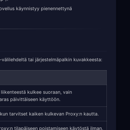
sovellus käynnistyy pienennettynä
-välilehdeltä tai järjestelmäpalkin kuvakkeesta:
 liikenteestä kulkee suoraan, vain
aras päivittäiseen käyttöön.
, kun tarvitset kaiken kulkevan Proxy:n kautta.
roxy:n tilapäiseen poistamiseen käytöstä ilman,