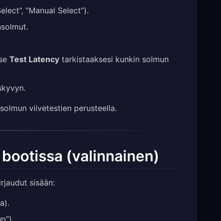
lect”, “Manual Select”).
nsolmut.
tse
Test Latency
tarkistaaksesi kunkin solmun
uskyvyn.
olmun viivetestien perusteella.
 bootissa (valinnainen)
rjaudut sisään:
a).
p”).