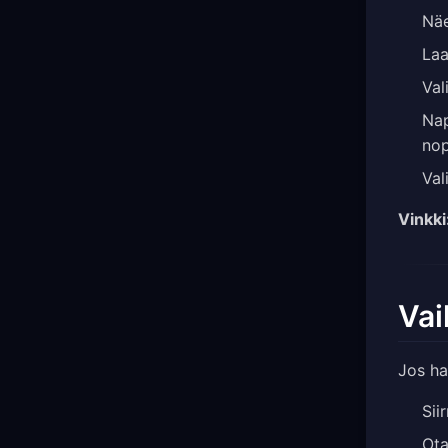
Nä
Laa
Val
Na
no
Val
Vinkki
Vai
Jos ha
Sii
Ot