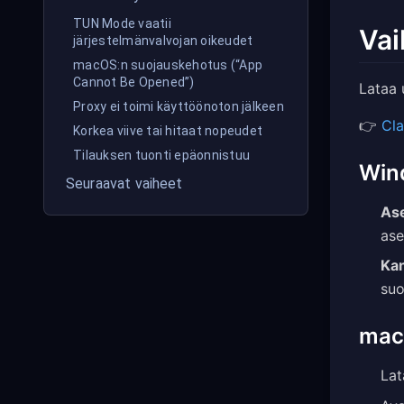
TUN Mode vaatii
Vai
järjestelmänvalvojan oikeudet
macOS:n suojauskehotus (“App
Cannot Be Opened”)
Lataa 
Proxy ei toimi käyttöönoton jälkeen
👉
Cla
Korkea viive tai hitaat nopeudet
Tilauksen tuonti epäonnistuu
Win
Seuraavat vaiheet
As
ase
Ka
suo
ma
La