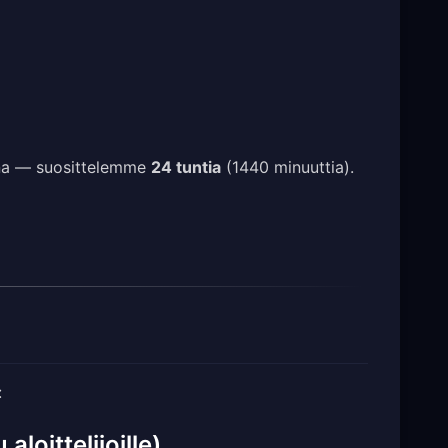
ena — suosittelemme
24 tuntia
(1440 minuuttia).
:
loittelijoille)