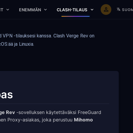
IT
ENEMMÄN
CLASH-TILAUS
SUOM
 VPN -tilauksesi kanssa. Clash Verge Rev on
S:ää ja Linuxia.
pas
ge Rev
-sovelluksen käytettäväksi FreeGuard
nen Proxy-asiakas, joka perustuu
Mihomo