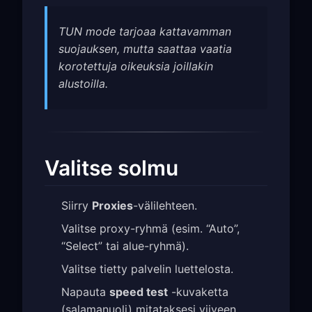
TUN mode tarjoaa kattavamman
suojauksen, mutta saattaa vaatia
korotettuja oikeuksia joillakin
alustoilla.
Valitse solmu
Siirry
Proxies
-välilehteen.
Valitse proxy-ryhmä (esim. “Auto”,
“Select” tai alue-ryhmä).
Valitse tietty palvelin luettelosta.
Napauta
speed test
-kuvaketta
(salamanuoli) mitataksesi viiveen