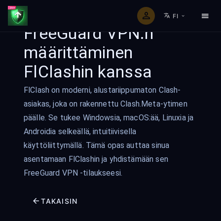
FI
FreeGuard VPN:n
määrittäminen
FlClashin kanssa
FlClash on moderni, alustariippumaton Clash-
asiakas, joka on rakennettu Clash.Meta-ytimen
päälle. Se tukee Windowsia, macOS:ää, Linuxia ja
Androidia selkeällä, intuitiivisella
käyttöliittymällä. Tämä opas auttaa sinua
asentamaan FlClashin ja yhdistämään sen
FreeGuard VPN -tilaukseesi.
TAKAISIN