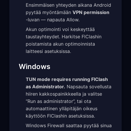
Ensimmäisen yhteyden aikana Android
pyytää myöntämään
VPN permission
-luvan — napauta Allow.
Akun optimointi voi keskeyttää
taustayhteydet. Harkitse FlClashin
poistamista akun optimoinnista
laitteesi asetuksissa.
Windows
TUN mode requires running FlClash
as Administrator.
Napsauta sovellusta
hiiren kakkospainikkeella ja valitse
“Run as administrator”, tai ota
automaattinen ylläpitäjän oikeus
käyttöön FlClashin asetuksissa.
Windows Firewall saattaa pyytää sinua