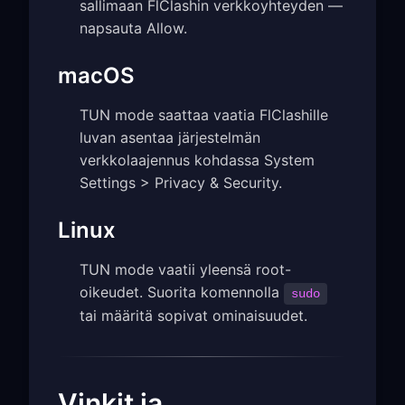
sallimaan FlClashin verkkoyhteyden —
napsauta Allow.
macOS
TUN mode saattaa vaatia FlClashille
luvan asentaa järjestelmän
verkkolaajennus kohdassa System
Settings > Privacy & Security.
Linux
TUN mode vaatii yleensä root-
oikeudet. Suorita komennolla
sudo
tai määritä sopivat ominaisuudet.
Vinkit ja