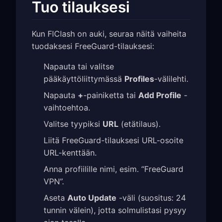
Tuo tilauksesi
Kun FlClash on auki, seuraa näitä vaiheita
tuodaksesi FreeGuard-tilauksesi:
Napauta tai valitse
pääkäyttöliittymässä
Profiles
-välilehti.
Napauta
+
-painiketta tai
Add Profile
-
vaihtoehtoa.
Valitse tyypiksi
URL
(etätilaus).
Liitä FreeGuard-tilauksesi URL-osoite
URL-kenttään.
Anna profiilille nimi, esim. “FreeGuard
VPN”.
Aseta
Auto Update
-väli (suositus: 24
tunnin välein), jotta solmulistasi pysyy