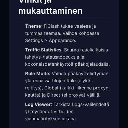
mukauttaminen
Theme
: FlClash tukee vaaleaa ja
tummaa teemaa. Vaihda kohdassa
Settings > Appearance.
Traffic Statistics
: Seuraa reaaliaikaisia
lähetys-/latausnopeuksia ja
kokonaisdatankäyttöä pääkojelaudalla.
Rule Mode
: Vaihda pääkäyttöliittymän
yläreunassa tilojen Rule (älykäs
reititys), Global (kaikki liikenne proxyn
kautta) ja Direct (ei proxyä) välillä.
Log Viewer
: Tarkista Logs-välilehdeltä
yhteystiedot virheiden
vianmäärityksen aikana.