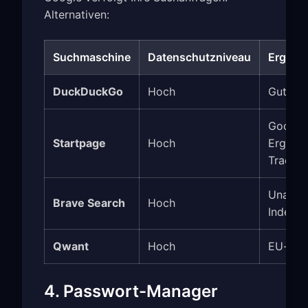
Alternativen:
Suchmaschine
Datenschutzniveau
Ergebni
DuckDuckGo
Hoch
Gut
Google
Startpage
Hoch
Ergebni
Trackin
Unabhä
Brave Search
Hoch
Index
Qwant
Hoch
EU-basi
4. Passwort-Manager