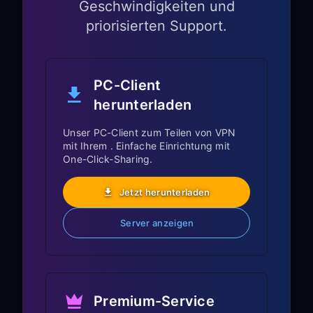
über Ihren PC!
Geschwindigkeiten und
priorisierten Support.
Roku-spezifische
Funktionen
PC-Client
herunterladen
Roku OS-Integration:
Unser PC-Client zum Teilen von VPN
Volle Roku OS-Funktionalität bleibt mit
mit Ihrem . Einfache Einrichtung mit
VPN-Verbindung erhalten
One-Click-Sharing.
Einfache Navigation mit der
Jetzt herunterladen
Fernbedienung funktioniert normal
Die Roku-Oberfläche und
Server anzeigen
Empfehlungen passen sich dem VPN-
Standort an
Die Sprachsuche (bei unterstützten
Fernbedienungen) funktioniert über
Premium-Service