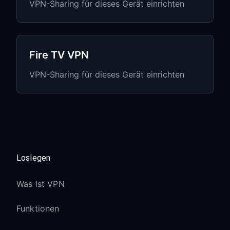
je nach Region
VPN-Sharing für dieses Gerät einrichten
Roku Live TV-Kanäle unterscheiden
sich je nach Standort
Roku Pay und Premium-Abonnements
Fire TV VPN
funktionieren über VPN
VPN-Sharing für dieses Gerät einrichten
Bildschirmspiegelung von mobilen
Geräten funktioniert weiterhin
Roku-
Gerätekompatibilität
Loslegen
Roku Ultra (2022/2020):
Was ist VPN
Neuestes Roku OS mit verbesserter
Proxy-Unterstützung
Funktionen
Quad-Core-Prozessor verarbeitet