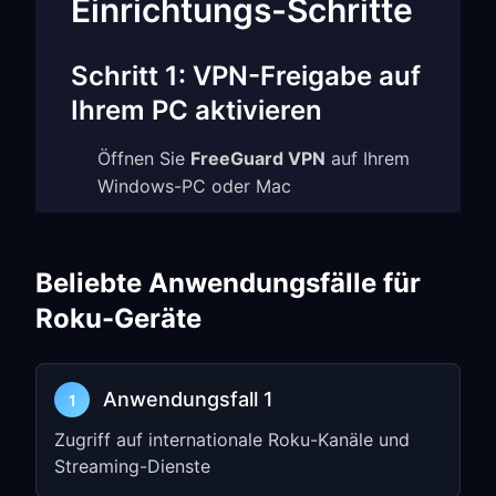
Einrichtungs-Schritte
Schritt 1: VPN-Freigabe auf
Ihrem PC aktivieren
Öffnen Sie
FreeGuard VPN
auf Ihrem
Windows-PC oder Mac
Gehen Sie zu
Settings
und aktivieren
Sie
TUN Mode
Beliebte Anwendungsfälle für
Aktivieren Sie
Allow LAN Access
Roku-Geräte
Notieren Sie sich die
IP address
und
die
port number
(z. B.
)
192.168.1.5:7890
Anwendungsfall 1
1
Schritt 2: Roku-
Zugriff auf internationale Roku-Kanäle und
Streaming-Dienste
Netzwerkeinstellungen