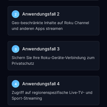
konfigurieren
Drücken Sie auf dem Roku-
Anwendungsfall 2
2
Startbildschirm die
Home-Taste
auf
Geo-beschränkte Inhalte auf Roku Channel
Ihrer Fernbedienung
und anderen Apps streamen
Gehen Sie zu
Settings
→
Network
Wählen Sie
Set up connection
→
Wireless
Anwendungsfall 3
3
Wählen Sie Ihr Wi-Fi-Netzwerk
Sichern Sie Ihre Roku-Geräte-Verbindung zum
Wählen Sie
Advanced
→
Manual
Privatschutz
setup
Konfigurieren Sie Ihre
Netzwerkeinstellungen und wählen Sie
Anwendungsfall 4
4
dann
Proxy
Zugriff auf regionenspezifische Live-TV- und
Wählen Sie
Manual
Sport-Streaming
Geben Sie den
HTTP Proxy
(IP