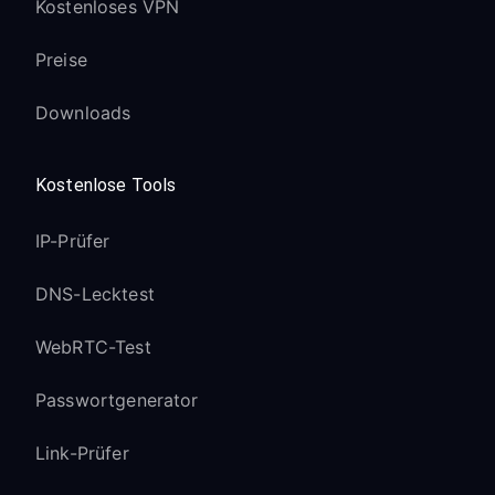
Kostenloses VPN
VPN-Routing effizient
4K HDR-Inhalte streamen optimal über
Preise
VPN
Ethernet-Anschluss für die PC-
Downloads
Verbindungsoption verfügbar
Kostenlose Tools
Roku Streaming Stick 4K+:
IP-Prüfer
Volle Proxy-Unterstützung in Roku OS
11 und neuer
DNS-Lecktest
4K HDR-Inhaltsqualität bleibt über
VPN erhalten
WebRTC-Test
Dolby Vision-Unterstützung bleibt mit
Passwortgenerator
VPN erhalten
Voice Remote Pro funktioniert mit
Link-Prüfer
VPN-Verbindung