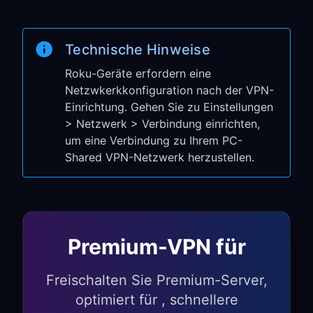
address) und
Port
aus Schritt 1 ein
Wählen Sie
Connect
Technische Hinweise
Schritt 3: Ihre Verbindung
Roku-Geräte erfordern eine
testen
Netzwkerkkonfiguration nach der VPN-
Einrichtung. Gehen Sie zu Einstellungen
Gehen Sie zu
Settings
→
Network
→
> Netzwerk > Verbindung einrichten,
Check connection
um eine Verbindung zu Ihrem PC-
Shared VPN-Netzwerk herzustellen.
Stellen Sie sicher, dass die Verbindung
erfolgreich ist
Öffnen Sie einen beliebigen Streaming-
Kanal (Netflix, YouTube usw.)
Prüfen Sie, ob Sie auf geografisch
Premium-VPN für
eingeschränkte Inhalte zugreifen
können
Freischalten Sie Premium-Server,
optimiert für , schnellere
Ihr Roku-Gerät verwendet jetzt VPN