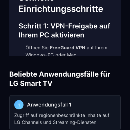
Einrichtungsschritte
Schritt 1: VPN-Freigabe auf
Ihrem PC aktivieren
Öffnen Sie
FreeGuard VPN
auf Ihrem
Windows-PC oder Mac
Gehen Sie zu
Settings
und aktivieren
Sie
TUN Mode
Beliebte Anwendungsfälle für
Aktivieren Sie
Allow LAN Access
LG Smart TV
Notieren Sie sich die
IP address
und
port number
(z. B.
Anwendungsfall 1
1
)
192.168.1.5:7890
Zugriff auf regionenbeschränkte Inhalte auf
Schritt 2: LG WebOS Proxy-
LG Channels und Streaming-Diensten
Einstellungen konfigurieren