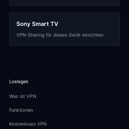
WebOS 6.0 und neuer:
Proxy-Einstellungen unter
Network
→
Sony Smart TV
Wi-Fi Connection
→
Advanced
VPN-Sharing für dieses Gerät einrichten
Erweiterte Sicherheitsfunktionen
erfordern möglicherweise eine
zusätzliche Bestätigung
WebOS 4.0 - 5.0:
Suchen Sie die Proxy-Einstellungen
Loslegen
unter
Network
→
Wi-Fi Connection
→
Edit
Was ist VPN
Einige Versionen bezeichnen dies
Funktionen
möglicherweise als “Manual Proxy
Configuration”
Kostenloses VPN