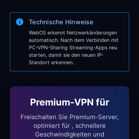
Schritt 3: Verbindung
überprüfen
Technische Hinweise
Öffnen Sie eine beliebige Streaming-
WebOS erkennt Netzwerkänderungen
App auf Ihrem LG TV (Netflix, YouTube
automatisch. Nach dem Verbinden mit
usw.)
PC-VPN-Sharing Streaming-Apps neu
starten, damit sie den neuen IP-
Prüfen Sie, ob Sie auf geografisch
Standort erkennen.
eingeschränkte Inhalte zugreifen
können
Ihr LG Smart TV verwendet jetzt VPN
über Ihren PC!
Premium-VPN für
LG WebOS-
spezifische
Freischalten Sie Premium-Server,
optimiert für , schnellere
Funktionen
Geschwindigkeiten und