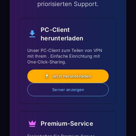
priorisierten Support.
Kompatibilität mit der
Magic Remote:
PC-Client
Sprachbefehle und Zeigerfunktion
herunterladen
arbeiten mit VPN normal
Die Sprachaktivierung „Hi LG“
Unser PC-Client zum Teilen von VPN
mit Ihrem . Einfache Einrichtung mit
funktioniert weiterhin
One-Click-Sharing.
Magic-Remote-Gesten bleiben
reaktionsfähig
Jetzt herunterladen
LG Channels & Content
Server anzeigen
Store:
Greifen Sie auf verschiedene regionale
Bibliotheken des LG Content Store zu
Premium-Service
LG Channels kann Inhalte vom