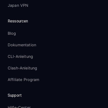
Japan VPN
Leeren Sie den Cache für bestimmte
Apps im LG Content Store
Melden Sie sich bei den Streaming-
Ressourcen
Diensten ab und wieder an
Blog
Einige Apps benötigen möglicherweise
mehrere Minuten, um die
Dokumentation
Standortänderung zu erkennen
LG-Dienste zeigen Fehler an:
CLI-Anleitung
Einige LG-spezifische Dienste sind
Clash-Anleitung
regionsgebunden
Versuchen Sie verschiedene VPN-
Affiliate Program
Serverstandorte
LG Account-Dienste benötigen
Support
möglicherweise die ursprüngliche
Region
Hilfe-Center