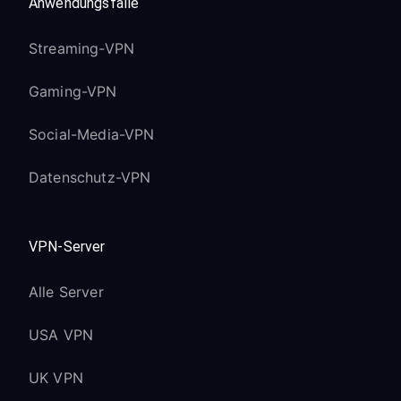
Anwendungsfälle
neu
Stellen Sie sicher, dass sich beide
Streaming-VPN
Geräte im selben Wi-Fi-Netzwerk
befinden
Gaming-VPN
Aktualisieren Sie WebOS auf die
neueste Version, falls verfügbar
Social-Media-VPN
Magic Remote funktioniert nicht richtig:
Datenschutz-VPN
Dies hat nichts mit VPN zu tun -
versuchen Sie, die Magic Remote
VPN-Server
erneut zu koppeln
Halten Sie die Tasten “Home” und
Alle Server
“Back” gleichzeitig 5 Sekunden lang
gedrückt
USA VPN
Streaming-Apps erkennen den neuen
UK VPN
Standort nicht: