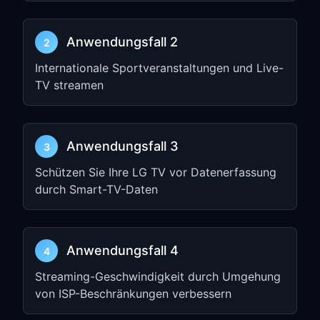
Drücken Sie die
Settings
-Taste
Anwendungsfall 2
2
(Zahnradsymbol) auf Ihrer LG Magic
Remote
Internationale Sportveranstaltungen und Live-
TV streamen
Navigieren Sie zu
Network
→
Wi-Fi
Connection
Wählen Sie Ihr verbundenes Wi-Fi-
Anwendungsfall 3
3
Netzwerk aus
Schützen Sie Ihre LG TV vor Datenerfassung
Klicken Sie auf
Advanced Settings
durch Smart-TV-Daten
oder
Edit
Suchen Sie die
Proxy
-Einstellungen
und aktivieren Sie sie
Anwendungsfall 4
4
Wählen Sie
Manual Setup
Streaming-Geschwindigkeit durch Umgehung
Geben Sie die IP address und den Port
von ISP-Beschränkungen verbessern
aus Schritt 1 ein