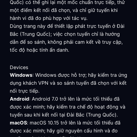
Quốc) có thể ghi lại một mốc chuẩn trực tiếp, thử
một điểm kết nối đã chọn, và chỉ giữ tuyến khi
hành vi đã đo phù hợp với tác vụ.
Dùng trang này để thiết lập phát trực tuyến ở Đài
Bắc (Trung Quốc); việc chọn tuyến chỉ là hướng
dẫn để so sánh, không phải cam kết về truy cập,
tốc độ hoặc tính ẩn danh.
Devices
Windows
: Windows được hỗ trợ; hãy kiểm tra ứng
dụng khách VPN và so sánh tuyến đã chọn với kết
nối trực tiếp.
Android
: Android 7.0 trở lên là mức tối thiểu đã
được xác minh; hãy kiểm tra chế độ hoạt động và
tuyến sau khi kết nối tại Đài Bắc (Trung Quốc).
macOS
: macOS 10.15 trở lên là mức tối thiểu đã
được xác minh; hãy giữ nguyên cấu hình và đo