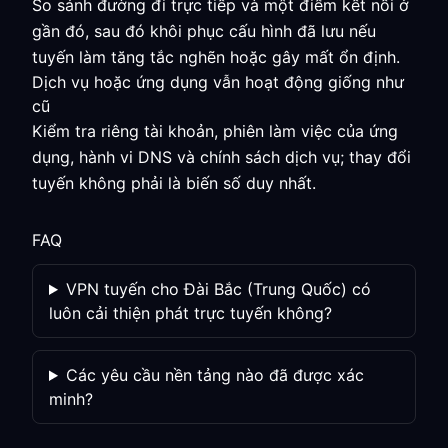
So sánh đường đi trực tiếp và một điểm kết nối ở
gần đó, sau đó khôi phục cấu hình đã lưu nếu
tuyến làm tăng tắc nghẽn hoặc gây mất ổn định.
Dịch vụ hoặc ứng dụng vẫn hoạt động giống như
cũ
Kiểm tra riêng tài khoản, phiên làm việc của ứng
dụng, hành vi DNS và chính sách dịch vụ; thay đổi
tuyến không phải là biến số duy nhất.
FAQ
VPN tuyến cho Đài Bắc (Trung Quốc) có
luôn cải thiện phát trực tuyến không?
Các yêu cầu nền tảng nào đã được xác
minh?