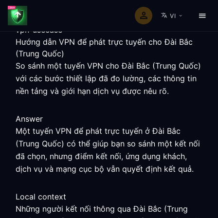
VI
vpn-usecase
Hướng dẫn VPN để phát trực tuyến cho Đài Bắc
(Trung Quốc)
So sánh một tuyến VPN cho Đài Bắc (Trung Quốc)
với các bước thiết lập đã đo lường, các thông tin
nền tảng và giới hạn dịch vụ được nêu rõ.
Answer
Một tuyến VPN để phát trực tuyến ở Đài Bắc
(Trung Quốc) có thể giúp bạn so sánh một kết nối
đã chọn, nhưng điểm kết nối, ứng dụng khách,
dịch vụ và mạng cục bộ vẫn quyết định kết quả.
Local context
Những người kết nối thông qua Đài Bắc (Trung