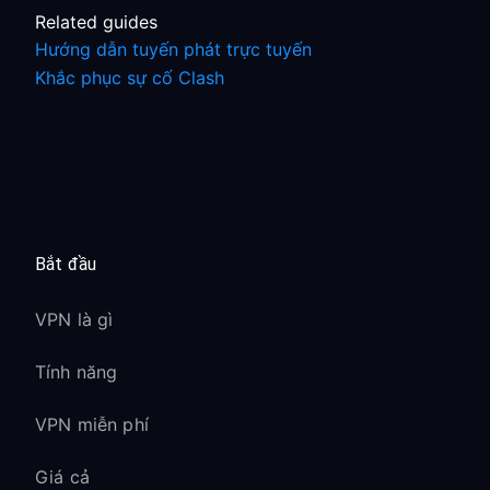
Related guides
Hướng dẫn tuyến phát trực tuyến
Khắc phục sự cố Clash
Bắt đầu
VPN là gì
Tính năng
VPN miễn phí
Giá cả