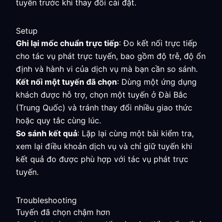
tuyến trước khi thay đổi cài đặt.
Setup
Ghi lại mốc chuẩn trực tiếp
: Đo kết nối trực tiếp
cho tác vụ phát trực tuyến, bao gồm độ trễ, độ ổn
định và hành vi của dịch vụ mà bạn cần so sánh.
Kết nối một tuyến đã chọn
: Dùng một ứng dụng
khách được hỗ trợ, chọn một tuyến ở Đài Bắc
(Trung Quốc) và tránh thay đổi nhiều giao thức
hoặc quy tắc cùng lúc.
So sánh kết quả
: Lặp lại cùng một bài kiểm tra,
xem lại điều khoản dịch vụ và chỉ giữ tuyến khi
kết quả đo được phù hợp với tác vụ phát trực
tuyến.
Troubleshooting
Tuyến đã chọn chậm hơn