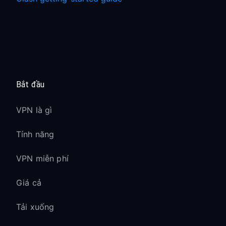
Bắt đầu
VPN là gì
Tính năng
VPN miễn phí
Giá cả
Tải xuống