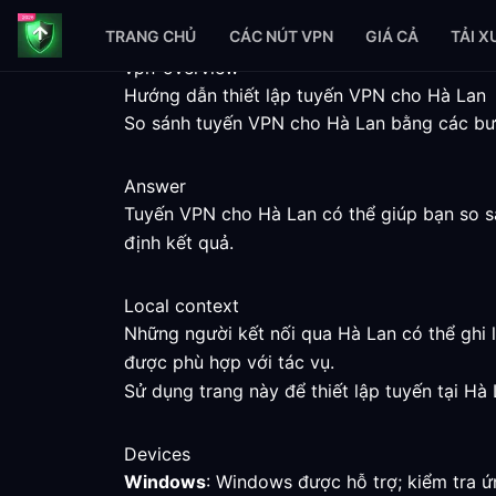
TRANG CHỦ
CÁC NÚT VPN
GIÁ CẢ
TẢI 
vpn-overview
Hướng dẫn thiết lập tuyến VPN cho Hà Lan
So sánh tuyến VPN cho Hà Lan bằng các bước 
Answer
Tuyến VPN cho Hà Lan có thể giúp bạn so s
định kết quả.
Local context
Những người kết nối qua Hà Lan có thể ghi l
được phù hợp với tác vụ.
Sử dụng trang này để thiết lập tuyến tại H
Devices
Windows
: Windows được hỗ trợ; kiểm tra ứ