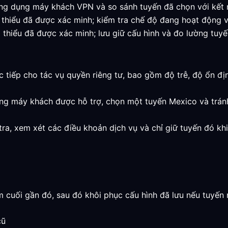
ng dụng máy khách VPN và so sánh tuyến đã chọn với kết nố
ối thiểu đã được xác minh; kiểm tra chế độ đang hoạt động v
i thiểu đã được xác minh; lưu giữ cấu hình và đo lường tuyến
ực tiếp cho tác vụ quyền riêng tư, bao gồm độ trễ, độ ổn đ
ng máy khách được hỗ trợ, chọn một tuyến Mexico và tránh
 tra, xem xét các điều khoản dịch vụ và chỉ giữ tuyến đó k
m cuối gần đó, sau đó khôi phục cấu hình đã lưu nếu tuyến 
cũ