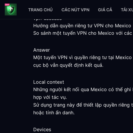
TRANG CHỦ
CÁC NÚT VPN
GIÁ CẢ
TẢI 
vpn-usecase
Hướng dẫn quyền riêng tư VPN cho Mexico
So sánh một tuyến VPN cho Mexico với các b
Answer
Một tuyến VPN vì quyền riêng tư tại Mexico
cục bộ vẫn quyết định kết quả.
Local context
Những người kết nối qua Mexico có thể ghi l
hợp với tác vụ.
Sử dụng trang này để thiết lập quyền riêng 
hoặc tính ẩn danh.
Devices