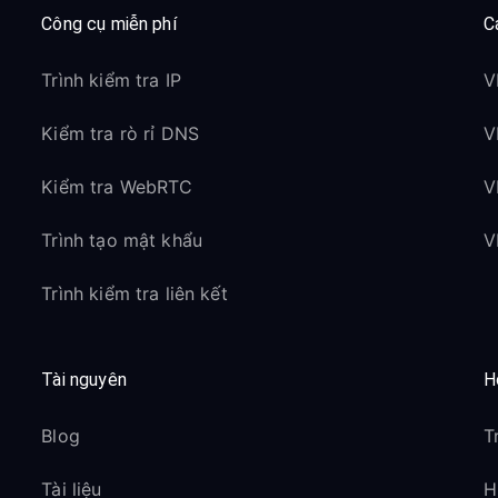
Công cụ miễn phí
C
Trình kiểm tra IP
V
Kiểm tra rò rỉ DNS
V
Kiểm tra WebRTC
V
Trình tạo mật khẩu
V
Trình kiểm tra liên kết
Tài nguyên
H
Blog
T
Tài liệu
H