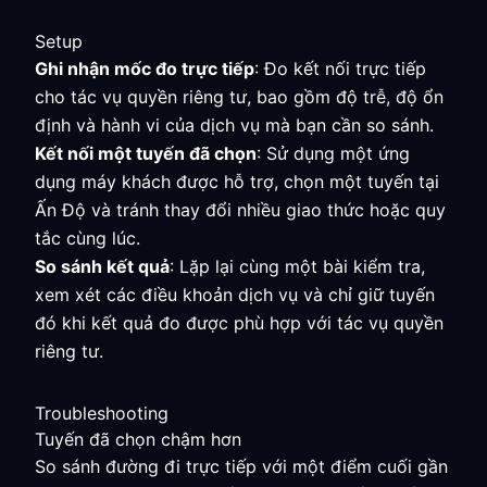
Setup
Ghi nhận mốc đo trực tiếp
: Đo kết nối trực tiếp
cho tác vụ quyền riêng tư, bao gồm độ trễ, độ ổn
định và hành vi của dịch vụ mà bạn cần so sánh.
Kết nối một tuyến đã chọn
: Sử dụng một ứng
dụng máy khách được hỗ trợ, chọn một tuyến tại
Ấn Độ và tránh thay đổi nhiều giao thức hoặc quy
tắc cùng lúc.
So sánh kết quả
: Lặp lại cùng một bài kiểm tra,
xem xét các điều khoản dịch vụ và chỉ giữ tuyến
đó khi kết quả đo được phù hợp với tác vụ quyền
riêng tư.
Troubleshooting
Tuyến đã chọn chậm hơn
So sánh đường đi trực tiếp với một điểm cuối gần