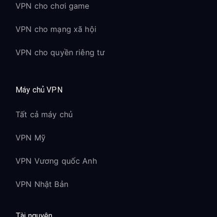
VPN cho chơi game
VPN cho mạng xã hội
VPN cho quyền riêng tư
Máy chủ VPN
Tất cả máy chủ
VPN Mỹ
VPN Vương quốc Anh
VPN Nhật Bản
Tài nguyên