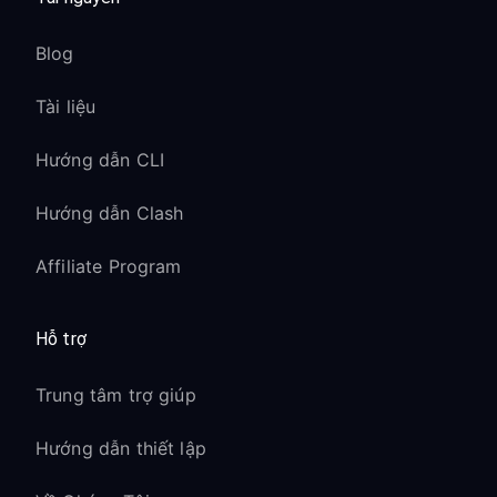
Blog
Tài liệu
Hướng dẫn CLI
Hướng dẫn Clash
Affiliate Program
Hỗ trợ
Trung tâm trợ giúp
Hướng dẫn thiết lập