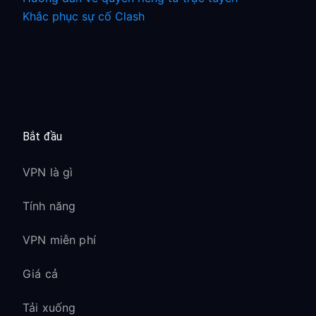
Khắc phục sự cố Clash
Bắt đầu
VPN là gì
Tính năng
VPN miễn phí
Giá cả
Tải xuống