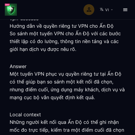
VI
vpn-usecase
Hướng dẫn về quyền riêng tư VPN cho Ấn Độ
So sánh một tuyến VPN cho Ấn Độ với các bước
thiết lập có đo lường, thông tin nền tảng và các
giới hạn dịch vụ được nêu rõ.
Answer
Một tuyến VPN phục vụ quyền riêng tư tại Ấn Độ
có thể giúp bạn so sánh một kết nối đã chọn,
nhưng điểm cuối, ứng dụng máy khách, dịch vụ và
mạng cục bộ vẫn quyết định kết quả.
Local context
Những người kết nối qua Ấn Độ có thể ghi nhận
mốc đo trực tiếp, kiểm tra một điểm cuối đã chọn