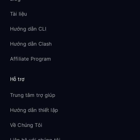
Tài liệu
Hướng dẫn CLI
Hướng dẫn Clash
Affiliate Program
Hỗ trợ
Trung tâm trợ giúp
Hướng dẫn thiết lập
Về Chúng Tôi