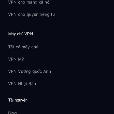
VPN cho mạng xã hội
VPN cho quyền riêng tư
Máy chủ VPN
Tất cả máy chủ
VPN Mỹ
VPN Vương quốc Anh
VPN Nhật Bản
Tài nguyên
Blog