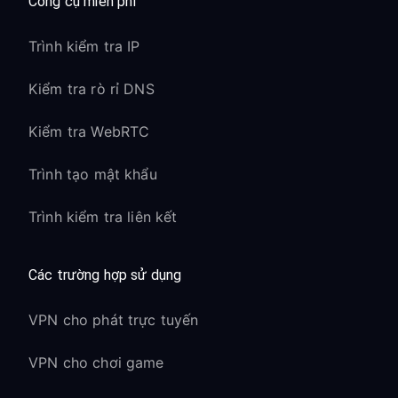
Công cụ miễn phí
Trình kiểm tra IP
Kiểm tra rò rỉ DNS
Kiểm tra WebRTC
Trình tạo mật khẩu
Trình kiểm tra liên kết
Các trường hợp sử dụng
VPN cho phát trực tuyến
VPN cho chơi game