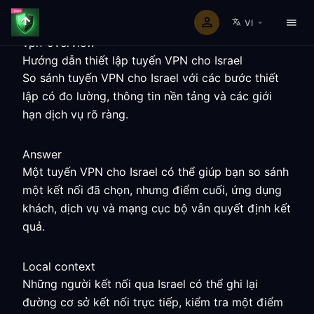
VI
vpn-overview
Hướng dẫn thiết lập tuyến VPN cho Israel
So sánh tuyến VPN cho Israel với các bước thiết
lập có đo lường, thông tin nền tảng và các giới
hạn dịch vụ rõ ràng.
Answer
Một tuyến VPN cho Israel có thể giúp bạn so sánh
một kết nối đã chọn, nhưng điểm cuối, ứng dụng
khách, dịch vụ và mạng cục bộ vẫn quyết định kết
quả.
Local context
Những người kết nối qua Israel có thể ghi lại
đường cơ sở kết nối trực tiếp, kiểm tra một điểm