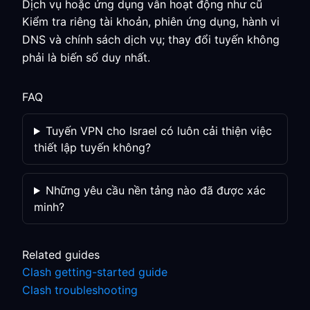
Dịch vụ hoặc ứng dụng vẫn hoạt động như cũ
Kiểm tra riêng tài khoản, phiên ứng dụng, hành vi
DNS và chính sách dịch vụ; thay đổi tuyến không
phải là biến số duy nhất.
FAQ
Tuyến VPN cho Israel có luôn cải thiện việc
thiết lập tuyến không?
Những yêu cầu nền tảng nào đã được xác
minh?
Related guides
Clash getting-started guide
Clash troubleshooting