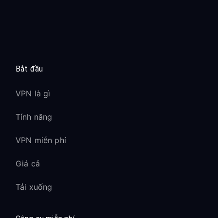
Bắt đầu
VPN là gì
Tính năng
VPN miễn phí
Giá cả
Tải xuống