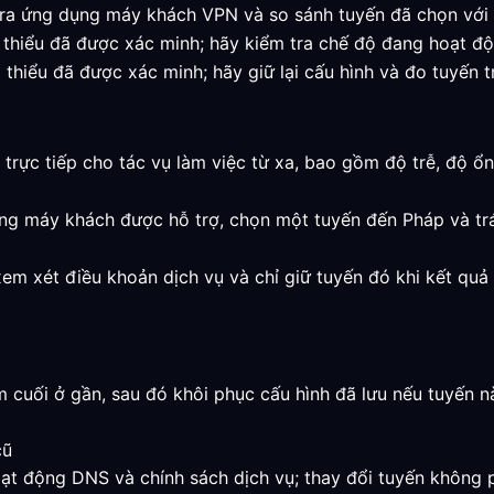
ra ứng dụng máy khách VPN và so sánh tuyến đã chọn với kế
ối thiểu đã được xác minh; hãy kiểm tra chế độ đang hoạt độ
i thiểu đã được xác minh; hãy giữ lại cấu hình và đo tuyến t
i trực tiếp cho tác vụ làm việc từ xa, bao gồm độ trễ, độ 
ng máy khách được hỗ trợ, chọn một tuyến đến Pháp và trá
, xem xét điều khoản dịch vụ và chỉ giữ tuyến đó khi kết qu
m cuối ở gần, sau đó khôi phục cấu hình đã lưu nếu tuyến 
cũ
oạt động DNS và chính sách dịch vụ; thay đổi tuyến không p