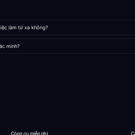
iệc làm từ xa không?
ác minh?
Công cụ miễn phí
C