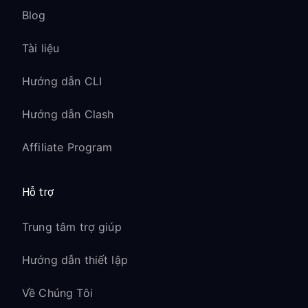
Blog
Tài liệu
Hướng dẫn CLI
Hướng dẫn Clash
Affiliate Program
Hỗ trợ
Trung tâm trợ giúp
Hướng dẫn thiết lập
Về Chúng Tôi