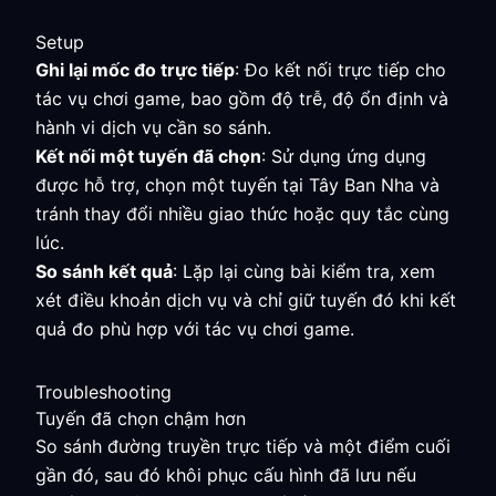
Setup
Ghi lại mốc đo trực tiếp
: Đo kết nối trực tiếp cho
tác vụ chơi game, bao gồm độ trễ, độ ổn định và
hành vi dịch vụ cần so sánh.
Kết nối một tuyến đã chọn
: Sử dụng ứng dụng
được hỗ trợ, chọn một tuyến tại Tây Ban Nha và
tránh thay đổi nhiều giao thức hoặc quy tắc cùng
lúc.
So sánh kết quả
: Lặp lại cùng bài kiểm tra, xem
xét điều khoản dịch vụ và chỉ giữ tuyến đó khi kết
quả đo phù hợp với tác vụ chơi game.
Troubleshooting
Tuyến đã chọn chậm hơn
So sánh đường truyền trực tiếp và một điểm cuối
gần đó, sau đó khôi phục cấu hình đã lưu nếu