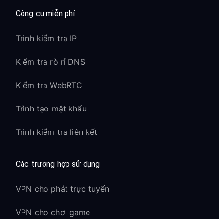
Công cụ miễn phí
Trình kiểm tra IP
Kiểm tra rò rỉ DNS
Kiểm tra WebRTC
Trình tạo mật khẩu
Trình kiểm tra liên kết
Các trường hợp sử dụng
VPN cho phát trực tuyến
VPN cho chơi game