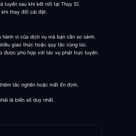
 tuyến sau khi kết nối tại Thụy Sĩ.
khi thay đổi cài đặt.
và hành vi của dịch vụ mà bạn cần so sánh.
hiều giao thức hoặc quy tắc cùng lúc.
đo được phù hợp với tác vụ phát trực tuyến.
 thêm tắc nghẽn hoặc mất ổn định.
hải là biến số duy nhất.