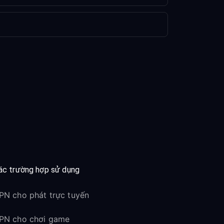
ác trường hợp sử dụng
PN cho phát trực tuyến
PN cho chơi game