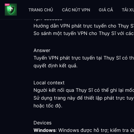
TRANG CHỦ
CÁC NÚT VPN
GIÁ CẢ
TẢI 
vpn-usecase
Hướng dẫn VPN phát trực tuyến cho Thụy S
So sánh một tuyến VPN cho Thụy Sĩ với các b
Answer
Tuyến VPN phát trực tuyến tại Thụy Sĩ có t
quyết định kết quả.
Local context
Người kết nối qua Thụy Sĩ có thể ghi lại mố
Sử dụng trang này để thiết lập phát trực tu
hoặc tốc độ.
Devices
Windows
: Windows được hỗ trợ; kiểm tra ứ