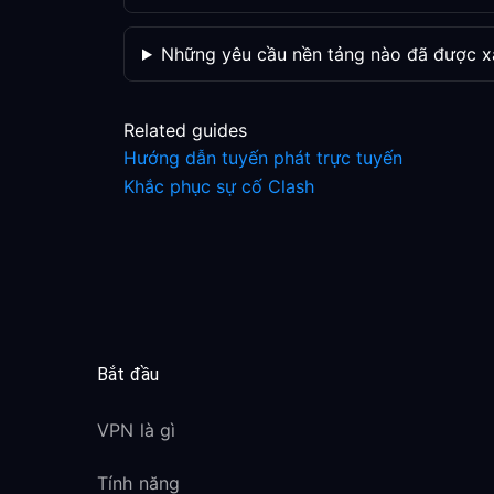
Những yêu cầu nền tảng nào đã được x
Related guides
Hướng dẫn tuyến phát trực tuyến
Khắc phục sự cố Clash
Bắt đầu
VPN là gì
Tính năng