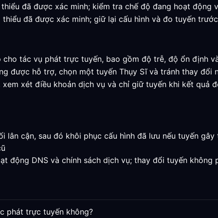
ối thiểu đã được xác minh; kiểm tra chế độ đang hoạt động và
i thiểu đã được xác minh; giữ lại cấu hình và đo tuyến trước 
ếp cho tác vụ phát trực tuyến, bao gồm độ trễ, độ ổn định 
ng được hỗ trợ, chọn một tuyến Thụy Sĩ và tránh thay đổi n
, xem xét điều khoản dịch vụ và chỉ giữ tuyến khi kết quả 
ối lân cận, sau đó khôi phục cấu hình đã lưu nếu tuyến gây
cũ
oạt động DNS và chính sách dịch vụ; thay đổi tuyến không p
ệc phát trực tuyến không?