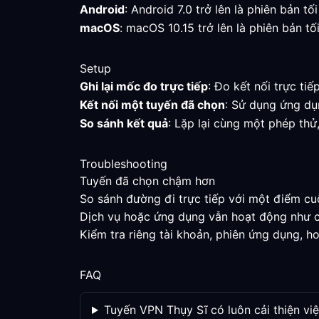
Android
: Android 7.0 trở lên là phiên bản t
macOS
: macOS 10.15 trở lên là phiên bản tố
Setup
Ghi lại mốc đo trực tiếp
: Đo kết nối trực ti
Kết nối một tuyến đã chọn
: Sử dụng ứng dụ
So sánh kết quả
: Lặp lại cùng một phép thử
Troubleshooting
Tuyến đã chọn chậm hơn
So sánh đường đi trực tiếp với một điểm cu
Dịch vụ hoặc ứng dụng vẫn hoạt động như 
Kiểm tra riêng tài khoản, phiên ứng dụng, h
FAQ
Tuyến VPN Thụy Sĩ có luôn cải thiện vi