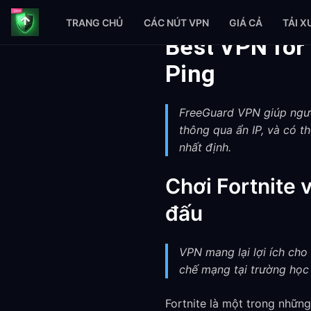
TRANG CHỦ
CÁC NÚT VPN
GIÁ CẢ
TẢI 
Best VPN for
Ping
FreeGuard VPN giúp ngườ
thông qua ẩn IP, và có t
nhất định.
Chơi Fortnite v
đấu
VPN mang lại lợi ích ch
chế mạng tại trường học 
Fortnite là một trong những