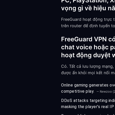
PC, PlayStation, 
vọng gì về hiệu nă
FreeGuard hoạt động trực t
trên router để định tuyến t
FreeGuard VPN có b
chat voice hoặc p
hoạt động duyệt w
Có. Tất cả lưu lượng mạng,
được ẩn khỏi mọi kết nối mà
Online gaming generates over
competitive play.
— Newzoo (
DDoS attacks targeting indi
masking the player's real I