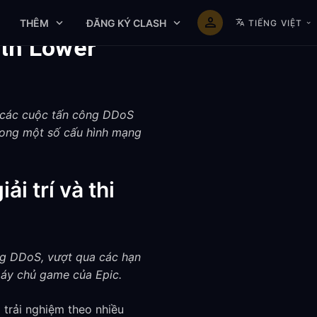
THÊM
ĐĂNG KÝ CLASH
TIẾNG VIỆT
ith Lower
i các cuộc tấn công DDoS
trong một số cấu hình mạng
ải trí và thi
ng DDoS, vượt qua các hạn
máy chủ game của Epic.
 trải nghiệm theo nhiều