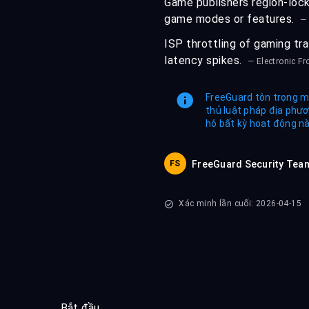
Game publishers region-lock
game modes or features.
—
ISP throttling of gaming tra
latency spikes.
— Electronic Fr
FreeGuard tôn trọng m
thủ luật pháp địa phư
hộ bất kỳ hoạt động nà
FS
FreeGuard Security Tea
Xác minh lần cuối: 2026-04-15
Bắt đầu