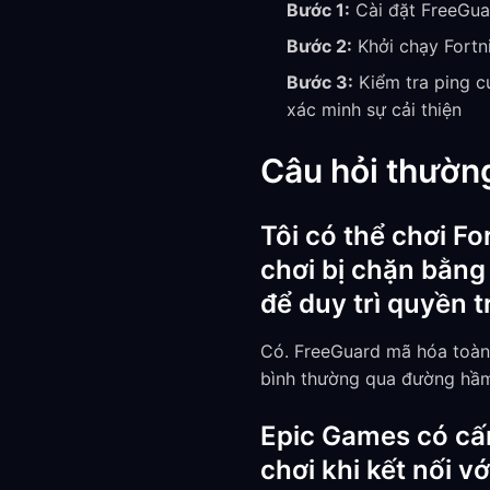
Bước 1:
Cài đặt FreeGua
Bước 2:
Khởi chạy Fortn
Bước 3:
Kiểm tra ping c
xác minh sự cải thiện
Câu hỏi thườn
Tôi có thể chơi Fo
chơi bị chặn bằng
để duy trì quyền 
Có. FreeGuard mã hóa toàn 
bình thường qua đường hầm
Epic Games có cấm
chơi khi kết nối 