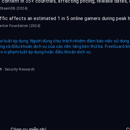
 content in 35+ countries, affecting pricing, release dates,
 SteamDB (2024)
ffic affects an estimated 1 in 5 online gamers during peak ho
ontier Foundation (2024)
ọi luật áp dụng. Người dùng chịu trách nhiệm đảm bảo việc sử dụng
ơng và điều khoản dịch vụ của các nền tảng bên thứ ba. FreeGuard k
o vi phạm luật áp dụng hoặc điều khoản dịch vụ.
m
· Security Research
Công cụ miễn phí
C