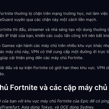
ortnite thường bị chặn trên mạng trường học, nơi làm việ
Guard xuyên qua các chặn này một cách liền mạch.
rtnite thi đấu, streamer và nhà sáng tạo nội dung thường 
 IP thật của bạn, khiến các cuộc tấn công trở nên bất khả
 Games vận hành các máy chủ trên nhiều khu vực khác nha
ác máy chủ này, VPN có thể cung cấp một đường đi trực t
giúp cải thiện ping đến các máy chủ Fortnite.
ải đấu và sự kiện Fortnite có giới hạn theo khu vực. VPN 
ào.
ủ Fortnite và các cặp máy chủ
của bạn với khu vực máy chủ Fortnite của Epic để có pin
n/Frankfurt, Asia dùng Tokyo, và OCE dùng Sydney.