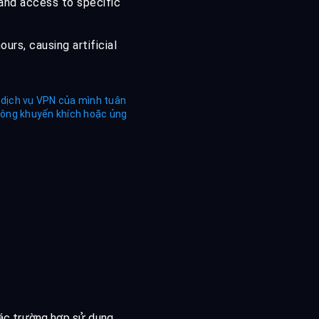
 and access to specific
urs, causing artificial
 dịch vụ VPN của mình tuân
hông khuyến khích hoặc ủng
ác trường hợp sử dụng