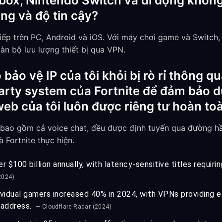
Xbox, Nintendo Switch và di động không,
ng và độ tin cậy?
iếp trên PC, Android và iOS. Với máy chơi game và Switch,
oàn bộ lưu lượng thiết bị qua VPN.
ảo vệ IP của tôi khỏi bị rò rỉ thông q
arty system của Fortnite để đảm bảo d
eb của tôi luôn được riêng tư hoàn t
 bao gồm cả voice chat, đều được định tuyến qua đường h
 Fortnite thực hiện.
 $100 billion annually, with latency-sensitive titles requiri
2024)
vidual gamers increased 40% in 2024, with VPNs providing e
P address.
— Cloudflare Radar (2024)