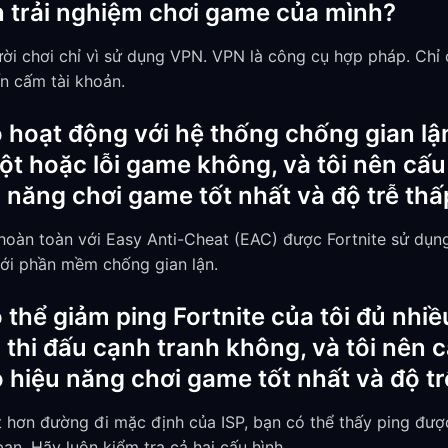
n trải nghiệm chơi game của mình?
i chơi chỉ vì sử dụng VPN. VPN là công cụ hợp pháp. Chỉ
ến cấm tài khoản.
hoạt động với hệ thống chống gian lậ
t hoặc lỗi game không, và tôi nên cấu
u năng chơi game tốt nhất và độ trễ thấ
hoàn toàn với Easy Anti-Cheat (EAC) được Fortnite sử dụ
ới phần mềm chống gian lận.
thể giảm ping Fortnite của tôi đủ nhiề
g thi đấu cạnh tranh không, và tôi nên
ó hiệu năng chơi game tốt nhất và độ t
 hơn đường đi mặc định của ISP, bạn có thể thấy ping được
bạn. Hãy luôn kiểm tra cả hai cấu hình.