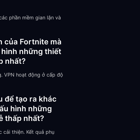
 các phần mềm gian lận và
n của Fortnite mà
 hình những thiết
p nhất?
ng. VPN hoạt động ở cấp độ
u để tạo ra khác
 cấu hình những
rễ thấp nhất?
 cải thiện. Kết quả phụ