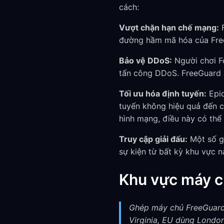
cách:
Vượt chặn hạn chế mạng:
F
đường hầm mã hóa của Free
Bảo vệ DDoS:
Người chơi Fo
tấn công DDoS. FreeGuard ẩn
Tối ưu hóa định tuyến:
Epic
tuyến không hiệu quả đến c
hình mạng, điều này có thể 
Truy cập giải đấu:
Một số gi
sự kiện từ bất kỳ khu vực n
Khu vực máy ch
Ghép máy chủ FreeGuard 
Virginia, EU dùng Londo