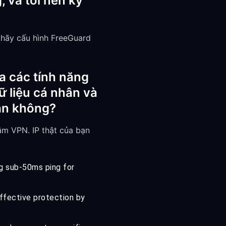
 và tôi nên kỳ
 hãy cấu hình FreeGuard
ua các tính năng
ữ liệu cá nhân và
oàn không?
ầm VPN. IP thật của bạn
ng sub-50ms ping for
ffective protection by