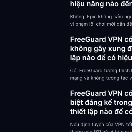
hiệu năng nào đế
Không. Epic không cấm ngườ
vi phạm lối chơi mới dẫn đ
FreeGuard VPN có 
không gây xung độ
lập nào để có hiệ
Có. FreeGuard tương thích 
mạng và không tương tác v
FreeGuard VPN có 
biệt đáng kể tron
thiết lập nào để c
Nếu định tuyến của VPN tốt
thuộc vào ISP và vị trí của 