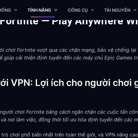
XUỐNG
TÍNH NĂNG
CÔNG CỤ
TÀI NGUYÊN
 Fortnite — Play Anywhere W
i chơi Fortnite vượt qua các chặn mạng, bảo vệ chống lạ
hể giúp cải thiện định tuyến đến các máy chủ Epic Games 
ới VPN: Lợi ích cho người chơi gi
o người chơi Fortnite bằng cách ngăn chặn các cuộc tấn cô
và nơi làm việc, đồng thời tối ưu hóa định tuyến đến các 
 trò chơi phổ biến nhất trên toàn thế giới, và VPN nâng cao